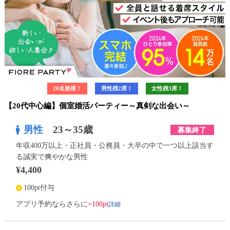
20名規模！
男性残2席！
女性残3席！
【20代中心編】個室婚活パーティー～真剣な出会い～
男性
23～35歳
募集終了
年収400万以上・正社員・公務員・大卒の中で一つ以上該当す
る誠実で爽やかな男性
¥4,400
100pt付与
詳細
アプリ予約ならさらに
+100pt