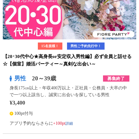
15名規模！
男性ご予約先行中！
【20･30代中心★高身長or安定収入男性編】必ず全員と話せる
☆【個室】婚活パーティー～真剣な出会い～
男性
20～39歳
募集終了
身長175㎝以上・年収400万以上・正社員・公務員・大卒の中
で一つ以上該当し、誠実に出会いを探している男性
¥3,400
100pt付与
詳細
アプリ予約ならさらに
+100pt