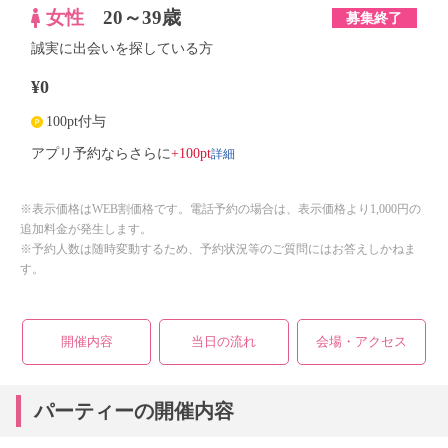
女性
20～39歳
募集終了
誠実に出会いを探している方
¥0
100pt付与
詳細
アプリ予約ならさらに
+100pt
※表示価格はWEB割価格です。電話予約の場合は、表示価格より1,000円の
追加料金が発生します。
※予約人数は随時変動するため、予約状況等のご質問にはお答えしかねま
す。
開催内容
当日の流れ
会場・アクセス
パーティーの開催内容