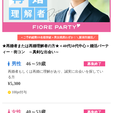
＜ご予約総勢10名様突破＞男女残席わずか！＼新潟市婚活／
★再婚者または再婚理解者の方★＜40代50代中心＞婚活パーテ
ィー・街コン ～真剣な出会い～
男性
46～59歳
募集終了
再婚者もしくは再婚に理解があり、誠実に出会いを探してい
る方
¥5,300
100pt付与
女性
40～53歳
募集終了