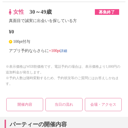
女性
30～49歳
募集終了
真面目で誠実に出会いを探している方
¥0
100pt付与
詳細
アプリ予約ならさらに
+100pt
※表示価格はWEB割価格です。電話予約の場合は、表示価格より1,000円の
追加料金が発生します。
※予約人数は随時変動するため、予約状況等のご質問にはお答えしかねま
す。
開催内容
当日の流れ
会場・アクセス
パーティーの開催内容