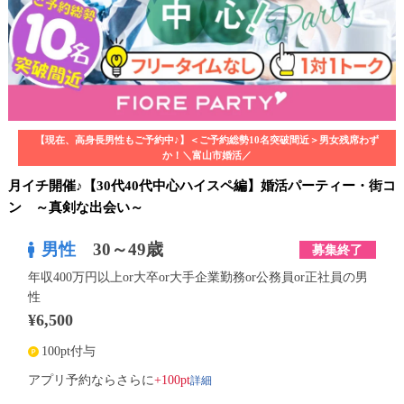
【現在、高身長男性もご予約中♪】＜ご予約総勢10名突破間近＞男女残席わず
か！＼富山市婚活／
月イチ開催♪【30代40代中心ハイスペ編】婚活パーティー・街コ
ン ～真剣な出会い～
男性
30～49歳
募集終了
年収400万円以上or大卒or大手企業勤務or公務員or正社員の男
性
¥6,500
100pt付与
詳細
アプリ予約ならさらに
+100pt