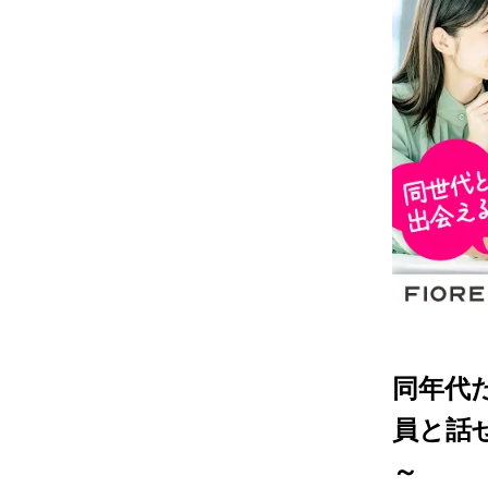
同年代
員と話
～