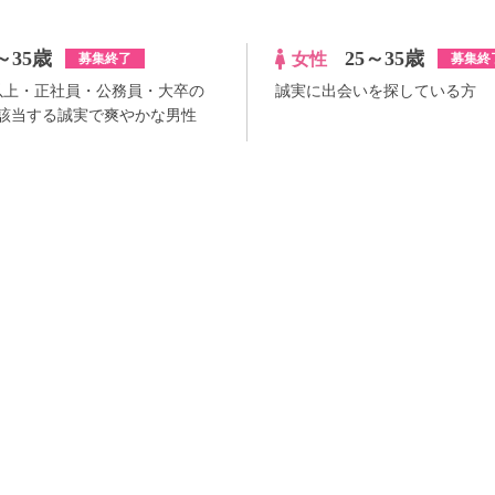
～35歳
25～35歳
女性
募集終了
募集終
円以上・正社員・公務員・大卒の
誠実に出会いを探している方
該当する誠実で爽やかな男性
¥1,000
100pt付与
詳
アプリ予約ならさらに
+100pt
詳細
らさらに
+100pt
価格はWEB割価格です。電話予約の場合は、表示価格より1,000円の追加料金が発生
※予約人数は随時変動するため、予約状況等のご質問にはお答えしかねます。