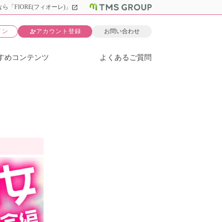
open_in_new
ら「FIORE(フィオーレ)」
person_add
イン
アカウント登録
お問い合わせ
すめコンテンツ
よくあるご質問