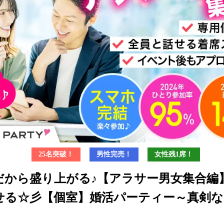
25名突破！
男性完売！
女性残1席！
だから盛り上がる♪【アラサー男女集合編
せる☆彡【個室】婚活パーティー～真剣な