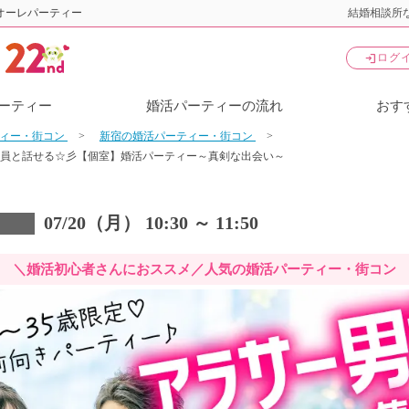
オーレパーティー
結婚相談所な
login
ログ
ーティー
婚活パーティーの流れ
おす
ティー・街コン
新宿の婚活パーティー・街コン
全員と話せる☆彡【個室】婚活パーティー～真剣な出会い～
07/20（月） 10:30 ～ 11:50
＼婚活初心者さんにおススメ／人気の婚活パーティー・街コン