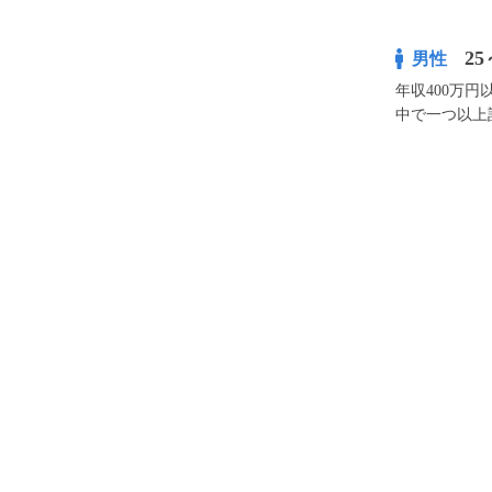
25
男性
年収400万
中で一つ以上
¥5,300
100pt付与
アプリ予約な
※表示