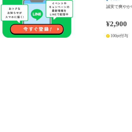
誠実で爽やか
¥2,900
100pt付与
アプリ予約な
※表示
開催内容