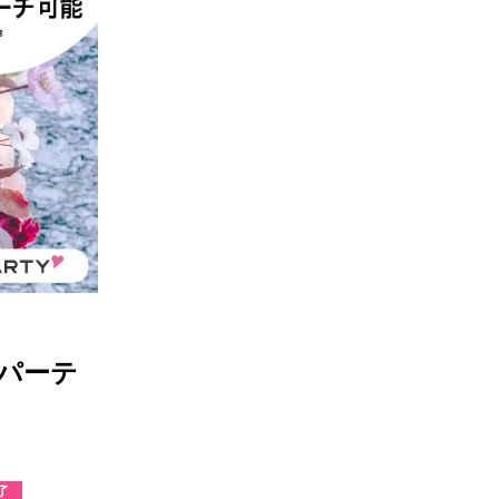
活パーテ
了