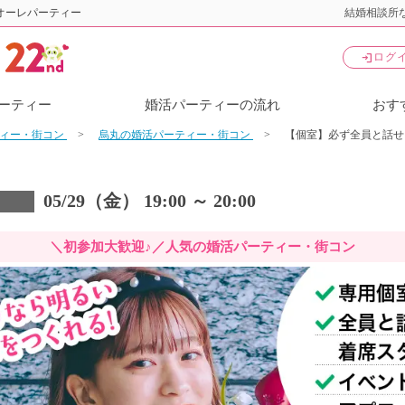
オーレパーティー
結婚相談所な
login
ログ
ーティー
婚活パーティーの流れ
おす
ティー・街コン
烏丸の婚活パーティー・街コン
【個室】必ず全員と話せ
05/29（金） 19:00 ～ 20:00
＼初参加大歓迎♪／人気の婚活パーティー・街コン