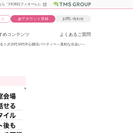
open_in_new
ら「FIORE(フィオーレ)」
person_add
イン
アカウント登録
お問い合わせ
すめコンテンツ
よくあるご質問
る☆彡20代30代中心婚活パーティー～真剣な出会い～