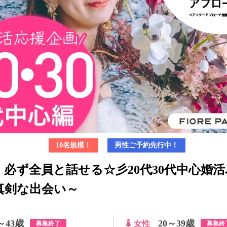
10名規模！
男性ご予約先行中！
】必ず全員と話せる☆彡20代30代中心婚
真剣な出会い～
～43歳
20～39歳
女性
募集終了
募集終