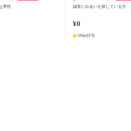
な男性
誠実に出会いを探している方
¥0
100pt付与
詳細
詳
らさらに
+100pt
アプリ予約ならさらに
+100pt
価格はWEB割価格です。電話予約の場合は、表示価格より1,000円の追加料金が発生
※予約人数は随時変動するため、予約状況等のご質問にはお答えしかねます。
当日の流れ