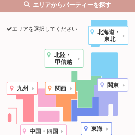
エリアからパーティーを探す
利用規約
launch
個人情報保護方針
エリアを選択してください
北海道・
launch
子どもの安全基準に関するポリシー
東北
launch
運営会社
北陸・
甲信越
公式アカウントで最新情報を配信中！
関東
九州
関西
PR
約1,300店
の中から
おすすめの優良結婚相談所をご紹介
東海
中国・四国