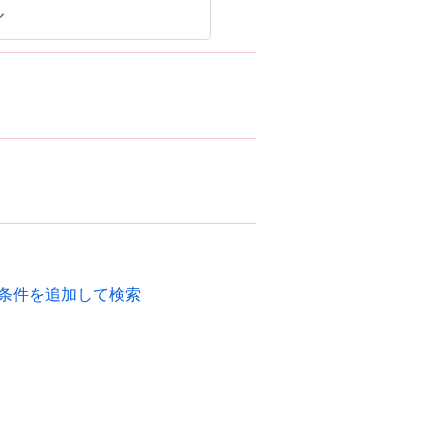
福
エリ
条件を追加して検索