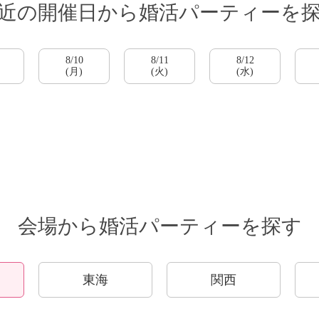
近の開催日から
婚活パーティーを
公式アカウントで最新情報を配信中！
8/10
8/11
8/12
(月)
(火)
(水)
会場から婚活パーティーを探す
約1,300店
の中から
めの優良結婚相談所を
東海
関西