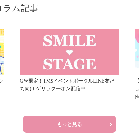
コラム記事
ン
GW限定！TMSイベントポータルLINE友だ
【
ち向け ゲリラクーポン配信中
もっと見る