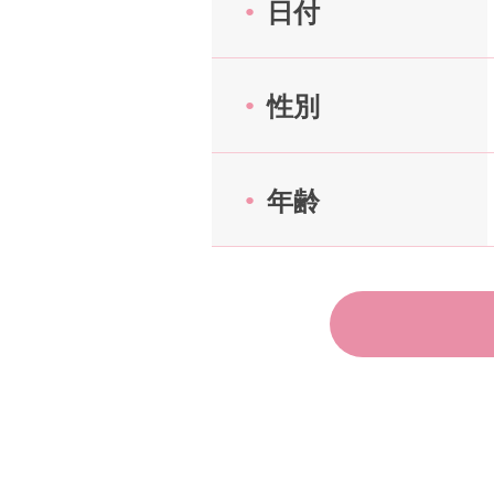
日付
アフターアプローチとは
性別
お問い合わせ
年齢
利用規約
launch
個人情報保護方針
launch
子どもの安全基準に関するポリシー
launch
運営会社