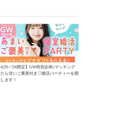
4/29～5/6限定】GW特別企画♪マッチング
したら甘いご褒美付き♡婚活パーティーを開
催します！