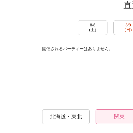
直
8/8
8/9
(土)
(日)
開催されるパーティーはありません。
PR
おすす
北海道・東北
関東