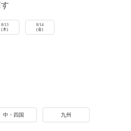
探す
8/13
8/14
(木)
(金)
ご紹介
中・四国
九州