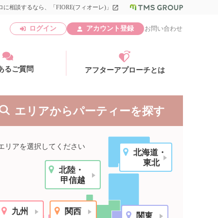
に相談するなら、「FIORE(フィオーレ)」
launch
ログイン
アカウント登録
お問い合わせ
あるご質問
アフターアプローチとは
エリアからパーティーを探す
エリ
エリアを選択してください
北海道・
アカウント登録
東北
北陸・
北
甲信越
エリ
九州
関西
関東