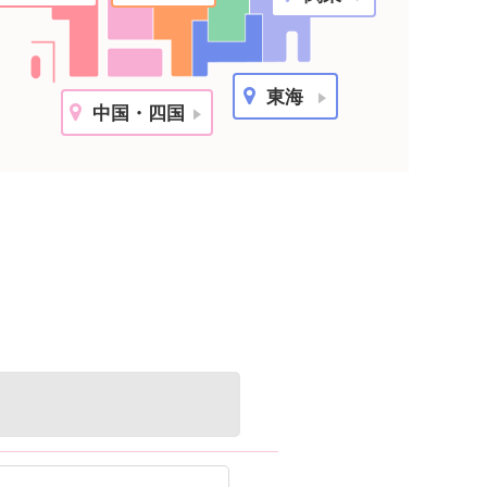
千
エリ
東海
中国・四国
愛
エリ
滋
大
エリ
岡
エリ