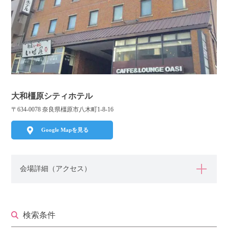
利用規約
launch
個人情報保護方針
launch
子どもの安全基準に関するポリシー
launch
運営会社
大和橿原シティホテル
〒634-0078 奈良県橿原市八木町1-8-16
公式アカウントで最新情報を配信中！
Google Mapを見る
会場詳細（アクセス）
PR
約1,300店
の中から
おすすめの優良結婚相談所をご紹介
検索条件