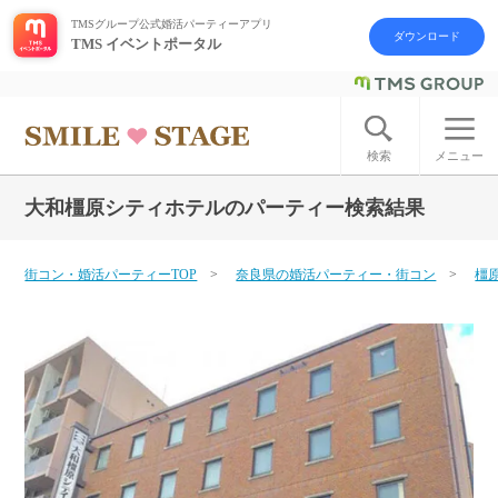
TMSグループ公式婚活パーティーアプリ
ダウンロード
TMS イベントポータル
ログイン
アカウント登録
検索
メニュー
大和橿原シティホテルのパーティー検索結果
はじめての方へ
今週の婚活パーティー
街コン・婚活パーティーTOP
奈良県の婚活パーティー・街コン
橿
婚活パーティーの流れ
よくあるご質問
アフターアプローチとは
お問い合わせ