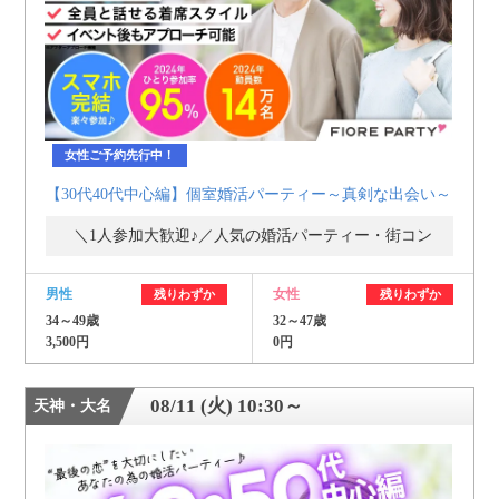
女性ご予約先行中！
【30代40代中心編】個室婚活パーティー～真剣な出会い～
＼1人参加大歓迎♪／人気の婚活パーティー・街コン
男性
女性
残りわずか
残りわずか
34～49歳
32～47歳
3,500円
0円
08/11 (火) 10:30～
天神・大名