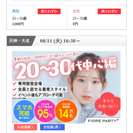
男性
女性
残りわずか
残りわずか
23～32歳
23～32歳
4,000円
0円
08/11 (火) 16:30～
天神・大名
12名規模！
女性残2席！