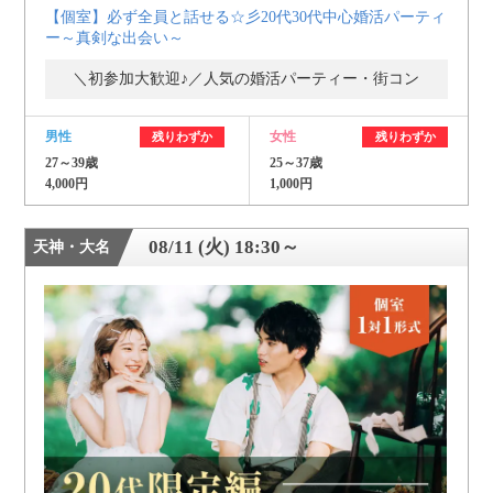
【個室】必ず全員と話せる☆彡20代30代中心婚活パーティ
ー～真剣な出会い～
＼初参加大歓迎♪／人気の婚活パーティー・街コン
男性
女性
残りわずか
残りわずか
27～39歳
25～37歳
4,000円
1,000円
08/11 (火) 18:30～
天神・大名