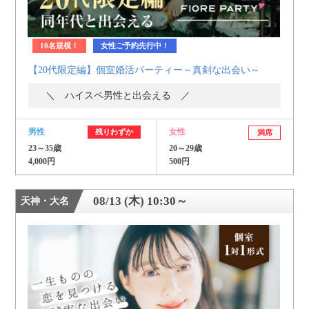
10名規模！
女性ご予約先行中！
【20代限定編】個室婚活パーティー～真剣な出会い～
＼ ハイスペ男性と出会える ／
男性
女性
残りわずか
満席
23～35歳
20～29歳
4,000円
500円
08/13 (木) 10:30～
天神・大名