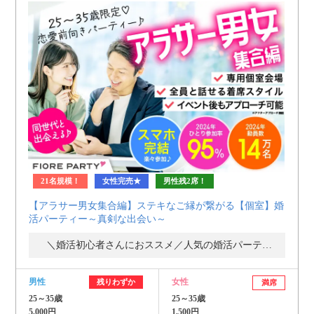
21名規模！
女性完売★
男性残2席！
【アラサー男女集合編】ステキなご縁が繋がる【個室】婚
活パーティー～真剣な出会い～
＼婚活初心者さんにおススメ／人気の婚活パーティー・街コン
男性
女性
残りわずか
満席
25～35歳
25～35歳
5,000円
1,500円