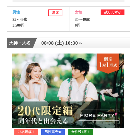
男性
女性
残りわずか
満席
35～49歳
35～49歳
3,500円
0円
08/08 (土) 16:30～
天神・大名
22名規模！
男性完売★
女性残1席！