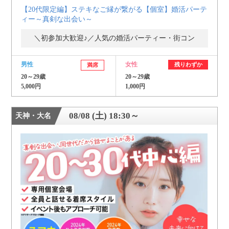
【20代限定編】ステキなご縁が繋がる【個室】婚活パーテ
ィー～真剣な出会い～
＼初参加大歓迎♪／人気の婚活パーティー・街コン
男性
女性
残りわずか
満席
20～29歳
20～29歳
5,000円
1,000円
08/08 (土) 18:30～
天神・大名