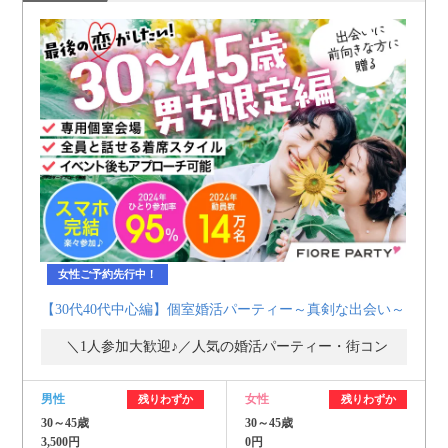
女性ご予約先行中！
【30代40代中心編】個室婚活パーティー～真剣な出会い～
＼1人参加大歓迎♪／人気の婚活パーティー・街コン
男性
女性
残りわずか
残りわずか
30～45歳
30～45歳
3,500円
0円