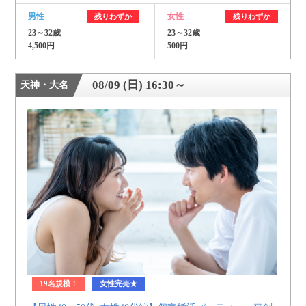
男性
女性
残りわずか
残りわずか
23～32歳
23～32歳
4,500円
500円
08/09 (日) 16:30～
天神・大名
19名規模！
女性完売★