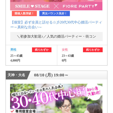
開催人数突破！
男女バランス良好！
【個室】必ず全員と話せる☆彡20代30代中心婚活パーティ
ー～真剣な出会い～
＼初参加大歓迎♪／人気の婚活パーティー・街コン
男性
女性
残りわずか
残りわずか
25～45歳
23～43歳
4,000円
0円
08/10 (月) 19:00～
天神・大名