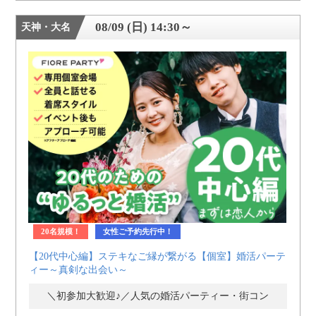
08/09 (日) 14:30～
天神・大名
20名規模！
女性ご予約先行中！
【20代中心編】ステキなご縁が繋がる【個室】婚活パーテ
ィー～真剣な出会い～
＼初参加大歓迎♪／人気の婚活パーティー・街コン