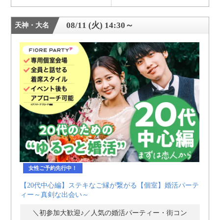
08/11 (火) 14:30～
天神・大名
女性ご予約先行中！
【20代中心編】ステキなご縁が繋がる【個室】婚活パーテ
ィー～真剣な出会い～
＼初参加大歓迎♪／人気の婚活パーティー・街コン