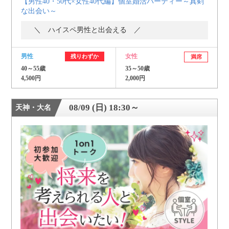
【男性40・50代×女性40代編】個室婚活パーティー～真剣
な出会い～
＼ ハイスペ男性と出会える ／
男性
女性
残りわずか
満席
40～55歳
35～50歳
4,500円
2,000円
08/09 (日) 18:30～
天神・大名