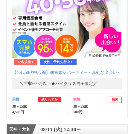
12名規模！
女性ご予約先行中！
【40代50代中心編】個室婚活パーティー～真剣な出会い～
＼年収600万以上★ハイクラス男子限定／
男性
女性
残りわずか
満席
38～55歳
38～55歳
4,500円
500円
08/11 (火) 12:30～
天神・大名