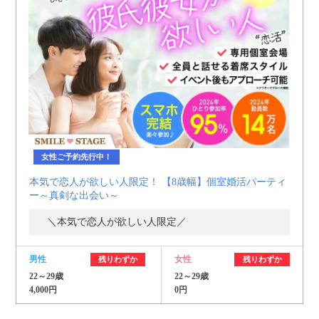
女性ご予約先行中！
本気で恋人が欲しい人限定！ 【8歳幅】個室婚活パーティ
ー～真剣な出会い～
＼本気で恋人が欲しい人限定／
男性
女性
残りわずか
残りわずか
22～29歳
22～29歳
4,000円
0円