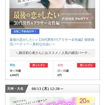
女性ご予約先行中！
最後の恋がしたい♪【30代男性VSアラサー女性編】個室婚
活パーティー～真剣な出会い～
＼婚活初心者さんにおススメ／人気の婚活パーティー・街コン
男性
女性
残りわずか
残りわずか
30～39歳
25～35歳
4,000円
0円
08/13 (木) 12:30～
天神・大名