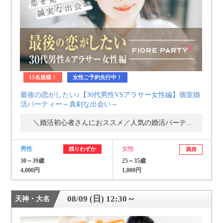
15名規模！
女性ご予約先行中！
最後の恋がしたい♪【30代男性VSアラサー女性編】個室婚
活パーティー～真剣な出会い～
＼婚活初心者さんにおススメ／人気の婚活パーティー・街コン
男性
女性
残りわずか
満席
30～39歳
25～35歳
4,000円
1,000円
08/09 (日) 12:30～
天神・大名