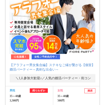
12名規模！
女性ご予約先行中！
【アラフォー男女集合編】ステキなご縁が繋がる【個室】
婚活パーティー～真剣な出会い～
＼1人参加大歓迎♪／人気の婚活パーティー・街コン
男性
女性
残りわずか
満席
35～48歳
35～48歳
3,500円
500円