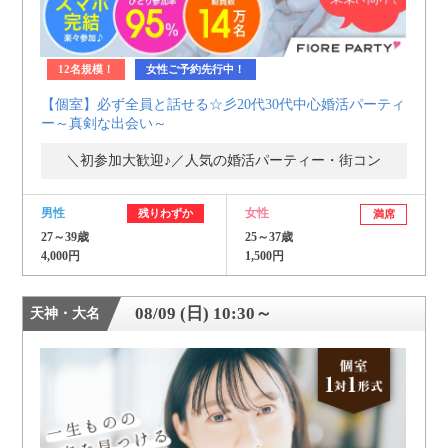
12名規模！
女性ご予約先行中！
【個室】必ず全員と話せる☆彡20代30代中心婚活パーティ
ー～真剣な出会い～
＼初参加大歓迎♪／人気の婚活パーティー・街コン
男性
女性
残りわずか
満席
27～39歳
25～37歳
4,000円
1,500円
08/09 (日) 10:30～
天神・大名