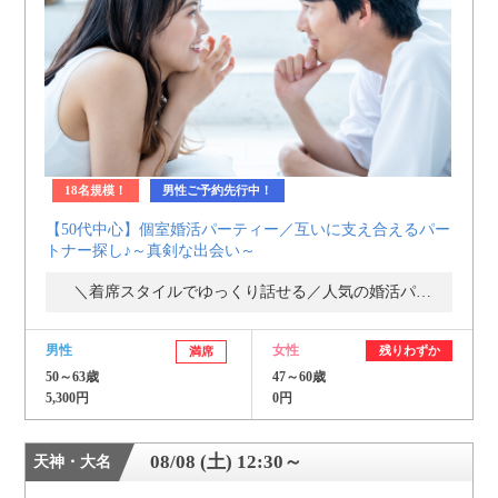
個人情報保護のため
プライバシーマークを
取得しております
18名規模！
男性ご予約先行中！
【50代中心】個室婚活パーティー／互いに支え合えるパー
トナー探し♪～真剣な出会い～
＼着席スタイルでゆっくり話せる／人気の婚活パーティー・街コン
男性
女性
残りわずか
満席
50～63歳
47～60歳
5,300円
0円
08/08 (土) 12:30～
天神・大名