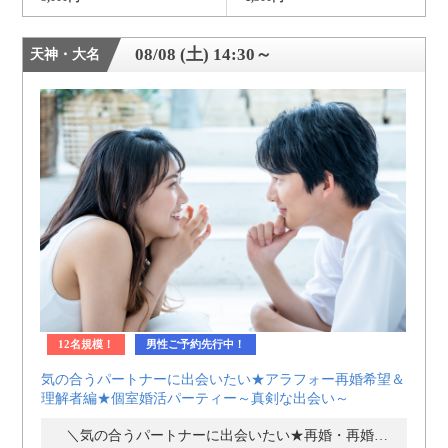
08/08 (土) 14:30～
天神・大名
12名規模！
男性ご予約先行中！
気の合うパートナーに出会いたい★アラフォー再婚希望＆
理解者編★個室婚活パーティー～真剣な出会い～
＼気の合うパートナーに出会いたい★再婚・再婚理解者向け／