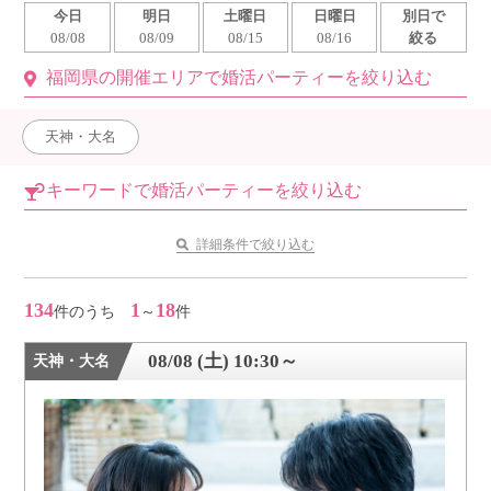
今日
明日
土曜日
日曜日
別日で
利用規約
08/08
08/09
08/15
08/16
絞る
福岡県の開催エリアで婚活パーティーを絞り込む
launch
個人情報保護方針
launch
子どもの安全基準に関するポリシー
天神・大名
launch
運営会社
キーワードで婚活パーティーを絞り込む
詳細条件で絞り込む
公式アカウントで最新情報を配信中！
134
1
18
件のうち
～
件
08/08 (土) 10:30～
天神・大名
PR
約1,300店
の中から
おすすめの優良結婚相談所をご紹介