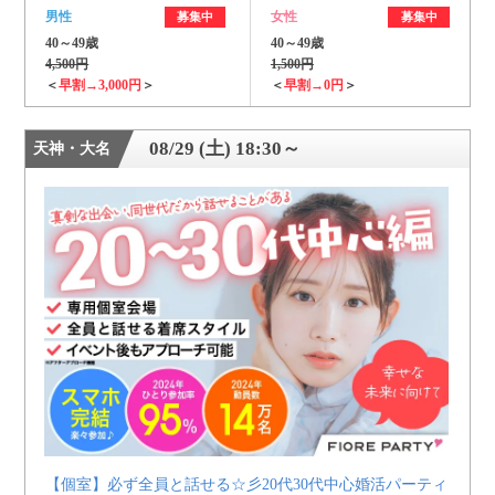
男性
女性
募集中
募集中
40～49歳
40～49歳
4,500円
1,500円
＜
早割→3,000円
＞
＜
早割→0円
＞
08/29 (土) 18:30～
天神・大名
【個室】必ず全員と話せる☆彡20代30代中心婚活パーティ