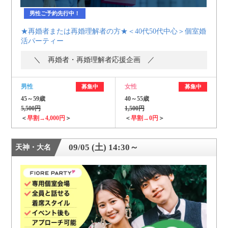
男性ご予約先行中！
★再婚者または再婚理解者の方★＜40代50代中心＞個室婚
活パーティー
＼ 再婚者・再婚理解者応援企画 ／
男性
女性
募集中
募集中
45～59歳
40～55歳
5,500円
1,500円
＜
早割→4,000円
＞
＜
早割→0円
＞
09/05 (土) 14:30～
天神・大名