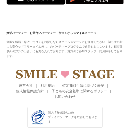
婚活パーティー、お見合いパーティー、街コンならスマイルステージ。
全国で婚活・恋活・街コンをお探しならスマイルステージにお任せください。初心者の方
にも安心な「フリータイム無し」のパーティープログラムで進行をおこないます。都市部
以外の郊外の出会いにも力を入れております。貴方のご参加スタッフ一同お待ちしており
ます。
運営会社
利用規約
特定商取引法に基づく表記
個人情報保護方針
子どもの安全基準に関するポリシー
お問い合わせ
個人情報保護のため
プライバシーマークを
取得しておりま
す