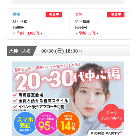
男性
女性
募集中
募集中
35～48歳
35～48歳
4,500円
1,500円
＜
早割→3,000円
＞
＜
早割→0円
＞
08/30 (日) 18:30～
天神・大名