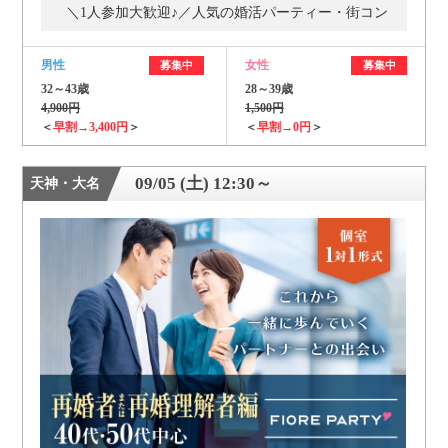
＼1人参加大歓迎♪／人気の婚活パーティー・街コン
男性
女性
募集中
募集中
32～43歳
28～39歳
4,900円
1,500円
＜
早割→3,400円
＞
＜
早割→0円
＞
09/05 (土) 12:30～
天神・大名