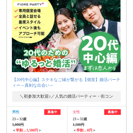
【20代中心編】ステキなご縁が繋がる【個室】婚活パーテ
ィー～真剣な出会い～
＼初参加大歓迎♪／人気の婚活パーティー・街コン
男性
女性
募集中
募集中
23～32歳
23～32歳
5,000円
1,500円
＜
早割→3,500円
＞
＜
早割→0円
＞