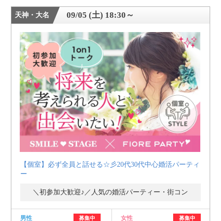
09/05 (土) 18:30～
天神・大名
【個室】必ず全員と話せる☆彡20代30代中心婚活パーティ
ー
＼初参加大歓迎♪／人気の婚活パーティー・街コン
男性
女性
募集中
募集中