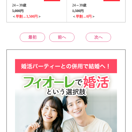
24～39歳
24～39歳
5,000円
1,500円
＜
早割→3,500円
＞
＜
早割→0円
＞
最初
前へ
次へ