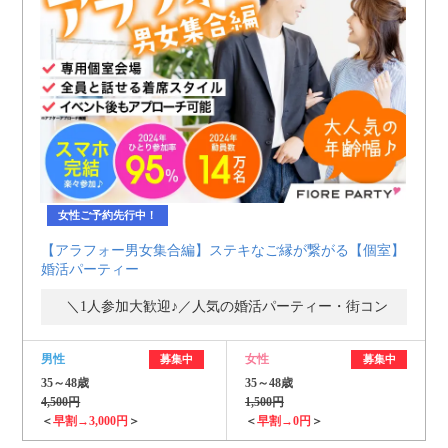
女性ご予約先行中！
【アラフォー男女集合編】ステキなご縁が繋がる【個室】
婚活パーティー
＼1人参加大歓迎♪／人気の婚活パーティー・街コン
男性
女性
募集中
募集中
35～48歳
35～48歳
4,500円
1,500円
＜
早割→3,000円
＞
＜
早割→0円
＞