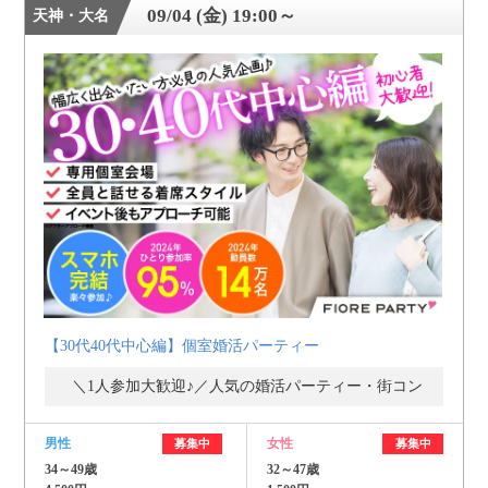
09/04 (金) 19:00～
天神・大名
【30代40代中心編】個室婚活パーティー
＼1人参加大歓迎♪／人気の婚活パーティー・街コン
男性
女性
募集中
募集中
34～49歳
32～47歳