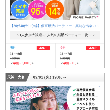
【30代40代中心編】個室婚活パーティー～真剣な出会い～
＼1人参加大歓迎♪／人気の婚活パーティー・街コン
男性
女性
募集中
募集中
34～49歳
32～47歳
4,500円
1,500円
＜
早割→3,000円
＞
＜
早割→0円
＞
09/01 (火) 19:00～
天神・大名