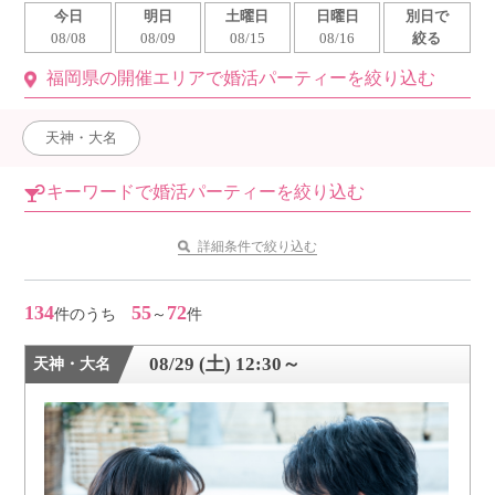
今日
明日
土曜日
日曜日
別日で
利用規約
08/08
08/09
08/15
08/16
絞る
福岡県の開催エリアで婚活パーティーを絞り込む
launch
個人情報保護方針
launch
子どもの安全基準に関するポリシー
天神・大名
launch
運営会社
キーワードで婚活パーティーを絞り込む
詳細条件で絞り込む
公式アカウントで最新情報を配信中！
134
55
72
件のうち
～
件
08/29 (土) 12:30～
天神・大名
PR
約1,300店
の中から
おすすめの優良結婚相談所をご紹介