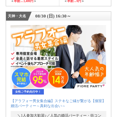
＜
早割→3,400円
＞
＜
早割→0円
＞
08/30 (日) 16:30～
天神・大名
女性ご予約先行中！
【アラフォー男女集合編】ステキなご縁が繋がる【個室】
婚活パーティー～真剣な出会い～
＼1人参加大歓迎♪／人気の婚活パーティー・街コン