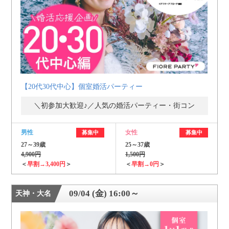
【20代30代中心】個室婚活パーティー
＼初参加大歓迎♪／人気の婚活パーティー・街コン
男性
女性
募集中
募集中
27～39歳
25～37歳
4,900円
1,500円
＜
早割→3,400円
＞
＜
早割→0円
＞
09/04 (金) 16:00～
天神・大名