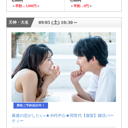
4,500円
1,500円
＜
早割→3,000円
＞
＜
早割→0円
＞
09/05 (土) 10:30～
天神・大名
男性ご予約先行中！
最後の恋がしたい♪★30代中心★同世代【個室】婚活パー
ティー