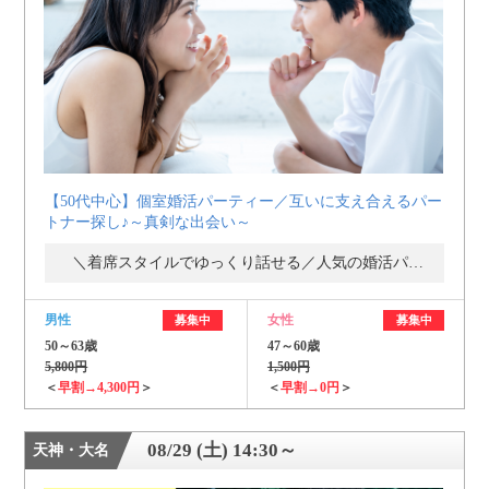
個人情報保護のため
プライバシーマークを
取得しております
【50代中心】個室婚活パーティー／互いに支え合えるパー
トナー探し♪～真剣な出会い～
＼着席スタイルでゆっくり話せる／人気の婚活パーティー・街コン
男性
女性
募集中
募集中
50～63歳
47～60歳
5,800円
1,500円
＜
早割→4,300円
＞
＜
早割→0円
＞
08/29 (土) 14:30～
天神・大名