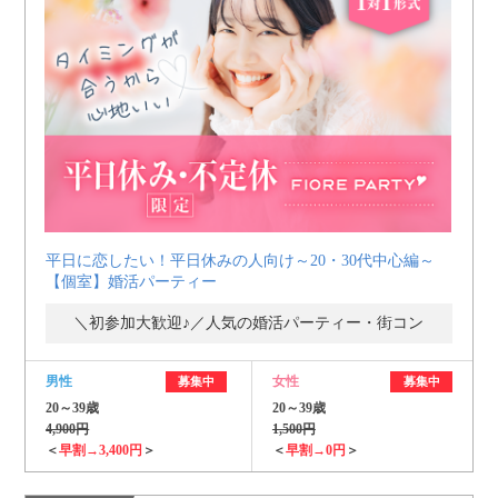
平日に恋したい！平日休みの人向け～20・30代中心編～
【個室】婚活パーティー
＼初参加大歓迎♪／人気の婚活パーティー・街コン
男性
女性
募集中
募集中
20～39歳
20～39歳
4,900円
1,500円
＜
早割→3,400円
＞
＜
早割→0円
＞