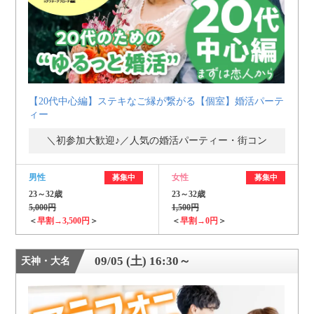
【20代中心編】ステキなご縁が繋がる【個室】婚活パーテ
ィー
＼初参加大歓迎♪／人気の婚活パーティー・街コン
男性
女性
募集中
募集中
23～32歳
23～32歳
5,000円
1,500円
＜
早割→3,500円
＞
＜
早割→0円
＞
09/05 (土) 16:30～
天神・大名