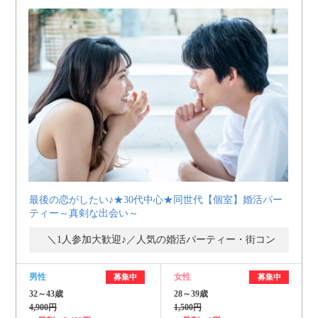
最後の恋がしたい♪★30代中心★同世代【個室】婚活パー
ティー～真剣な出会い～
＼1人参加大歓迎♪／人気の婚活パーティー・街コン
男性
女性
募集中
募集中
32～43歳
28～39歳
4,900円
1,500円