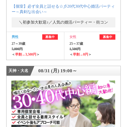
【個室】必ず全員と話せる☆彡20代30代中心婚活パーティ
ー～真剣な出会い～
＼初参加大歓迎♪／人気の婚活パーティー・街コン
男性
女性
募集中
募集中
27～39歳
25～37歳
5,000円
1,500円
＜
早割→3,500円
＞
＜
早割→0円
＞
08/31 (月) 19:00～
天神・大名