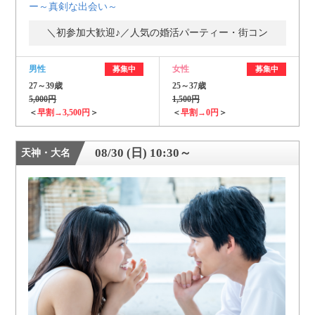
ー～真剣な出会い～
＼初参加大歓迎♪／人気の婚活パーティー・街コン
男性
女性
募集中
募集中
27～39歳
25～37歳
5,000円
1,500円
＜
早割→3,500円
＞
＜
早割→0円
＞
08/30 (日) 10:30～
天神・大名