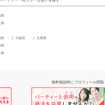
パーティー・街コン・出会いを探す
公式アカウントで最新情報を配信中！
城県
京都
都府
大阪府
兵庫県
川県
分県
約1,300店
の中から
無料相談時にプロフィール閲覧
めの優良結婚相談所を