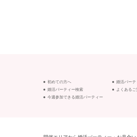
アフターアプローチとは
お問い合わせ
利用規約
launch
個人情報保護方針
初めての方へ
婚活パーテ
婚活パーティー検索
よくあるご
今週参加できる婚活パーティー
launch
子どもの安全基準に関するポリシー
launch
運営会社