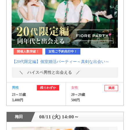
開催人数突破！
女性ご予約先行中！
【20代限定編】個室婚活パーティー～真剣な出会い～
＼ ハイスペ男性と出会える ／
男性
女性
残りわずか
満席
23～35歳
20～29歳
3,400円
500円
08/11 (火) 14:00～
梅田