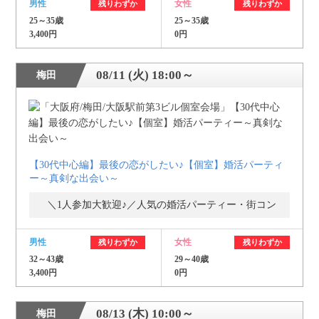
男性
女性
残りわずか
残りわずか
25～35歳
25～35歳
3,400円
0円
08/11 (火) 18:00～
梅田
【30代中心編】最後の恋がしたい♪【個室】婚活パーティ
ー～真剣な出会い～
＼1人参加大歓迎♪／人気の婚活パーティー・街コン
男性
女性
残りわずか
残りわずか
32～43歳
29～40歳
3,400円
0円
08/13 (木) 10:00～
梅田