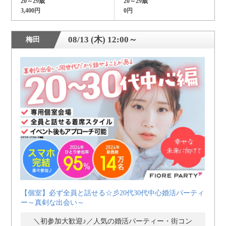
20～29歳
20～29歳
3,400円
0円
08/13 (木) 12:00～
梅田
【個室】必ず全員と話せる☆彡20代30代中心婚活パーティ
ー～真剣な出会い～
＼初参加大歓迎♪／人気の婚活パーティー・街コン