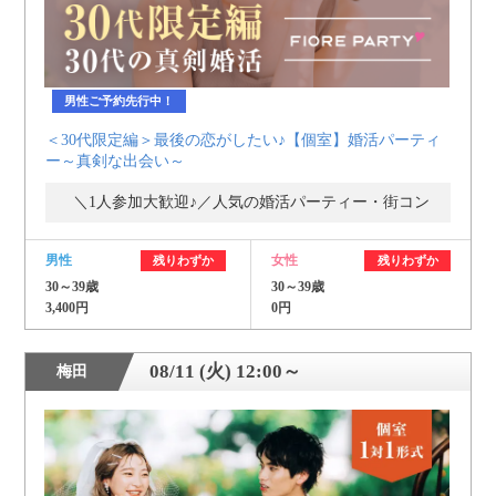
男性ご予約先行中！
＜30代限定編＞最後の恋がしたい♪【個室】婚活パーティ
ー～真剣な出会い～
＼1人参加大歓迎♪／人気の婚活パーティー・街コン
男性
女性
残りわずか
残りわずか
30～39歳
30～39歳
3,400円
0円
08/11 (火) 12:00～
梅田