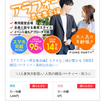
【アラフォー男女集合編】ステキなご縁が繋がる【個室】
婚活パーティー～真剣な出会い～
＼1人参加大歓迎♪／人気の婚活パーティー・街コン
男性
女性
残りわずか
残りわずか
35～48歳
35～48歳
3,400円
0円