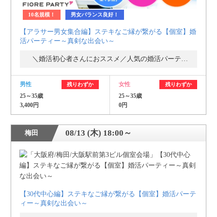
10名規模！
男女バランス良好！
【アラサー男女集合編】ステキなご縁が繋がる【個室】婚
活パーティー～真剣な出会い～
＼婚活初心者さんにおススメ／人気の婚活パーティー・街コン
男性
女性
残りわずか
残りわずか
25～35歳
25～35歳
3,400円
0円
08/13 (木) 18:00～
梅田
【30代中心編】ステキなご縁が繋がる【個室】婚活パーテ
ィー～真剣な出会い～