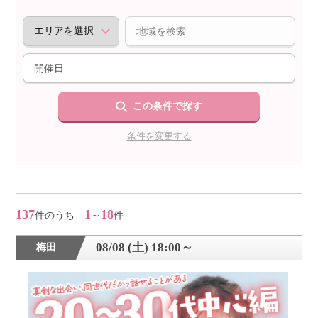
個人情報保護のため
プライバシーマークを
取得しております
この条件で探す
条件を変更する
137
1
18
件のうち
～
件
08/08 (土) 18:00～
梅田