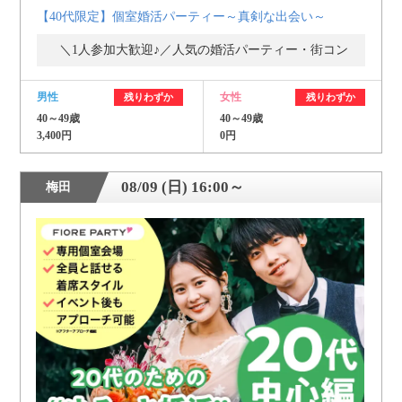
【40代限定】個室婚活パーティー～真剣な出会い～
＼1人参加大歓迎♪／人気の婚活パーティー・街コン
男性
女性
残りわずか
残りわずか
40～49歳
40～49歳
3,400円
0円
08/09 (日) 16:00～
梅田