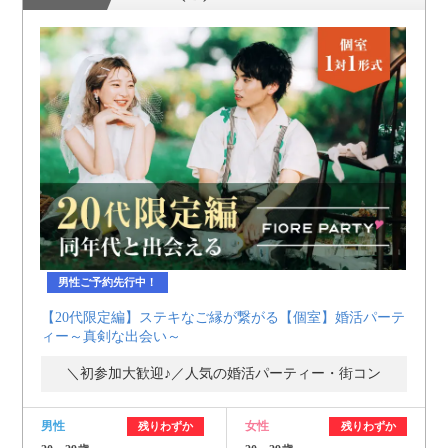
男性ご予約先行中！
【20代限定編】ステキなご縁が繋がる【個室】婚活パーテ
ィー～真剣な出会い～
＼初参加大歓迎♪／人気の婚活パーティー・街コン
男性
女性
残りわずか
残りわずか