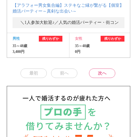
【アラフォー男女集合編】ステキなご縁が繋がる【個室】
婚活パーティー～真剣な出会い～
＼1人参加大歓迎♪／人気の婚活パーティー・街コン
男性
女性
残りわずか
残りわずか
35～48歳
35～48歳
3,400円
0円
最初
前へ
次へ