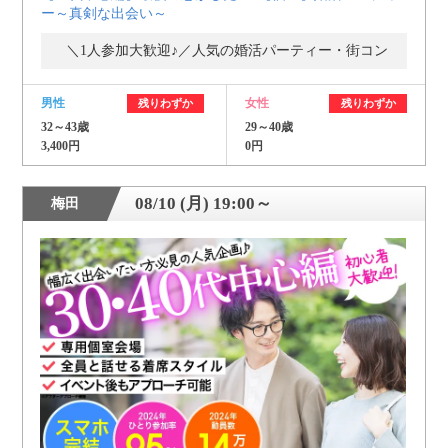
ー～真剣な出会い～
＼1人参加大歓迎♪／人気の婚活パーティー・街コン
男性
女性
残りわずか
残りわずか
32～43歳
29～40歳
3,400円
0円
08/10 (月) 19:00～
梅田