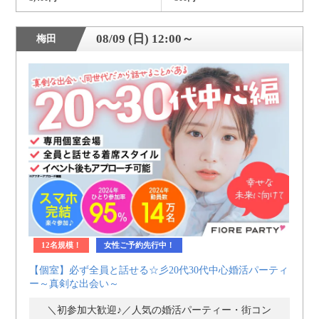
08/09 (日) 12:00～
梅田
12名規模！
女性ご予約先行中！
【個室】必ず全員と話せる☆彡20代30代中心婚活パーティ
ー～真剣な出会い～
＼初参加大歓迎♪／人気の婚活パーティー・街コン