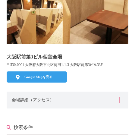
利用規約
launch
個人情報保護方針
launch
子どもの安全基準に関するポリシー
launch
運営会社
大阪駅前第3ビル個室会場
〒530-0001 大阪府大阪市北区梅田1-1-3 大阪駅前第3ビル33F
公式アカウントで最新情報を配信中！
Google Mapを見る
会場詳細（アクセス）
PR
約1,300店
の中から
おすすめの優良結婚相談所をご紹介
検索条件