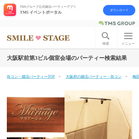
TMSグループ公式婚活パーティーアプリ
ダウンロード
TMS イベントポータル
ログイン
アカウント登録
検索
メニュー
大阪駅前第3ビル個室会場のパーティー検索結果
はじめての方へ
今週の婚活パーティー
街コン・婚活パーティーTOP
大阪府の婚活パーティー・街コン
梅
婚活パーティーの流れ
よくあるご質問
アフターアプローチとは
お問い合わせ