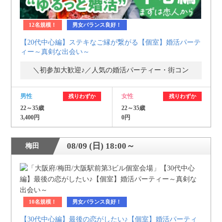
12名規模！
男女バランス良好！
【20代中心編】ステキなご縁が繋がる【個室】婚活パーテ
ィー～真剣な出会い～
＼初参加大歓迎♪／人気の婚活パーティー・街コン
男性
女性
残りわずか
残りわずか
22～35歳
22～35歳
3,400円
0円
08/09 (日) 18:00～
梅田
10名規模！
男女バランス良好！
【30代中心編】最後の恋がしたい♪【個室】婚活パーティ