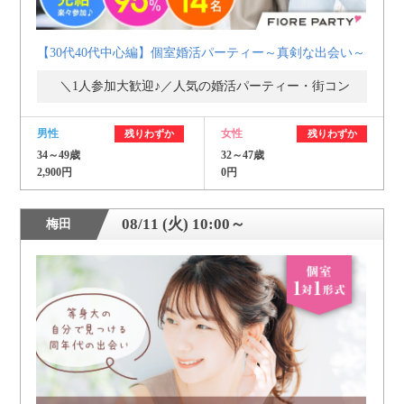
【30代40代中心編】個室婚活パーティー～真剣な出会い～
＼1人参加大歓迎♪／人気の婚活パーティー・街コン
男性
女性
残りわずか
残りわずか
34～49歳
32～47歳
2,900円
0円
08/11 (火) 10:00～
梅田