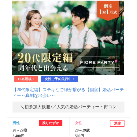
10名規模！
女性ご予約先行中！
【20代限定編】ステキなご縁が繋がる【個室】婚活パーテ
ィー～真剣な出会い～
＼初参加大歓迎♪／人気の婚活パーティー・街コン
男性
女性
残りわずか
満席
20～29歳
20～29歳
3,400円
500円