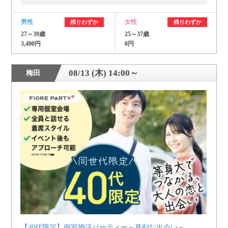
男性
女性
残りわずか
残りわずか
27～39歳
25～37歳
3,400円
0円
08/13 (木) 14:00～
梅田
【40代限定】個室婚活パーティー～真剣な出会い～