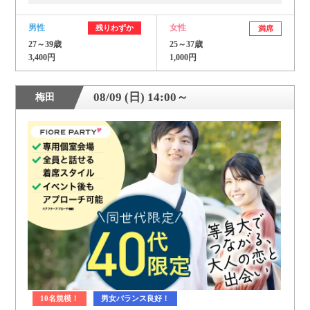
男性
女性
残りわずか
満席
27～39歳
25～37歳
3,400円
1,000円
08/09 (日) 14:00～
梅田
10名規模！
男女バランス良好！