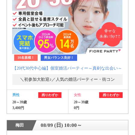
10名規模！
男女バランス良好！
【20代30代中心編】個室婚活パーティー～真剣な出会い～
＼初参加大歓迎♪／人気の婚活パーティー・街コン
男性
女性
残りわずか
残りわずか
20～39歳
20～39歳
3,400円
0円
08/09 (日) 10:00～
梅田