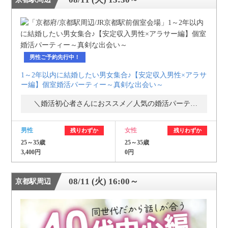
男性ご予約先行中！
1～2年以内に結婚したい男女集合♪【安定収入男性×アラサ
ー編】個室婚活パーティー～真剣な出会い～
＼婚活初心者さんにおススメ／人気の婚活パーティー・街コン
男性
女性
残りわずか
残りわずか
25～35歳
25～35歳
3,400円
0円
08/11 (火) 16:00～
京都駅周辺