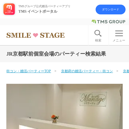
TMSグループ公式婚活パーティーアプリ
ダウンロード
TMS イベントポータル
ログイン
アカウント登録
検索
メニュー
JR京都駅前個室会場のパーティー検索結果
はじめての方へ
今週の婚活パーティー
街コン・婚活パーティーTOP
京都府の婚活パーティー・街コン
京
婚活パーティーの流れ
よくあるご質問
アフターアプローチとは
お問い合わせ