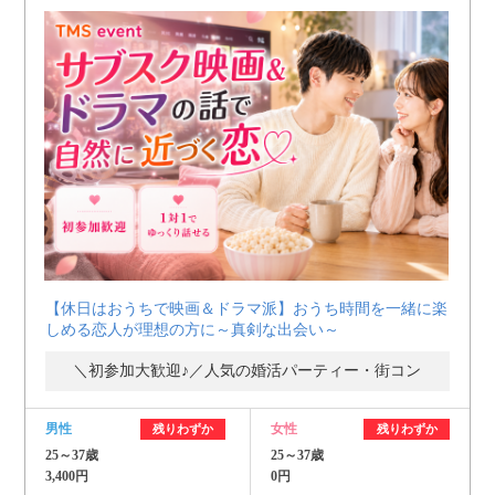
【休日はおうちで映画＆ドラマ派】おうち時間を一緒に楽
しめる恋人が理想の方に～真剣な出会い～
＼初参加大歓迎♪／人気の婚活パーティー・街コン
男性
女性
残りわずか
残りわずか
25～37歳
25～37歳
3,400円
0円