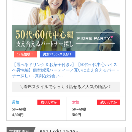
12名規模！
男女バランス良好！
【選べるドリンク＆お菓子付き♪】【50代60代中心ハイス
ペ男性編】個室婚活パーティー／互いに支え合えるパート
ナー探し♪～真剣な出会い～
＼着席スタイルでゆっくり話せる／人気の婚活パーティー・街コン
男性
女性
残りわずか
残りわずか
50～69歳
50～69歳
4,300円
500円
08/11 (火) 13:30～
京都駅周辺