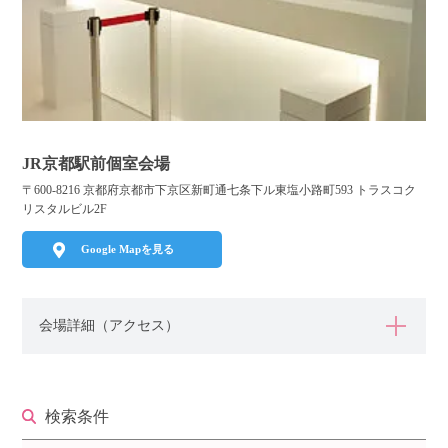
利用規約
launch
個人情報保護方針
launch
子どもの安全基準に関するポリシー
launch
運営会社
JR京都駅前個室会場
〒600-8216 京都府京都市下京区新町通七条下ル東塩小路町593 トラスコク
リスタルビル2F
公式アカウントで最新情報を配信中！
Google Mapを見る
会場詳細（アクセス）
PR
約1,300店
の中から
おすすめの優良結婚相談所をご紹介
検索条件