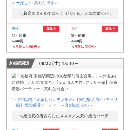
ナー探し♪～真剣な出会い～
＼着席スタイルでゆっくり話せる／人気の婚活パーティー・街コン
男性
女性
募集中
募集中
50～69歳
50～69歳
5,300円
2,000円
＜
早割→3,800円
＞
＜
早割→500円
＞
08/22 (土) 13:30～
京都駅周辺
1～2年以内に結婚したい男女集合♪【安定収入男性×アラサ
ー編】個室婚活パーティー～真剣な出会い～
＼婚活初心者さんにおススメ／人気の婚活パーティー・街コン