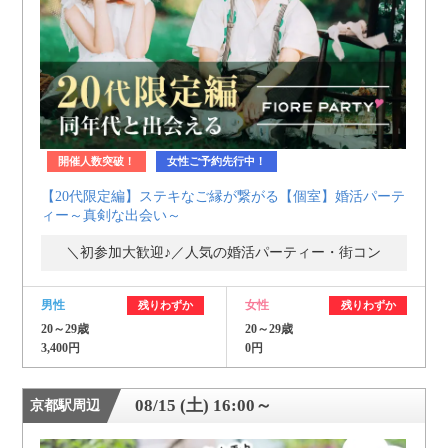
開催人数突破！
女性ご予約先行中！
【20代限定編】ステキなご縁が繋がる【個室】婚活パーテ
ィー～真剣な出会い～
＼初参加大歓迎♪／人気の婚活パーティー・街コン
男性
女性
残りわずか
残りわずか
20～29歳
20～29歳
3,400円
0円
08/15 (土) 16:00～
京都駅周辺