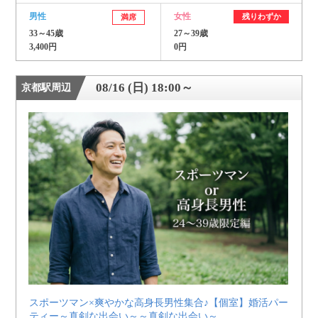
男性
女性
残りわずか
満席
33～45歳
27～39歳
3,400円
0円
08/16 (日) 18:00～
京都駅周辺
スポーツマン×爽やかな高身長男性集合♪【個室】婚活パー
ティー～真剣な出会い～～真剣な出会い～