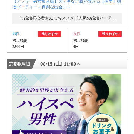
【アラサー男女集合編】ステキなご縁が繋がる【個室】婚
活パーティー～真剣な出会い～
＼婚活初心者さんにおススメ／人気の婚活パーティー・街コン
男性
女性
残りわずか
残りわずか
25～35歳
25～35歳
2,900円
0円
08/15 (土) 11:00～
京都駅周辺