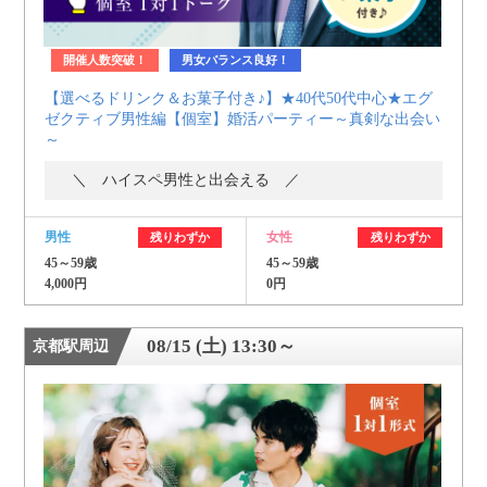
開催人数突破！
男女バランス良好！
【選べるドリンク＆お菓子付き♪】★40代50代中心★エグ
ゼクティブ男性編【個室】婚活パーティー～真剣な出会い
～
＼ ハイスペ男性と出会える ／
男性
女性
残りわずか
残りわずか
45～59歳
45～59歳
4,000円
0円
08/15 (土) 13:30～
京都駅周辺