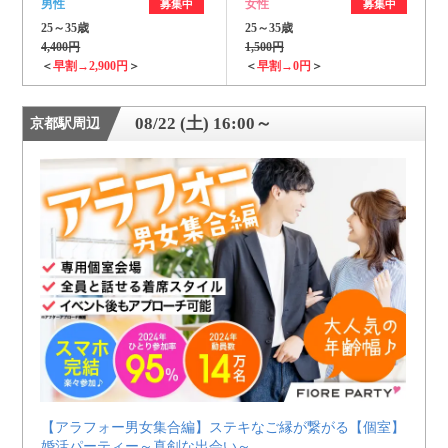
男性
女性
募集中
募集中
25～35歳
25～35歳
4,400円
1,500円
＜
早割→2,900円
＞
＜
早割→0円
＞
08/22 (土) 16:00～
京都駅周辺
【アラフォー男女集合編】ステキなご縁が繋がる【個室】
婚活パーティー～真剣な出会い～