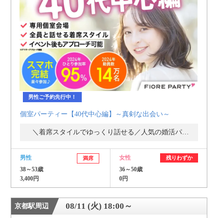
男性ご予約先行中！
個室パーティー【40代中心編】～真剣な出会い～
＼着席スタイルでゆっくり話せる／人気の婚活パーティー・街コン
男性
女性
残りわずか
満席
38～53歳
36～50歳
3,400円
0円
08/11 (火) 18:00～
京都駅周辺