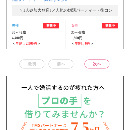
＼1人参加大歓迎♪／人気の婚活パーティー・街コン
男性
女性
募集中
募集中
35～48歳
35～48歳
4,400円
1,500円
＜
早割→2,900円
＞
＜
早割→0円
＞
最初
前へ
次へ