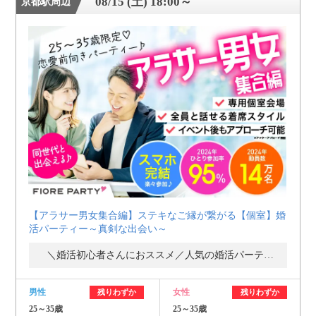
08/15 (土) 18:00～
京都駅周辺
【アラサー男女集合編】ステキなご縁が繋がる【個室】婚
活パーティー～真剣な出会い～
＼婚活初心者さんにおススメ／人気の婚活パーティー・街コン
男性
女性
残りわずか
残りわずか
25～35歳
25～35歳