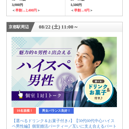
3,900円
1,500円
＜
早割→2,400円
＞
＜
早割→0円
＞
08/22 (土) 11:00～
京都駅周辺
10名規模！
男女バランス良好！
【選べるドリンク＆お菓子付き♪】【50代60代中心ハイス
ペ男性編】個室婚活パーティー／互いに支え合えるパート