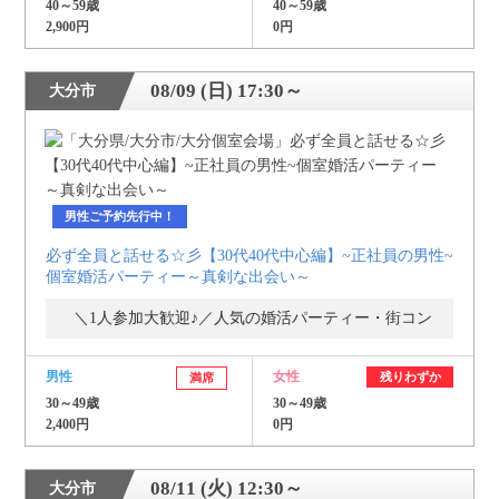
40～59歳
40～59歳
2,900円
0円
08/09 (日) 17:30～
大分市
男性ご予約先行中！
必ず全員と話せる☆彡【30代40代中心編】~正社員の男性~
個室婚活パーティー～真剣な出会い～
＼1人参加大歓迎♪／人気の婚活パーティー・街コン
男性
女性
残りわずか
満席
30～49歳
30～49歳
2,400円
0円
08/11 (火) 12:30～
大分市