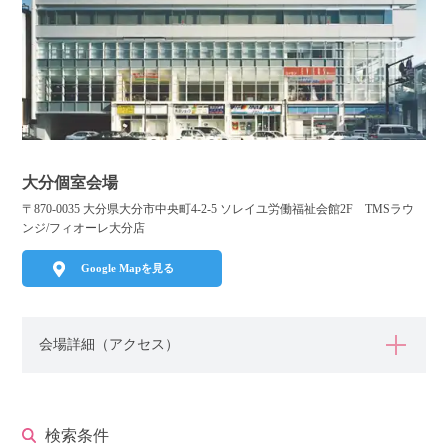
利用規約
launch
個人情報保護方針
launch
子どもの安全基準に関するポリシー
launch
運営会社
大分個室会場
〒870-0035 大分県大分市中央町4-2-5 ソレイユ労働福祉会館2F TMSラウ
ンジ/フィオーレ大分店
公式アカウントで最新情報を配信中！
Google Mapを見る
会場詳細（アクセス）
PR
約1,300店
の中から
おすすめの優良結婚相談所をご紹介
検索条件