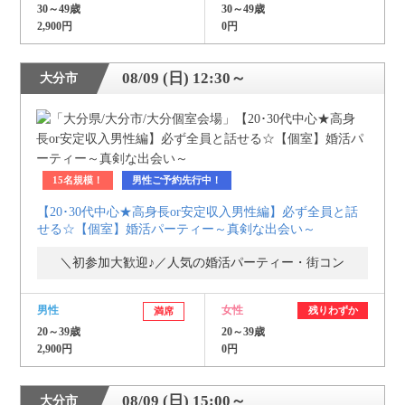
30～49歳
30～49歳
2,900円
0円
08/09 (日) 12:30～
大分市
15名規模！
男性ご予約先行中！
【20･30代中心★高身長or安定収入男性編】必ず全員と話
せる☆【個室】婚活パーティー～真剣な出会い～
＼初参加大歓迎♪／人気の婚活パーティー・街コン
男性
女性
残りわずか
満席
20～39歳
20～39歳
2,900円
0円
08/09 (日) 15:00～
大分市