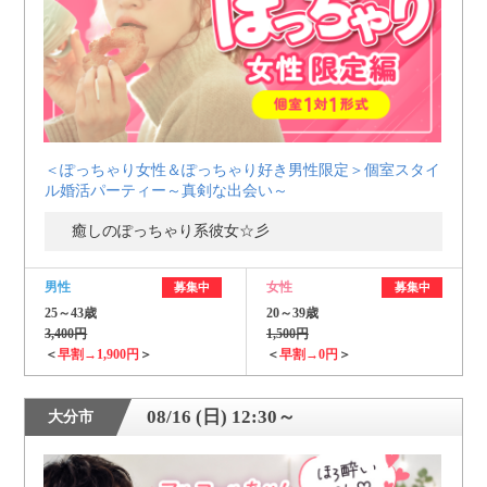
＜ぽっちゃり女性＆ぽっちゃり好き男性限定＞個室スタイ
ル婚活パーティー～真剣な出会い～
癒しのぽっちゃり系彼女☆彡
男性
女性
募集中
募集中
25～43歳
20～39歳
3,400円
1,500円
＜
早割→1,900円
＞
＜
早割→0円
＞
08/16 (日) 12:30～
大分市