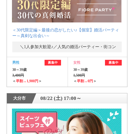
＜30代限定編＞最後の恋がしたい♪【個室】婚活パーティ
ー～真剣な出会い～
＼1人参加大歓迎♪／人気の婚活パーティー・街コン
男性
女性
募集中
募集中
30～39歳
30～39歳
3,400円
1,500円
＜
早割→1,900円
＞
＜
早割→0円
＞
08/22 (土) 17:00～
大分市