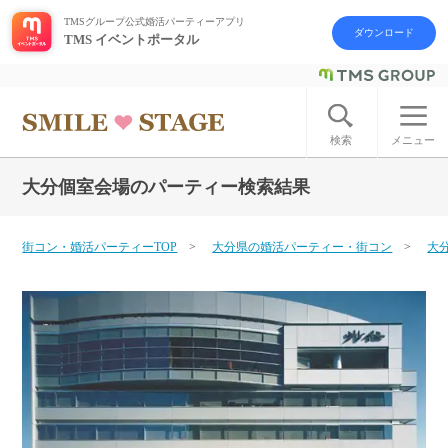
TMSグループ公式婚活パーティーアプリ
ダウンロード
TMS イベントポータル
ログイン
アカウント登録
検索
メニュー
大分個室会場のパーティー検索結果
はじめての方へ
今週の婚活パーティー
街コン・婚活パーティーTOP
大分県の婚活パーティー・街コン
大
婚活パーティーの流れ
よくあるご質問
アフターアプローチとは
お問い合わせ