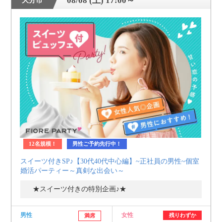
08/08 (土) 17:00～
大分市
12名規模！
男性ご予約先行中！
スイーツ付きSP♪【30代40代中心編】~正社員の男性~個室
婚活パーティー～真剣な出会い～
★スイーツ付きの特別企画♪★
男性
女性
残りわずか
満席