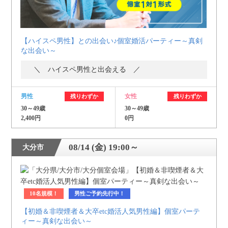
【ハイスペ男性】との出会い♪個室婚活パーティー～真剣
な出会い～
＼ ハイスペ男性と出会える ／
男性
女性
残りわずか
残りわずか
30～49歳
30～49歳
2,400円
0円
08/14 (金) 19:00～
大分市
10名規模！
男性ご予約先行中！
【初婚＆非喫煙者＆大卒etc婚活人気男性編】個室パーテ
ィー～真剣な出会い～