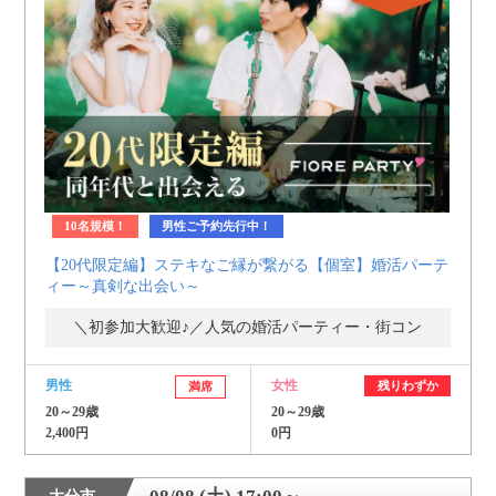
10名規模！
男性ご予約先行中！
【20代限定編】ステキなご縁が繋がる【個室】婚活パーテ
ィー～真剣な出会い～
＼初参加大歓迎♪／人気の婚活パーティー・街コン
男性
女性
残りわずか
満席
20～29歳
20～29歳
2,400円
0円