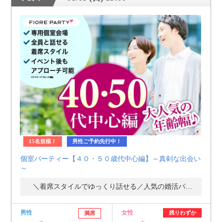
15名規模！
男性ご予約先行中！
個室パーティー【４０・５０歳代中心編】～真剣な出会い
～
＼着席スタイルでゆっくり話せる／人気の婚活パーティー・街コン
男性
女性
残りわずか
満席