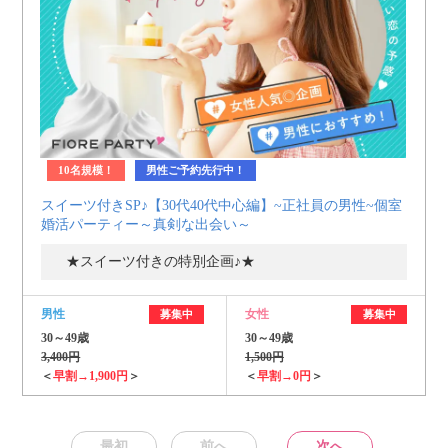
10名規模！
男性ご予約先行中！
スイーツ付きSP♪【30代40代中心編】~正社員の男性~個室
婚活パーティー～真剣な出会い～
★スイーツ付きの特別企画♪★
男性
女性
募集中
募集中
30～49歳
30～49歳
3,400円
1,500円
＜
早割→1,900円
＞
＜
早割→0円
＞
最初
前へ
次へ