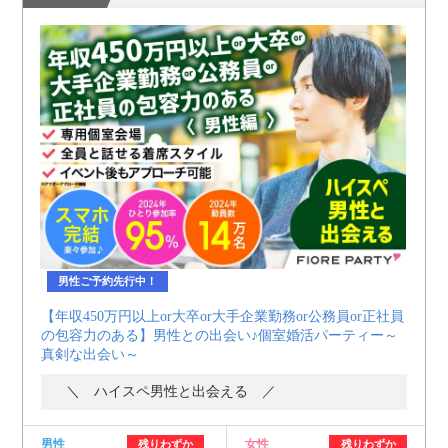
男性ご予約先行中！
【年収450万円以上or大卒or大手企業勤務or公務員or正社員
の包容力のある】男性との出会い♪個室婚活パーティー～
真剣な出会い～
＼ ハイスペ男性と出会える ／
男性
女性
残りわずか
残りわずか