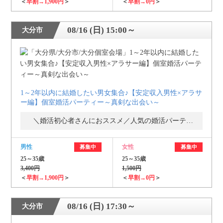
＜
早割→1,900円
＞
＜
早割→0円
＞
08/16 (日) 15:00～
大分市
1～2年以内に結婚したい男女集合♪【安定収入男性×アラサ
ー編】個室婚活パーティー～真剣な出会い～
＼婚活初心者さんにおススメ／人気の婚活パーティー・街コン
男性
女性
募集中
募集中
25～35歳
25～35歳
3,400円
1,500円
＜
早割→1,900円
＞
＜
早割→0円
＞
08/16 (日) 17:30～
大分市