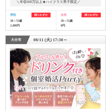
＼年収600万以上★ハイクラス男子限定／
男性
女性
残りわずか
残りわずか
38～55歳
38～55歳
2,400円
0円
08/11 (火) 17:30～
大分市