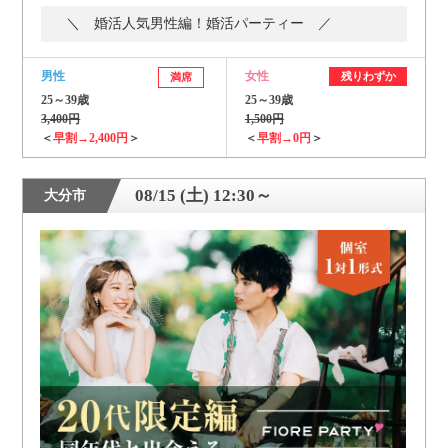
＼ 婚活人気男性編！婚活パーティー ／
男性
女性
残りわずか
満席
25～39歳
25～39歳
3,400円
1,500円
＜
早割→2,400円
＞
＜
早割→0円
＞
08/15 (土) 12:30～
大分市