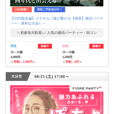
10名規模！
男性ご予約先行中！
【20代限定編】ステキなご縁が繋がる【個室】婚活パーテ
ィー～真剣な出会い～
＼初参加大歓迎♪／人気の婚活パーティー・街コン
男性
女性
募集中
募集中
20～29歳
20～29歳
3,400円
1,500円
＜
早割→1,900円
＞
＜
早割→0円
＞
08/15 (土) 17:00～
大分市