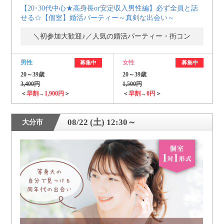
【20･30代中心★高身長or安定収入男性編】必ず全員と話
せる☆【個室】婚活パーティー～真剣な出会い～
＼初参加大歓迎♪／人気の婚活パーティー・街コン
男性
女性
募集中
募集中
20～39歳
20～39歳
3,400円
1,500円
＜
早割→1,900円
＞
＜
早割→0円
＞
08/22 (土) 12:30～
大分市