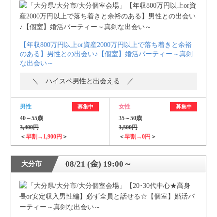
【年収800万円以上or資産2000万円以上で落ち着きと余裕
のある】男性との出会い♪【個室】婚活パーティー～真剣
な出会い～
＼ ハイスペ男性と出会える ／
男性
女性
募集中
募集中
40～55歳
35～50歳
3,400円
1,500円
＜
早割→1,900円
＞
＜
早割→0円
＞
08/21 (金) 19:00～
大分市