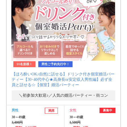
10名規模！
男性ご予約先行中！
【ほろ酔いOK♪自然に話せる】ドリンク付き個室婚活パー
ティー【30･40代中心★高身長or安定収入男性編】必ず全
員と話せる☆【個室】婚活パーティー
＼初参加大歓迎♪／人気の婚活パーティー・街コン
男性
女性
募集中
満席
30～49歳
30～49歳
3,400円
1,500円