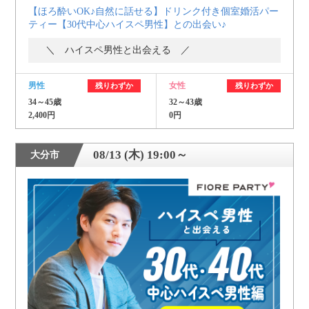
【ほろ酔いOK♪自然に話せる】ドリンク付き個室婚活パー
ティー【30代中心ハイスペ男性】との出会い♪
＼ ハイスペ男性と出会える ／
男性
女性
残りわずか
残りわずか
34～45歳
32～43歳
2,400円
0円
08/13 (木) 19:00～
大分市