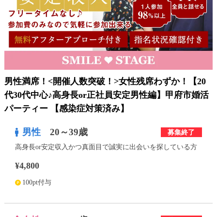
利用規約
launch
個人情報保護方針
launch
子どもの安全基準に関するポリシー
launch
運営会社
男性満席！<開催人数突破！>女性残席わずか！【20
代30代中心♪高身長or正社員安定男性編】甲府市婚活
パーティー 【感染症対策済み】
公式アカウントで最新情報を配信中！
男性
20～39歳
募集終了
高身長or安定収入かつ真面目で誠実に出会いを探している方
¥4,800
PR
約1,300店
の中から
100pt付与
おすすめの優良結婚相談所をご紹介