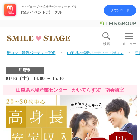
TMSグループ公式婚活パーティーアプリ
ダウンロード
TMS イベントポータル
ログイン
アカウント登録
検索
メニュー
街コン・婚活パーティーTOP
山梨県の婚活パーティー・街コン
甲
はじめての方へ
甲府市
今週の婚活パーティー
01/16（土） 14:00 ～ 15:30
山梨県地場産業センター かいてらす3F 南会議室
婚活パーティーの流れ
よくあるご質問
アフターアプローチとは
お問い合わせ