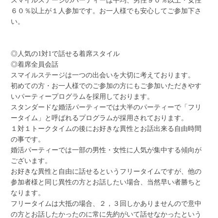
スマイルステージのパーティーは平均、男性９０％以上・女性
６０％以上が１人参加です。お一人様でも安心してご参加下さ
い。
◎人気の1対1で話せる着席スタイル
◎着席全員会話
スマイルステージは一つの出会いを大切に考えております。
初めての方・お一人様でのご参加の方にもご参加いただきやす
いパーティープログラムを採用しております。
スタンダードな婚活パーティーでは大半のパーティーで「フリ
ータイム」と呼ばれるプログラムが採用されております。
１対１トークタイムの後にお好きな異性とお話出来る自由時間
の事です。
婚活パーティーでは一部の男性・女性に人気が集中する傾向が
ございます。
お好きな異性と自由に話せるというフリータイムですが、他の
参加者様と同じ異性の方とお話したい場合、当然早い者勝ちと
なります。
フリータイムは大抵の場合、２，３回しかありませんので意中
の方とお話したかったのに常に先約がいて話せなかったという