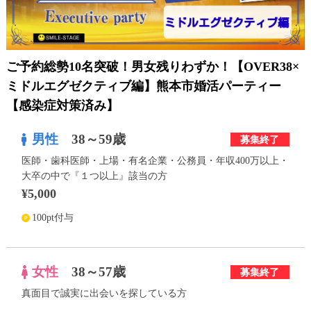
利用規約
launch
個人情報保護方針
ご予約総勢10名突破！男女残りわずか！【OVER38×
launch
子どもの安全基準に関するポリシー
ミドルエグゼクティブ編】熊本市婚活パーティー
【感染症対策済み】
launch
運営会社
男性
38～59歳
募集終了
医師・歯科医師・上場・有名企業・公務員・年収400万以上・
公式アカウントで最新情報を配信中！
大卒の中で『１つ以上』該当の方
¥5,000
100pt付与
PR
約1,300店
の中から
女性
38～57歳
おすすめの優良結婚相談所をご紹介
募集終了
真面目で誠実に出会いを探している方