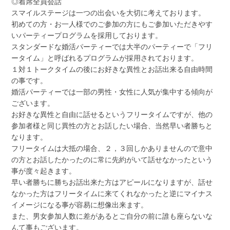
◎着席全員会話
スマイルステージは一つの出会いを大切に考えております。
初めての方・お一人様でのご参加の方にもご参加いただきやす
いパーティープログラムを採用しております。
スタンダードな婚活パーティーでは大半のパーティーで「フリ
ータイム」と呼ばれるプログラムが採用されております。
１対１トークタイムの後にお好きな異性とお話出来る自由時間
の事です。
婚活パーティーでは一部の男性・女性に人気が集中する傾向が
ございます。
お好きな異性と自由に話せるというフリータイムですが、他の
参加者様と同じ異性の方とお話したい場合、当然早い者勝ちと
なります。
フリータイムは大抵の場合、２，３回しかありませんので意中
の方とお話したかったのに常に先約がいて話せなかったという
事が度々起きます。
早い者勝ちに勝ちお話出来た方はアピールになりますが、話せ
なかった方はフリータイムに来てくれなかったと逆にマイナス
イメージになる事が容易に想像出来ます。
また、男女参加人数に差があるとご自分の前に誰も座らないな
んて事もございます。