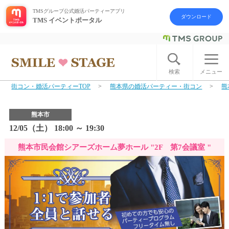
TMSグループ公式婚活パーティーアプリ
ダウンロード
TMS イベントポータル
ログイン
アカウント登録
検索
メニュー
街コン・婚活パーティーTOP
熊本県の婚活パーティー・街コン
熊
はじめての方へ
熊本市
今週の婚活パーティー
12/05（土） 18:00 ～ 19:30
熊本市民会館シアーズホーム夢ホール "2F 第7会議室 "
婚活パーティーの流れ
よくあるご質問
アフターアプローチとは
お問い合わせ