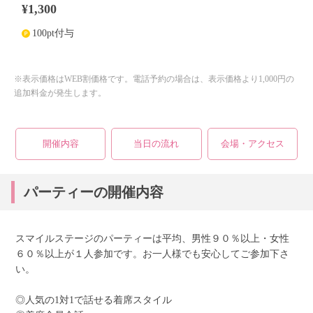
¥1,300
100pt付与
個人情報保護のため
プライバシーマークを
取得しております
※表示価格はWEB割価格です。電話予約の場合は、表示価格より1,000円の
追加料金が発生します。
開催内容
当日の流れ
会場・アクセス
パーティーの開催内容
スマイルステージのパーティーは平均、男性９０％以上・女性
６０％以上が１人参加です。お一人様でも安心してご参加下さ
い。
◎人気の1対1で話せる着席スタイル