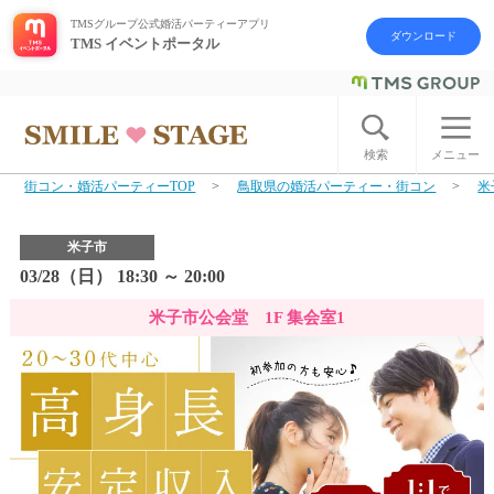
TMSグループ公式婚活パーティーアプリ
ダウンロード
TMS イベントポータル
ログイン
アカウント登録
検索
メニュー
街コン・婚活パーティーTOP
鳥取県の婚活パーティー・街コン
米
はじめての方へ
米子市
今週の婚活パーティー
03/28（日） 18:30 ～ 20:00
米子市公会堂 1F 集会室1
婚活パーティーの流れ
よくあるご質問
アフターアプローチとは
お問い合わせ