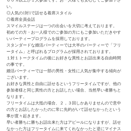
６０％以上が１人参加です。お一人様でも安心してご参加下さ
い。
◎人気の1対1で話せる着席スタイル
◎着席全員会話
スマイルステージは一つの出会いを大切に考えております。
初めての方・お一人様でのご参加の方にもご参加いただきやす
いパーティープログラムを採用しております。
スタンダードな婚活パーティーでは大半のパーティーで「フリ
ータイム」と呼ばれるプログラムが採用されております。
１対１トークタイムの後にお好きな異性とお話出来る自由時間
の事です。
婚活パーティーでは一部の男性・女性に人気が集中する傾向が
ございます。
お好きな異性と自由に話せるというフリータイムですが、他の
参加者様と同じ異性の方とお話したい場合、当然早い者勝ちと
なります。
フリータイムは大抵の場合、２，３回しかありませんので意中
の方とお話したかったのに常に先約がいて話せなかったという
事が度々起きます。
早い者勝ちに勝ちお話出来た方はアピールになりますが、話せ
なかった方はフリータイムに来てくれなかったと逆にマイナス