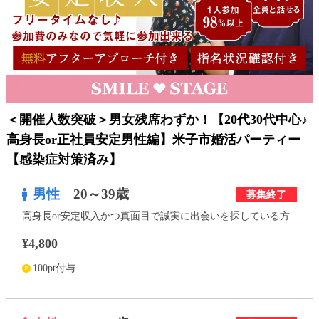
利用規約
launch
個人情報保護方針
launch
子どもの安全基準に関するポリシー
launch
運営会社
＜開催人数突破＞男女残席わずか！【20代30代中心♪
高身長or正社員安定男性編】米子市婚活パーティー
【感染症対策済み】
公式アカウントで最新情報を配信中！
男性
20～39歳
募集終了
高身長or安定収入かつ真面目で誠実に出会いを探している方
¥4,800
PR
約1,300店
の中から
100pt付与
おすすめの優良結婚相談所をご紹介