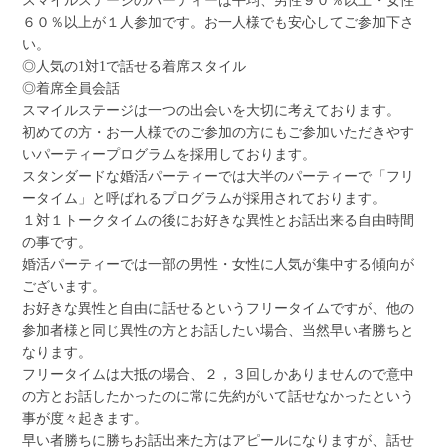
スマイルステージのパーティーは平均、男性９０％以上・女性
６０％以上が１人参加です。お一人様でも安心してご参加下さ
い。
◎人気の1対1で話せる着席スタイル
◎着席全員会話
スマイルステージは一つの出会いを大切に考えております。
初めての方・お一人様でのご参加の方にもご参加いただきやす
いパーティープログラムを採用しております。
スタンダードな婚活パーティーでは大半のパーティーで「フリ
ータイム」と呼ばれるプログラムが採用されております。
１対１トークタイムの後にお好きな異性とお話出来る自由時間
の事です。
婚活パーティーでは一部の男性・女性に人気が集中する傾向が
ございます。
お好きな異性と自由に話せるというフリータイムですが、他の
参加者様と同じ異性の方とお話したい場合、当然早い者勝ちと
なります。
フリータイムは大抵の場合、２，３回しかありませんので意中
の方とお話したかったのに常に先約がいて話せなかったという
事が度々起きます。
早い者勝ちに勝ちお話出来た方はアピールになりますが、話せ