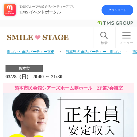
TMSグループ公式婚活パーティーアプリ
ダウンロード
TMS イベントポータル
ログイン
アカウント登録
検索
メニュー
街コン・婚活パーティーTOP
熊本県の婚活パーティー・街コン
熊
はじめての方へ
熊本市
今週の婚活パーティー
03/28（日） 20:00 ～ 21:30
熊本市民会館シアーズホーム夢ホール 2F第7会議室
婚活パーティーの流れ
よくあるご質問
アフターアプローチとは
お問い合わせ