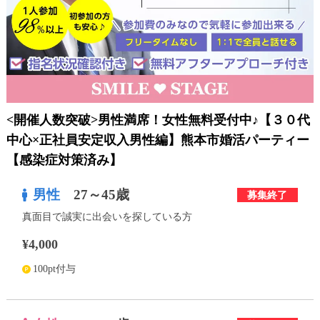
利用規約
launch
個人情報保護方針
launch
子どもの安全基準に関するポリシー
launch
運営会社
<開催人数突破>男性満席！女性無料受付中♪【３０代
中心×正社員安定収入男性編】熊本市婚活パーティー
【感染症対策済み】
公式アカウントで最新情報を配信中！
男性
27～45歳
募集終了
真面目で誠実に出会いを探している方
¥4,000
PR
約1,300店
の中から
100pt付与
おすすめの優良結婚相談所をご紹介