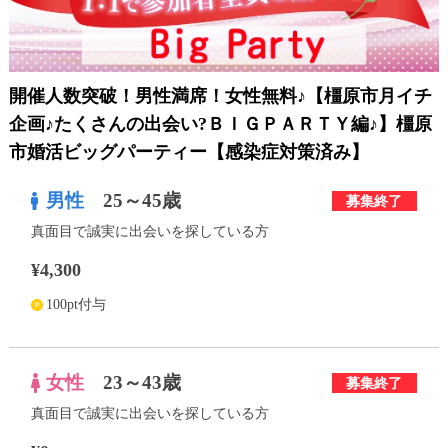
利用規約
launch
個人情報保護方針
開催人数突破！男性満席！女性無料♪【橿原市月イチ
launch
子どもの安全基準に関するポリシー
企画♪たくさんの出会い?ＢＩＧＰＡＲＴＹ編♪】橿原
市婚活ビッグパーティー【感染症対策済み】
launch
運営会社
男性
25～45歳
募集終了
真面目で誠実に出会いを探している方
公式アカウントで最新情報を配信中！
¥4,300
100pt付与
PR
約1,300店
の中から
女性
23～43歳
募集終了
おすすめの優良結婚相談所をご紹介
真面目で誠実に出会いを探している方