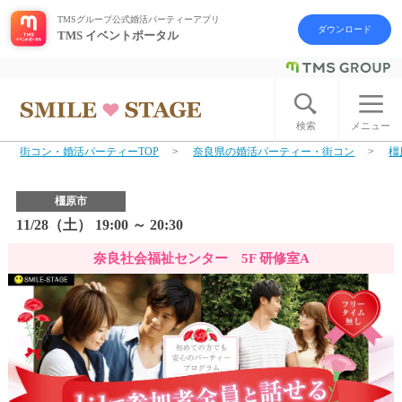
TMSグループ公式婚活パーティーアプリ
ダウンロード
TMS イベントポータル
ログイン
アカウント登録
検索
メニュー
街コン・婚活パーティーTOP
奈良県の婚活パーティー・街コン
橿
はじめての方へ
橿原市
今週の婚活パーティー
11/28（土） 19:00 ～ 20:30
奈良社会福祉センター 5F 研修室A
婚活パーティーの流れ
よくあるご質問
アフターアプローチとは
お問い合わせ