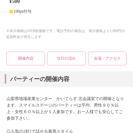
¥500
100pt付与
個人情報保護のため
プライバシーマークを
取得しております
※表示価格はWEB割価格です。電話予約の場合は、表示価格より1,000円の
追加料金が発生します。
開催内容
当日の流れ
会場・アクセス
パーティーの開催内容
山梨県地場産業センター かいてらす 北会議室での開催となり
ます。スマイルステージのパーティーは平均、男性９０％以
上・女性６０％以上が１人参加です。お一人様でも安心してご
参加下さい。
◎人気の1対1で話せる着席スタイル