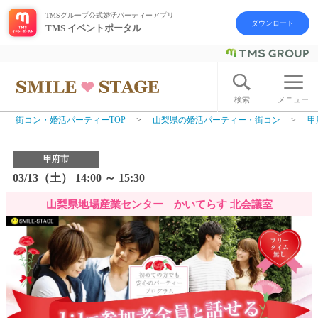
TMSグループ公式婚活パーティーアプリ
ダウンロード
TMS イベントポータル
ログイン
アカウント登録
検索
メニュー
街コン・婚活パーティーTOP
山梨県の婚活パーティー・街コン
甲
はじめての方へ
甲府市
今週の婚活パーティー
03/13（土） 14:00 ～ 15:30
山梨県地場産業センター かいてらす 北会議室
婚活パーティーの流れ
よくあるご質問
アフターアプローチとは
お問い合わせ