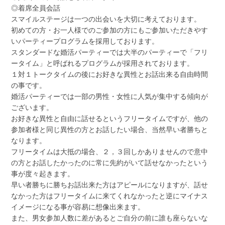
◎着席全員会話
スマイルステージは一つの出会いを大切に考えております。
初めての方・お一人様でのご参加の方にもご参加いただきやす
いパーティープログラムを採用しております。
スタンダードな婚活パーティーでは大半のパーティーで「フリ
ータイム」と呼ばれるプログラムが採用されております。
１対１トークタイムの後にお好きな異性とお話出来る自由時間
の事です。
婚活パーティーでは一部の男性・女性に人気が集中する傾向が
ございます。
お好きな異性と自由に話せるというフリータイムですが、他の
参加者様と同じ異性の方とお話したい場合、当然早い者勝ちと
なります。
フリータイムは大抵の場合、２，３回しかありませんので意中
の方とお話したかったのに常に先約がいて話せなかったという
事が度々起きます。
早い者勝ちに勝ちお話出来た方はアピールになりますが、話せ
なかった方はフリータイムに来てくれなかったと逆にマイナス
イメージになる事が容易に想像出来ます。
また、男女参加人数に差があるとご自分の前に誰も座らないな