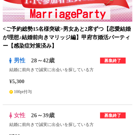
利用規約
launch
個人情報保護方針
<ご予約総勢15名様突破>男女あと2席ずつ【恋愛結婚
launch
子どもの安全基準に関するポリシー
が理想♪結婚前向きマリッジ編】甲府市婚活パーティ
ー【感染症対策済み】
launch
運営会社
男性
28～42歳
募集終了
結婚に前向きで誠実に出会いを探している方
公式アカウントで最新情報を配信中！
¥5,300
100pt付与
PR
約1,300店
の中から
女性
26～39歳
募集終了
おすすめの優良結婚相談所をご紹介
結婚に前向きで誠実に出会いを探している方