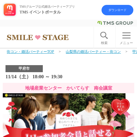
TMSグループ公式婚活パーティーアプリ
ダウンロード
TMS イベントポータル
ログイン
アカウント登録
検索
メニュー
街コン・婚活パーティーTOP
山梨県の婚活パーティー・街コン
甲
はじめての方へ
甲府市
今週の婚活パーティー
11/14（土） 18:00 ～ 19:30
地場産業センター かいてらす 南会議室
婚活パーティーの流れ
よくあるご質問
アフターアプローチとは
お問い合わせ