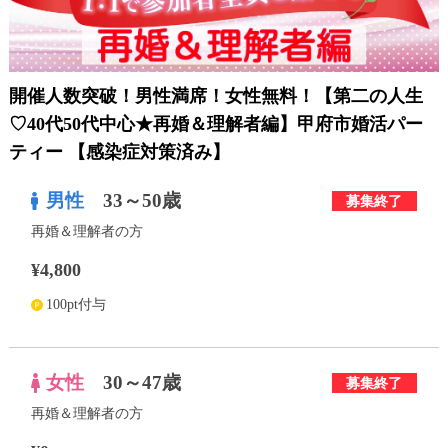
利用規約
launch
個人情報保護方針
開催人数突破！男性満席！女性無料！【第二の人生
launch
子どもの安全基準に関するポリシー
♡40代50代中心★再婚＆理解者編】甲府市婚活パー
ティー 【感染症対策済み】
launch
運営会社
男性
33～50歳
募集終了
再婚＆理解者の方
公式アカウントで最新情報を配信中！
¥4,800
100pt付与
PR
約1,300店
の中から
女性
30～47歳
募集終了
おすすめの優良結婚相談所をご紹介
再婚＆理解者の方