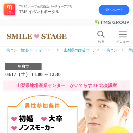
TMSグループ公式婚活パーティーアプリ
ダウンロード
TMS イベントポータル
ログイン
アカウント登録
検索
メニュー
街コン・婚活パーティーTOP
山梨県の婚活パーティー・街コン
甲
はじめての方へ
甲府市
今週の婚活パーティー
04/17（土） 11:00 ～ 12:30
山梨県地場産業センター かいてらす 3F 北会議室
婚活パーティーの流れ
よくあるご質問
アフターアプローチとは
お問い合わせ