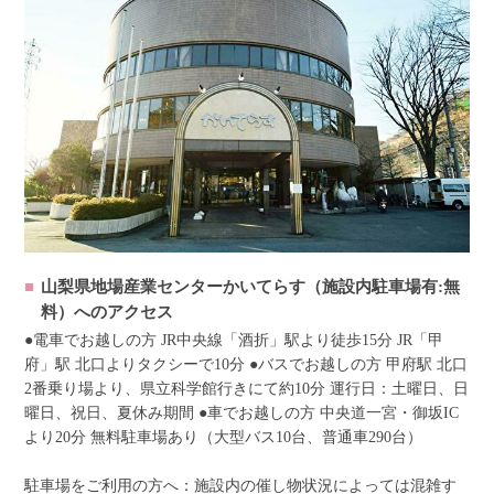
山梨県地場産業センターかいてらす（施設内駐車場有:無
料）へのアクセス
●電車でお越しの方 JR中央線「酒折」駅より徒歩15分 JR「甲
府」駅 北口よりタクシーで10分 ●バスでお越しの方 甲府駅 北口
2番乗り場より、県立科学館行きにて約10分 運行日：土曜日、日
曜日、祝日、夏休み期間 ●車でお越しの方 中央道一宮・御坂IC
より20分 無料駐車場あり（大型バス10台、普通車290台）
駐車場をご利用の方へ：施設内の催し物状況によっては混雑す