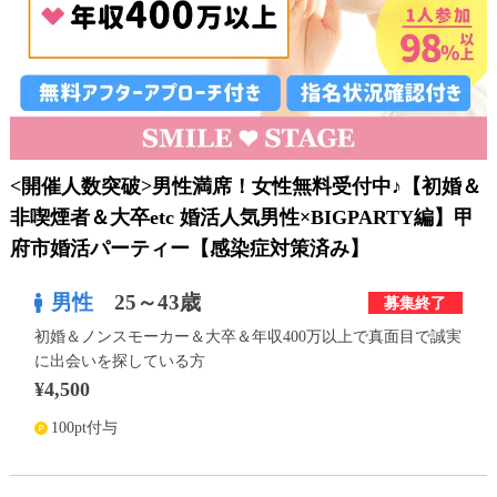
利用規約
launch
個人情報保護方針
launch
子どもの安全基準に関するポリシー
launch
運営会社
<開催人数突破>男性満席！女性無料受付中♪【初婚＆
非喫煙者＆大卒etc 婚活人気男性×BIGPARTY編】甲
府市婚活パーティー【感染症対策済み】
公式アカウントで最新情報を配信中！
男性
25～43歳
募集終了
初婚＆ノンスモーカー＆大卒＆年収400万以上で真面目で誠実
に出会いを探している方
PR
¥4,500
約1,300店
の中から
100pt付与
おすすめの優良結婚相談所をご紹介