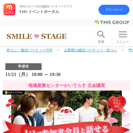
TMSグループ公式婚活パーティーアプリ
ダウンロード
TMS イベントポータル
ログイン
アカウント登録
検索
メニュー
街コン・婚活パーティーTOP
山梨県の婚活パーティー・街コン
甲
はじめての方へ
甲府市
今週の婚活パーティー
11/23（月） 18:00 ～ 19:30
地場産業センターかいてらす 北会議室
婚活パーティーの流れ
よくあるご質問
アフターアプローチとは
お問い合わせ