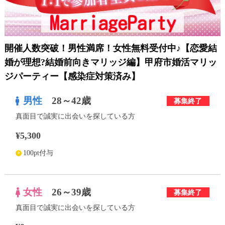
利用規約
launch
個人情報保護方針
開催人数突破！男性満席！女性無料受付中♪【恋愛結
launch
子どもの安全基準に関するポリシー
婚が理想?結婚前向きマリッジ編】甲府市婚活マリッ
ジパーティー【感染症対策済み】
launch
運営会社
男性
28～42歳
募集終了
真面目で誠実に出会いを探している方
公式アカウントで最新情報を配信中！
¥5,300
100pt付与
PR
約1,300店
の中から
女性
26～39歳
募集終了
おすすめの優良結婚相談所をご紹介
真面目で誠実に出会いを探している方