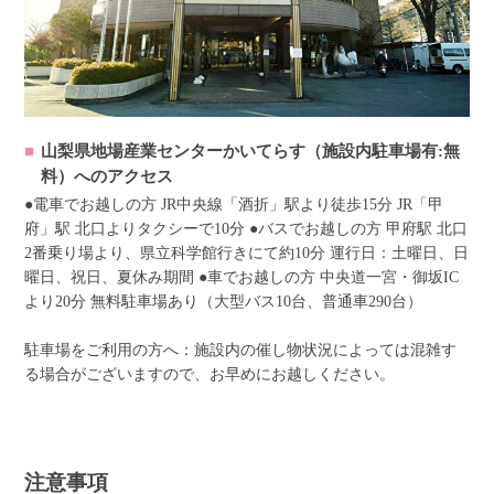
山梨県地場産業センターかいてらす（施設内駐車場有:無
料）へのアクセス
●電車でお越しの方 JR中央線「酒折」駅より徒歩15分 JR「甲
府」駅 北口よりタクシーで10分 ●バスでお越しの方 甲府駅 北口
2番乗り場より、県立科学館行きにて約10分 運行日：土曜日、日
曜日、祝日、夏休み期間 ●車でお越しの方 中央道一宮・御坂IC
より20分 無料駐車場あり（大型バス10台、普通車290台）
駐車場をご利用の方へ：施設内の催し物状況によっては混雑す
る場合がございますので、お早めにお越しください。
注意事項