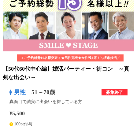
利用規約
launch
個人情報保護方針
launch
子どもの安全基準に関するポリシー
launch
運営会社
＜ご予約総勢19名様突破＞★男性完売★女性残1席！＼堺市婚活／
【50代60代中心編】婚活パーティー・街コン ～真
公式アカウントで最新情報を配信中！
剣な出会い～
男性
51～70歳
募集終了
真面目で誠実に出会いを探している方
PR
約1,300店
の中から
¥5,500
おすすめの優良結婚相談所をご紹介
100pt付与