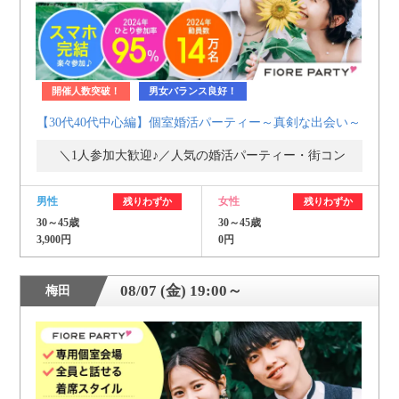
開催人数突破！
男女バランス良好！
【30代40代中心編】個室婚活パーティー～真剣な出会い～
＼1人参加大歓迎♪／人気の婚活パーティー・街コン
男性
女性
残りわずか
残りわずか
30～45歳
30～45歳
3,900円
0円
08/07 (金) 19:00～
梅田