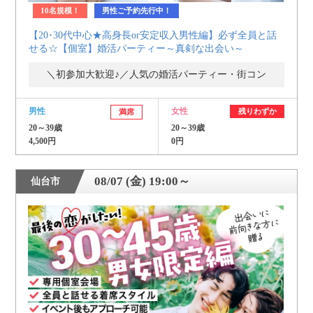
10名規模！
男性ご予約先行中！
【20･30代中心★高身長or安定収入男性編】必ず全員と話
せる☆【個室】婚活パーティー～真剣な出会い～
＼初参加大歓迎♪／人気の婚活パーティー・街コン
男性
女性
残りわずか
満席
20～39歳
20～39歳
4,500円
0円
08/07 (金) 19:00～
仙台市