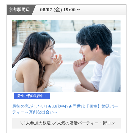
08/07 (金) 19:00～
京都駅周辺
男性ご予約先行中！
最後の恋がしたい♪★30代中心★同世代【個室】婚活パー
ティー～真剣な出会い～
＼1人参加大歓迎♪／人気の婚活パーティー・街コン