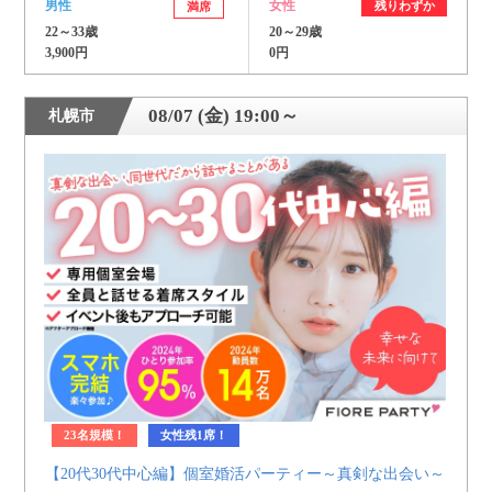
男性
女性
残りわずか
満席
22～33歳
20～29歳
3,900円
0円
08/07 (金) 19:00～
札幌市
23名規模！
女性残1席！
【20代30代中心編】個室婚活パーティー～真剣な出会い～