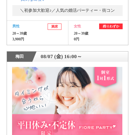
＼初参加大歓迎♪／人気の婚活パーティー・街コン
個人情報保護のため
プライバシーマークを
取得しております
男性
女性
残りわずか
満席
20～39歳
20～39歳
3,900円
0円
08/07 (金) 16:00～
梅田