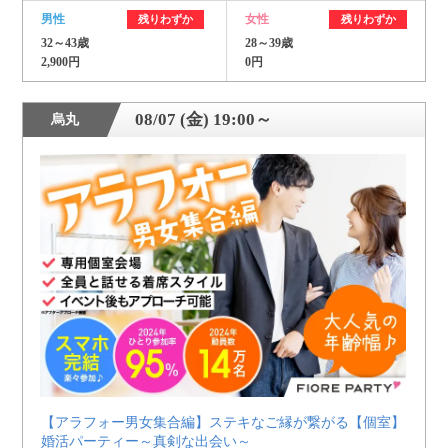
男性
女性
残りわずか
残りわずか
32～43歳
28～39歳
2,900円
0円
08/07 (金) 19:00～
烏丸
【アラフォー男女集合編】ステキなご縁が繋がる【個室】
婚活パーティー～真剣な出会い～