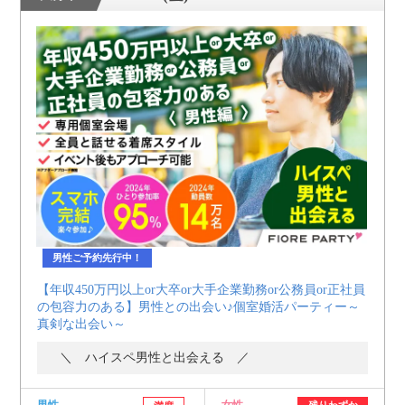
男性ご予約先行中！
【年収450万円以上or大卒or大手企業勤務or公務員or正社員
の包容力のある】男性との出会い♪個室婚活パーティー～
真剣な出会い～
＼ ハイスペ男性と出会える ／
男性
女性
残りわずか