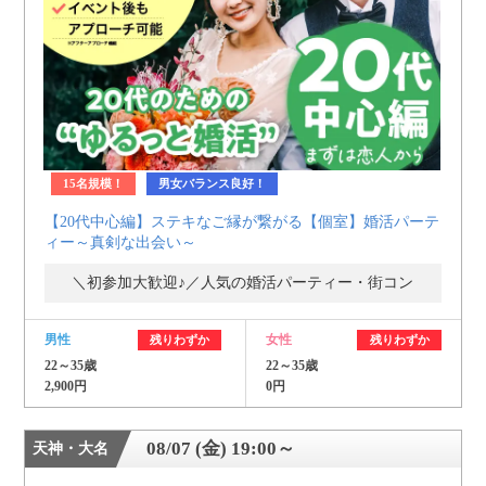
15名規模！
男女バランス良好！
【20代中心編】ステキなご縁が繋がる【個室】婚活パーテ
ィー～真剣な出会い～
＼初参加大歓迎♪／人気の婚活パーティー・街コン
男性
女性
残りわずか
残りわずか
22～35歳
22～35歳
2,900円
0円
08/07 (金) 19:00～
天神・大名