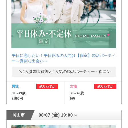
平日に恋したい！平日休みの人向け【個室】婚活パーティ
ー～真剣な出会い～
＼1人参加大歓迎♪／人気の婚活パーティー・街コン
男性
女性
残りわずか
残りわずか
30～49歳
30～49歳
3,900円
0円
08/07 (金) 19:00～
岡山市