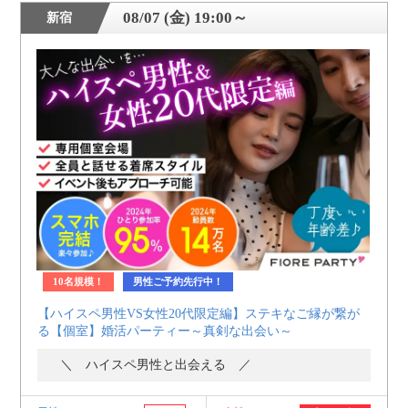
08/07 (金) 19:00～
新宿
10名規模！
男性ご予約先行中！
【ハイスペ男性VS女性20代限定編】ステキなご縁が繋が
る【個室】婚活パーティー～真剣な出会い～
＼ ハイスペ男性と出会える ／