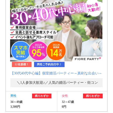
12名規模！
男性ご予約先行中！
【30代40代中心編】個室婚活パーティー～真剣な出会い～
＼1人参加大歓迎♪／人気の婚活パーティー・街コン
男性
女性
残りわずか
残りわずか
34～49歳
32～47歳
3,500円
0円