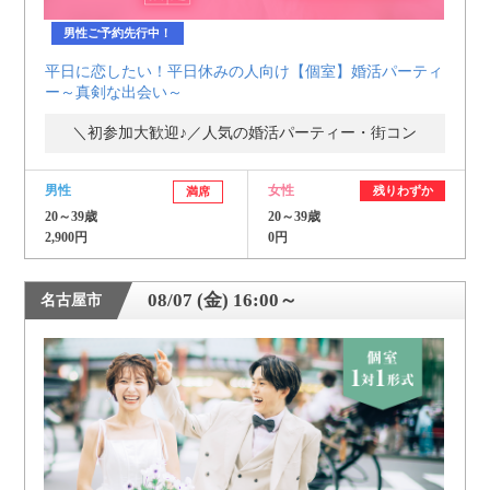
男性ご予約先行中！
平日に恋したい！平日休みの人向け【個室】婚活パーティ
ー～真剣な出会い～
＼初参加大歓迎♪／人気の婚活パーティー・街コン
男性
女性
残りわずか
満席
20～39歳
20～39歳
2,900円
0円
08/07 (金) 16:00～
名古屋市