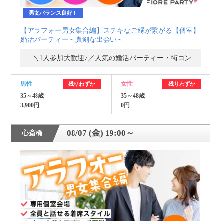
男女バランス良好！
【アラフォー男女集合編】ステキなご縁が繋がる【個室】
婚活パーティー～真剣な出会い～
＼1人参加大歓迎♪／人気の婚活パーティー・街コン
男性
女性
残りわずか
残りわずか
35～48歳
35～48歳
3,900円
0円
08/07 (金) 19:00～
心斎橋