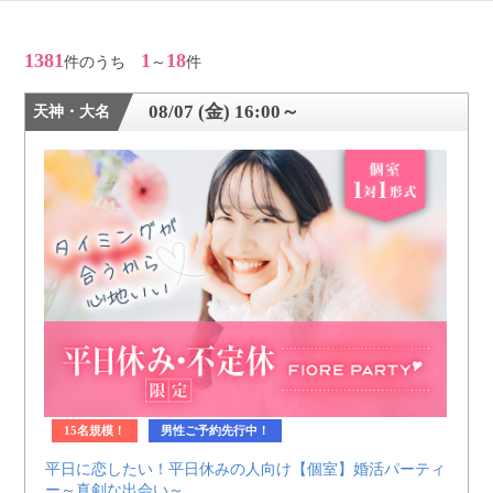
利用規約
1381
1
18
件のうち
～
件
launch
個人情報保護方針
08/07 (金) 16:00～
天神・大名
launch
子どもの安全基準に関するポリシー
launch
運営会社
公式アカウントで最新情報を配信中！
PR
約1,300店
の中から
おすすめの優良結婚相談所をご紹介
15名規模！
男性ご予約先行中！
平日に恋したい！平日休みの人向け【個室】婚活パーティ
ー～真剣な出会い～