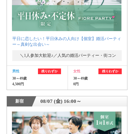
平日に恋したい！平日休みの人向け【個室】婚活パーティ
ー～真剣な出会い～
＼1人参加大歓迎♪／人気の婚活パーティー・街コン
男性
女性
残りわずか
残りわずか
30～49歳
30～49歳
4,500円
0円
08/07 (金) 16:00～
新宿