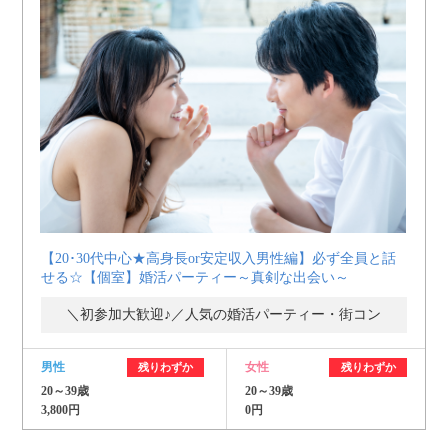
【20･30代中心★高身長or安定収入男性編】必ず全員と話
せる☆【個室】婚活パーティー～真剣な出会い～
＼初参加大歓迎♪／人気の婚活パーティー・街コン
男性
女性
残りわずか
残りわずか
20～39歳
20～39歳
3,800円
0円