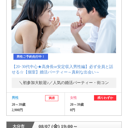
男性ご予約先行中！
【20･30代中心★高身長or安定収入男性編】必ず全員と話
せる☆【個室】婚活パーティー～真剣な出会い～
＼初参加大歓迎♪／人気の婚活パーティー・街コン
男性
女性
残りわずか
満席
20～39歳
20～39歳
2,900円
0円
08/07 (金) 19:00～
大分市