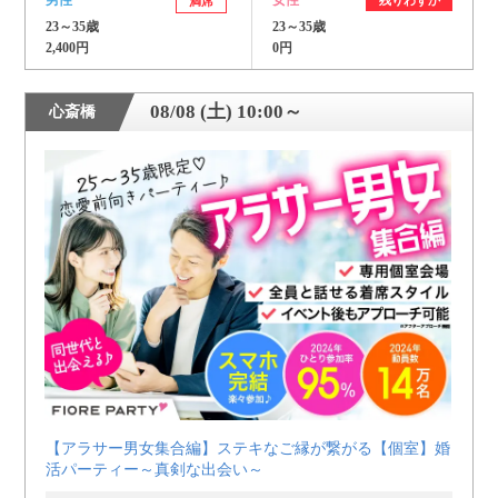
満席
23～35歳
23～35歳
2,400円
0円
08/08 (土) 10:00～
心斎橋
【アラサー男女集合編】ステキなご縁が繋がる【個室】婚
活パーティー～真剣な出会い～