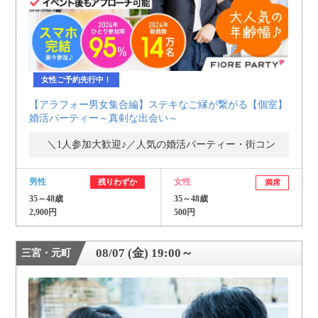
女性ご予約先行中！
【アラフォー男女集合編】ステキなご縁が繋がる【個室】
婚活パーティー～真剣な出会い～
＼1人参加大歓迎♪／人気の婚活パーティー・街コン
男性
女性
残りわずか
満席
35～48歳
35～48歳
2,900円
500円
08/07 (金) 19:00～
三宮・元町