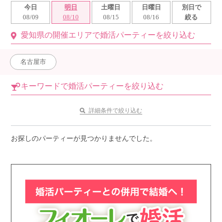
今日
明日
土曜日
日曜日
別日で
利用規約
08/09
08/10
08/15
08/16
絞る
愛知県の開催エリアで婚活パーティーを絞り込む
launch
個人情報保護方針
launch
子どもの安全基準に関するポリシー
名古屋市
launch
運営会社
キーワードで婚活パーティーを絞り込む
詳細条件で絞り込む
公式アカウントで最新情報を配信中！
お探しのパーティーが見つかりませんでした。
PR
約1,300店
の中から
おすすめの優良結婚相談所をご紹介