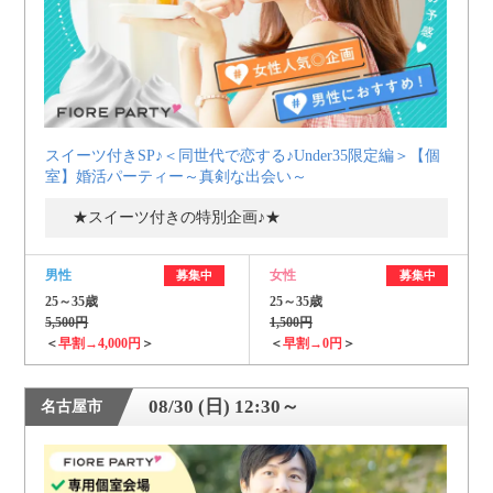
スイーツ付きSP♪＜同世代で恋する♪Under35限定編＞【個
室】婚活パーティー～真剣な出会い～
★スイーツ付きの特別企画♪★
男性
女性
募集中
募集中
25～35歳
25～35歳
5,500円
1,500円
＜
早割→4,000円
＞
＜
早割→0円
＞
08/30 (日) 12:30～
名古屋市