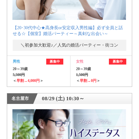
【20･30代中心★高身長or安定収入男性編】必ず全員と話
せる☆【個室】婚活パーティー～真剣な出会い～
＼初参加大歓迎♪／人気の婚活パーティー・街コン
男性
女性
募集中
募集中
20～39歳
20～39歳
5,500円
1,500円
＜
早割→4,000円
＞
＜
早割→0円
＞
08/29 (土) 10:30～
名古屋市