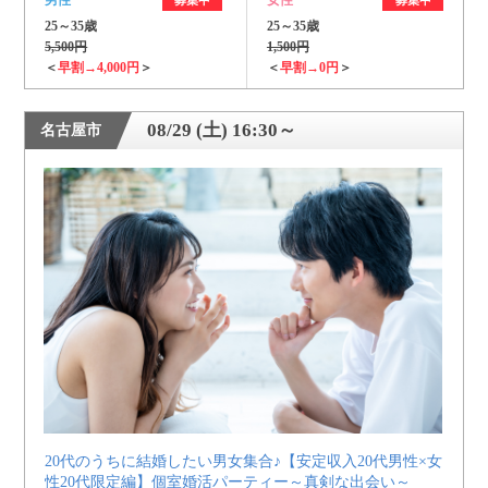
男性
女性
募集中
募集中
25～35歳
25～35歳
5,500円
1,500円
＜
早割→4,000円
＞
＜
早割→0円
＞
08/29 (土) 16:30～
名古屋市
20代のうちに結婚したい男女集合♪【安定収入20代男性×女
性20代限定編】個室婚活パーティー～真剣な出会い～