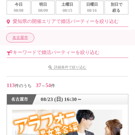
今日
明日
土曜日
日曜日
別日で
利用規約
08/08
08/09
08/15
08/16
絞る
愛知県の開催エリアで婚活パーティーを絞り込む
launch
個人情報保護方針
launch
子どもの安全基準に関するポリシー
名古屋市
launch
運営会社
キーワードで婚活パーティーを絞り込む
詳細条件で絞り込む
公式アカウントで最新情報を配信中！
113
37
54
件のうち
～
件
08/23 (日) 16:30～
名古屋市
PR
約1,300店
の中から
おすすめの優良結婚相談所をご紹介