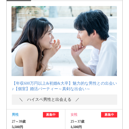
【年収600万円以上&初婚&大卒】魅力的な男性との出会い
♪【個室】婚活パーティー～真剣な出会い～
＼ ハイスペ男性と出会える ／
男性
女性
募集中
募集中
27～39歳
25～37歳
5,500円
1,500円