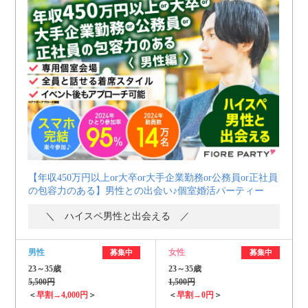
【年収450万円以上or大卒or大手企業勤務or公務員or正社員
の包容力のある】男性との出会い♪個室婚活パーティー
＼ ハイスペ男性と出会える ／
男性
女性
募集中
募集中
23～35歳
23～35歳
5,500円
1,500円
＜
早割→4,000円
＞
＜
早割→0円
＞