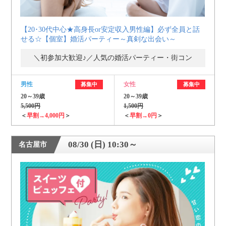
【20･30代中心★高身長or安定収入男性編】必ず全員と話
せる☆【個室】婚活パーティー～真剣な出会い～
＼初参加大歓迎♪／人気の婚活パーティー・街コン
男性
女性
募集中
募集中
20～39歳
20～39歳
5,500円
1,500円
＜
早割→4,000円
＞
＜
早割→0円
＞
08/30 (日) 10:30～
名古屋市