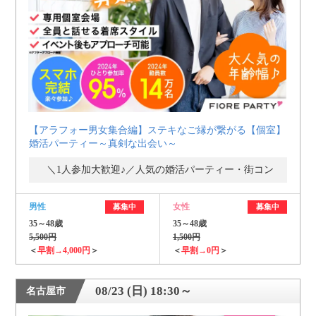
個人情報保護のため
プライバシーマークを
取得しております
【アラフォー男女集合編】ステキなご縁が繋がる【個室】
婚活パーティー～真剣な出会い～
＼1人参加大歓迎♪／人気の婚活パーティー・街コン
男性
女性
募集中
募集中
35～48歳
35～48歳
5,500円
1,500円
＜
早割→4,000円
＞
＜
早割→0円
＞
08/23 (日) 18:30～
名古屋市