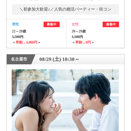
＼初参加大歓迎♪／人気の婚活パーティー・街コン
男性
女性
募集中
募集中
22～29歳
20～29歳
5,500円
1,500円
＜
早割→4,000円
＞
＜
早割→0円
＞
08/29 (土) 18:30～
名古屋市