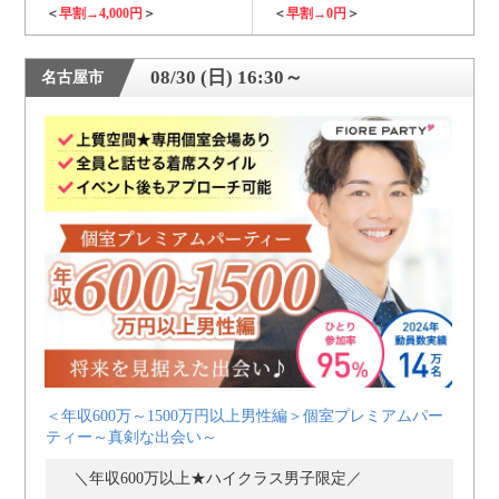
＜
早割→4,000円
＞
＜
早割→0円
＞
08/30 (日) 16:30～
名古屋市
＜年収600万～1500万円以上男性編＞個室プレミアムパー
ティー～真剣な出会い～
＼年収600万以上★ハイクラス男子限定／