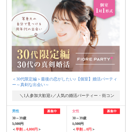
＜30代限定編＞最後の恋がしたい♪【個室】婚活パーティ
ー～真剣な出会い～
＼1人参加大歓迎♪／人気の婚活パーティー・街コン
男性
女性
募集中
募集中
30～39歳
30～39歳
5,500円
1,500円
＜
早割→4,000円
＞
＜
早割→0円
＞