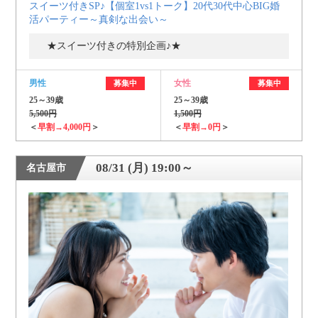
スイーツ付きSP♪【個室1vs1トーク】20代30代中心BIG婚
活パーティー～真剣な出会い～
★スイーツ付きの特別企画♪★
男性
女性
募集中
募集中
25～39歳
25～39歳
5,500円
1,500円
＜
早割→4,000円
＞
＜
早割→0円
＞
08/31 (月) 19:00～
名古屋市