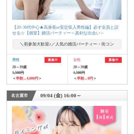
【20･30代中心★高身長or安定収入男性編】必ず全員と話
せる☆【個室】婚活パーティー～真剣な出会い～
＼初参加大歓迎♪／人気の婚活パーティー・街コン
男性
女性
募集中
募集中
20～39歳
20～39歳
5,500円
1,500円
＜
早割→4,000円
＞
＜
早割→0円
＞
09/04 (金) 16:00～
名古屋市