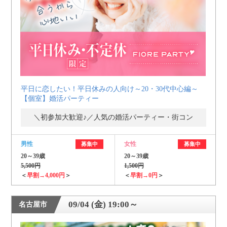
平日に恋したい！平日休みの人向け～20・30代中心編～
【個室】婚活パーティー
＼初参加大歓迎♪／人気の婚活パーティー・街コン
男性
女性
募集中
募集中
20～39歳
20～39歳
5,500円
1,500円
＜
早割→4,000円
＞
＜
早割→0円
＞
09/04 (金) 19:00～
名古屋市