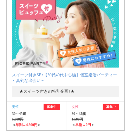
スイーツ付きSP♪【30代40代中心編】個室婚活パーティー
～真剣な出会い～
★スイーツ付きの特別企画♪★
男性
女性
募集中
募集中
30～45歳
30～45歳
5,800円
1,500円
＜
早割→4,300円
＞
＜
早割→0円
＞