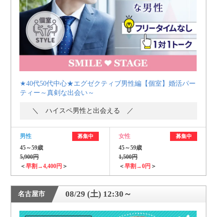
★40代50代中心★エグゼクティブ男性編【個室】婚活パー
ティー～真剣な出会い～
＼ ハイスペ男性と出会える ／
男性
女性
募集中
募集中
45～59歳
45～59歳
5,900円
1,500円
＜
早割→4,400円
＞
＜
早割→0円
＞
08/29 (土) 12:30～
名古屋市