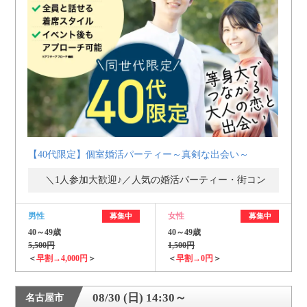
【40代限定】個室婚活パーティー～真剣な出会い～
＼1人参加大歓迎♪／人気の婚活パーティー・街コン
男性
女性
募集中
募集中
40～49歳
40～49歳
5,500円
1,500円
＜
早割→4,000円
＞
＜
早割→0円
＞
08/30 (日) 14:30～
名古屋市