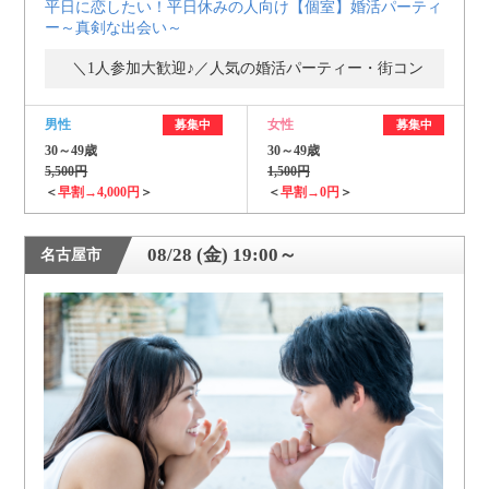
平日に恋したい！平日休みの人向け【個室】婚活パーティ
ー～真剣な出会い～
＼1人参加大歓迎♪／人気の婚活パーティー・街コン
男性
女性
募集中
募集中
30～49歳
30～49歳
5,500円
1,500円
＜
早割→4,000円
＞
＜
早割→0円
＞
08/28 (金) 19:00～
名古屋市