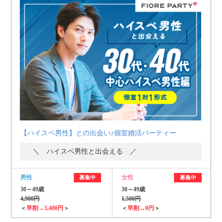
【ハイスペ男性】との出会い♪個室婚活パーティー
＼ ハイスペ男性と出会える ／
男性
女性
募集中
募集中
30～49歳
30～49歳
4,900円
1,500円
＜
早割→3,400円
＞
＜
早割→0円
＞