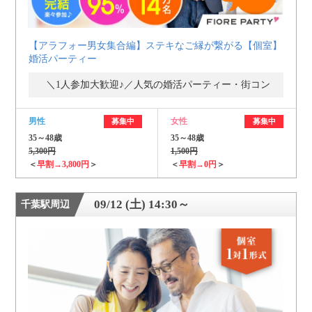
【アラフォー男女集合編】ステキなご縁が繋がる【個室】
婚活パーティー
＼1人参加大歓迎♪／人気の婚活パーティー・街コン
男性
女性
募集中
募集中
35～48歳
35～48歳
5,300円
1,500円
＜
早割→3,800円
＞
＜
早割→0円
＞
09/12 (土) 14:30～
千葉駅周辺