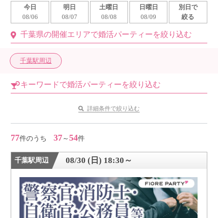
今日
明日
土曜日
日曜日
別日で
利用規約
08/06
08/07
08/08
08/09
絞る
千葉県の開催エリアで婚活パーティーを絞り込む
launch
個人情報保護方針
launch
子どもの安全基準に関するポリシー
千葉駅周辺
launch
運営会社
キーワードで婚活パーティーを絞り込む
詳細条件で絞り込む
公式アカウントで最新情報を配信中！
77
37
54
件のうち
～
件
08/30 (日) 18:30～
千葉駅周辺
PR
約1,300店
の中から
おすすめの優良結婚相談所をご紹介