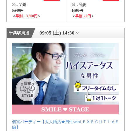
20～39歳
20～39歳
5,300円
1,500円
＜
早割→3,800円
＞
＜
早割→0円
＞
09/05 (土) 14:30～
千葉駅周辺
個室パーティー【大人婚活★男性semi ＥＸＥＣＵＴＩＶＥ
編】