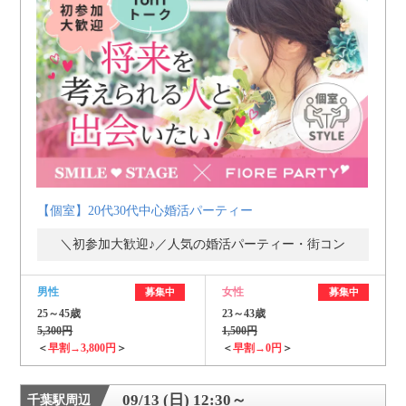
【個室】20代30代中心婚活パーティー
＼初参加大歓迎♪／人気の婚活パーティー・街コン
男性
女性
募集中
募集中
25～45歳
23～43歳
5,300円
1,500円
＜
早割→3,800円
＞
＜
早割→0円
＞
09/13 (日) 12:30～
千葉駅周辺