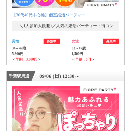
【30代40代中心編】個室婚活パーティー
＼1人参加大歓迎♪／人気の婚活パーティー・街コン
男性
女性
募集中
募集中
34～49歳
32～47歳
5,300円
1,500円
＜
早割→3,800円
＞
＜
早割→0円
＞
09/06 (日) 12:30～
千葉駅周辺