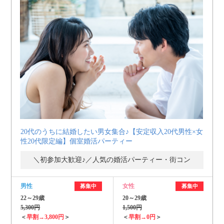
20代のうちに結婚したい男女集合♪【安定収入20代男性×女
性20代限定編】個室婚活パーティー
＼初参加大歓迎♪／人気の婚活パーティー・街コン
男性
女性
募集中
募集中
22～29歳
20～29歳
5,300円
1,500円
＜
早割→3,800円
＞
＜
早割→0円
＞