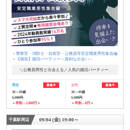
個人情報保護のため
プライバシーマークを
取得しております
＜警察官・消防士・自衛官・公務員等安定職業男性集合編
＞【個室】婚活パーティー～真剣な出会い～
＼公務員男性と出会える／人気の婚活パーティー・街コン
男性
女性
募集中
募集中
30～49歳
30～49歳
5,300円
1,500円
＜
早割→3,800円
＞
＜
早割→0円
＞
09/04 (金) 19:00～
千葉駅周辺