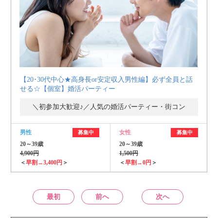
【20･30代中心★高身長or安定収入男性編】必ず全員と話
せる☆【個室】婚活パーティー
＼初参加大歓迎♪／人気の婚活パーティー・街コン
男性
女性
募集中
募集中
20～39歳
20～39歳
4,900円
1,500円
＜
早割→3,400円
＞
＜
早割→0円
＞
最初
前へ
次へ