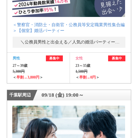
＜警察官・消防士・自衛官・公務員等安定職業男性集合編
＞【個室】婚活パーティー
＼公務員男性と出会える／人気の婚活パーティー・街コン
男性
女性
募集中
募集中
27～39歳
23～35歳
5,300円
1,500円
＜
早割→3,800円
＞
＜
早割→0円
＞
09/18 (金) 19:00～
千葉駅周辺