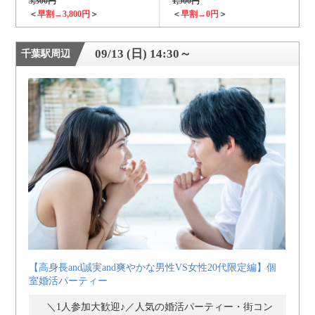
5,300円
1,500円
＜
早割→3,800円
＞
＜
早割→0円
＞
09/13 (日) 14:30～
千葉駅周辺
【高身長and誠実and爽やかな男性VS女性20代限定編】個
室婚活パーティー
＼1人参加大歓迎♪／人気の婚活パーティー・街コン