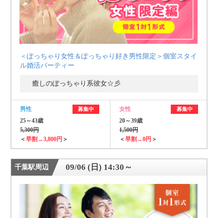
＜ぽっちゃり女性＆ぽっちゃり好き男性限定＞個室スタイ
ル婚活パーティー
癒しのぽっちゃり系彼女☆彡
男性
女性
募集中
募集中
25～43歳
20～39歳
5,300円
1,500円
＜
早割→3,800円
＞
＜
早割→0円
＞
09/06 (日) 14:30～
千葉駅周辺