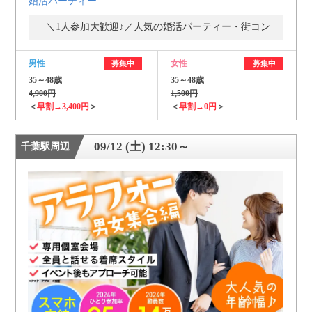
婚活パーティー
＼1人参加大歓迎♪／人気の婚活パーティー・街コン
男性
女性
募集中
募集中
35～48歳
35～48歳
4,900円
1,500円
＜
早割→3,400円
＞
＜
早割→0円
＞
09/12 (土) 12:30～
千葉駅周辺