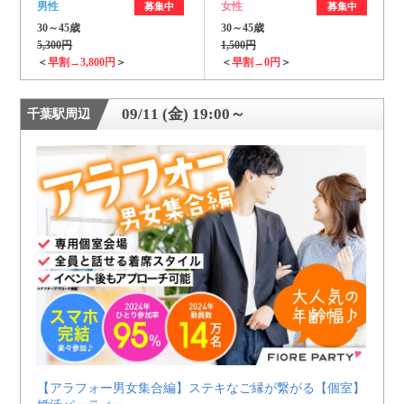
男性
女性
募集中
募集中
30～45歳
30～45歳
5,300円
1,500円
＜
早割→3,800円
＞
＜
早割→0円
＞
09/11 (金) 19:00～
千葉駅周辺
【アラフォー男女集合編】ステキなご縁が繋がる【個室】