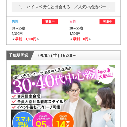
＼ ハイスペ男性と出会える ／人気の婚活パーティー・街コン
男性
女性
募集中
募集中
38～55歳
38～55歳
5,300円
1,500円
＜
早割→3,800円
＞
＜
早割→0円
＞
09/05 (土) 16:30～
千葉駅周辺