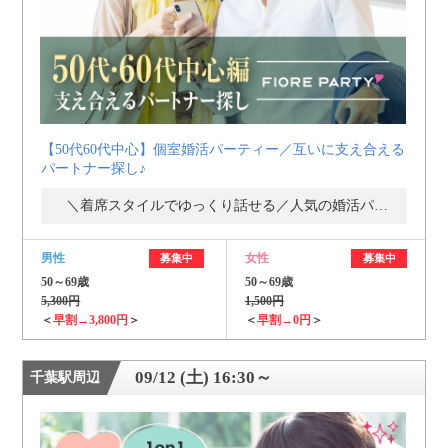
【50代60代中心】個室婚活パーティー／互いに支え合える
パートナー探し♪
＼着席スタイルでゆっくり話せる／人気の婚活パーティー・街コン
男性
女性
募集中
募集中
50～69歳
50～69歳
5,300円
1,500円
＜
早割→3,800円
＞
＜
早割→0円
＞
09/12 (土) 16:30～
千葉駅周辺