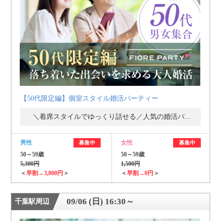
【50代限定編】個室スタイル婚活パーティー
＼着席スタイルでゆっくり話せる／人気の婚活パーティー・街コン
男性
女性
募集中
募集中
50～59歳
50～59歳
5,300円
1,500円
＜
早割→3,800円
＞
＜
早割→0円
＞
09/06 (日) 16:30～
千葉駅周辺