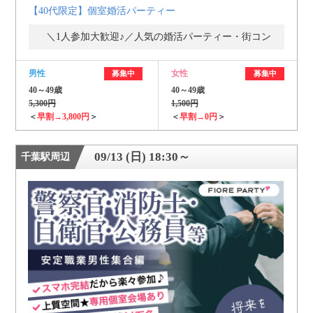
【40代限定】個室婚活パーティー
＼1人参加大歓迎♪／人気の婚活パーティー・街コン
男性
女性
募集中
募集中
40～49歳
40～49歳
5,300円
1,500円
＜
早割→3,800円
＞
＜
早割→0円
＞
09/13 (日) 18:30～
千葉駅周辺