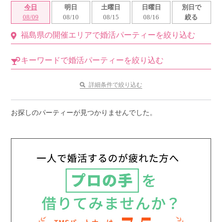
今日
明日
土曜日
日曜日
別日で
利用規約
08/09
08/10
08/15
08/16
絞る
福島県の開催エリアで婚活パーティーを絞り込む
launch
個人情報保護方針
launch
子どもの安全基準に関するポリシー
キーワードで婚活パーティーを絞り込む
launch
運営会社
詳細条件で絞り込む
お探しのパーティーが見つかりませんでした。
公式アカウントで最新情報を配信中！
PR
約1,300店
の中から
おすすめの優良結婚相談所をご紹介