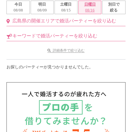
今日
明日
土曜日
日曜日
別日で
利用規約
08/08
08/09
08/15
08/16
絞る
広島県の開催エリアで婚活パーティーを絞り込む
launch
個人情報保護方針
launch
子どもの安全基準に関するポリシー
キーワードで婚活パーティーを絞り込む
launch
運営会社
詳細条件で絞り込む
お探しのパーティーが見つかりませんでした。
公式アカウントで最新情報を配信中！
PR
約1,300店
の中から
おすすめの優良結婚相談所をご紹介