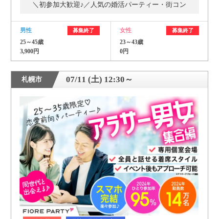
＼初参加大歓迎♪／人気の婚活パーティー・街コン
男性
女性
募集終了
募集終了
25～45歳
23～43歳
3,900円
0円
07/11 (土) 12:30～
札幌市