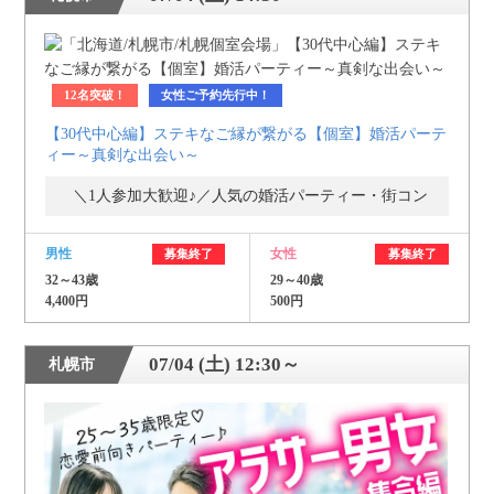
12名突破！
女性ご予約先行中！
【30代中心編】ステキなご縁が繋がる【個室】婚活パーテ
ィー～真剣な出会い～
＼1人参加大歓迎♪／人気の婚活パーティー・街コン
男性
女性
募集終了
募集終了
32～43歳
29～40歳
4,400円
500円
07/04 (土) 12:30～
札幌市