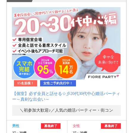
個人情報保護のため
プライバシーマークを
取得しております
15名規模！
女性ご予約先行中！
【個室】必ず全員と話せる☆彡20代30代中心婚活パーティ
ー～真剣な出会い～
＼初参加大歓迎♪／人気の婚活パーティー・街コン
男性
女性
募集終了
募集終了
27～39歳
27～39歳