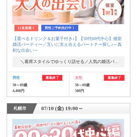
12名規模！
男性ご予約先行中！
【選べるドリンク＆お菓子付き♪】【50代60代中心】個室
婚活パーティー／互いに支え合えるパートナー探し♪～真
剣な出会い～
＼着席スタイルでゆっくり話せる／人気の婚活パーティー・街コン
男性
女性
募集終了
募集終了
50～69歳
50～69歳
4,400円
500円
07/10 (金) 19:00～
札幌市