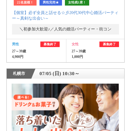
22名規模！
男性完売★
女性残1席！
【個室】必ず全員と話せる☆彡20代30代中心婚活パーティ
ー～真剣な出会い～
＼初参加大歓迎♪／人気の婚活パーティー・街コン
男性
女性
募集終了
募集終了
27～39歳
27～39歳
4,900円
1,000円
07/05 (日) 10:30～
札幌市