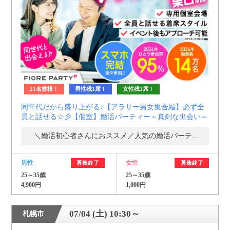
21名規模！
男性残1席！
女性残1席！
同年代だから盛り上がる♪【アラサー男女集合編】必ず全
員と話せる☆彡【個室】婚活パーティー～真剣な出会い～
＼婚活初心者さんにおススメ／人気の婚活パーティー・街コン
男性
女性
募集終了
募集終了
25～35歳
25～35歳
4,900円
1,000円
07/04 (土) 10:30～
札幌市