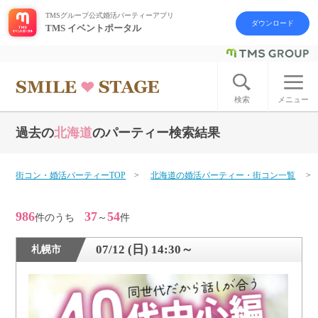
TMSグループ公式婚活パーティーアプリ
ダウンロード
TMS イベントポータル
ログイン
アカウント登録
検索
メニュー
過去の
北海道
のパーティー検索結果
はじめての方へ
今週の婚活パーティー
街コン・婚活パーティーTOP
北海道の婚活パーティー・街コン一覧
婚活パーティーの流れ
986
37
54
件のうち
～
件
よくあるご質問
07/12 (日) 14:30～
札幌市
アフターアプローチとは
お問い合わせ