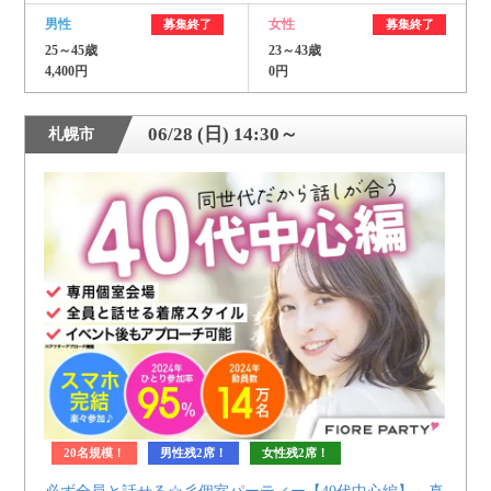
男性
女性
募集終了
募集終了
25～45歳
23～43歳
4,400円
0円
06/28 (日) 14:30～
札幌市
20名規模！
男性残2席！
女性残2席！