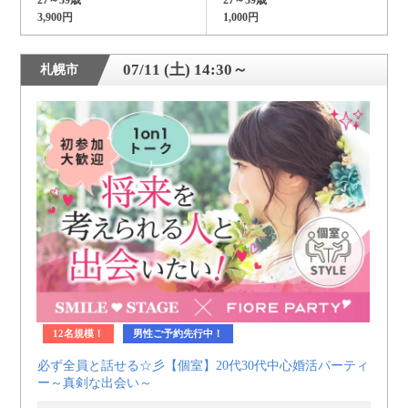
3,900円
1,000円
07/11 (土) 14:30～
札幌市
12名規模！
男性ご予約先行中！
必ず全員と話せる☆彡【個室】20代30代中心婚活パーティ
ー～真剣な出会い～