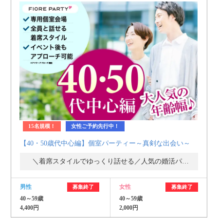
15名規模！
女性ご予約先行中！
【40・50歳代中心編】個室パーティー～真剣な出会い～
＼着席スタイルでゆっくり話せる／人気の婚活パーティー・街コン
男性
女性
募集終了
募集終了
40～59歳
40～59歳
4,400円
2,000円