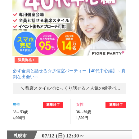
利用規約
launch
個人情報保護方針
launch
子どもの安全基準に関するポリシー
launch
運営会社
満員御礼！
必ず全員と話せる☆彡個室パーティー【40代中心編】～真
公式アカウントで最新情報を配信中！
剣な出会い～
＼着席スタイルでゆっくり話せる／人気の婚活パーティー・街コン
男性
女性
募集終了
募集終了
PR
38～53歳
36～50歳
約1,300店
の中から
4,900円
1,500円
おすすめの優良結婚相談所をご紹介
07/12 (日) 12:30～
札幌市