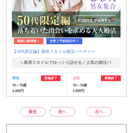
開催人数突破！
女性ご予約先行中！
【50代限定編】個室スタイル婚活パーティー
＼着席スタイルでゆっくり話せる／人気の婚活パーティー・街コン
男性
女性
募集終了
募集終了
50～59歳
50～59歳
4,400円
1,000円
最初
前へ
次へ