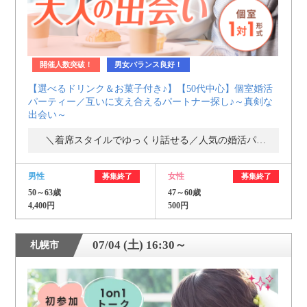
開催人数突破！
男女バランス良好！
【選べるドリンク＆お菓子付き♪】【50代中心】個室婚活
パーティー／互いに支え合えるパートナー探し♪～真剣な
出会い～
＼着席スタイルでゆっくり話せる／人気の婚活パーティー・街コン
男性
女性
募集終了
募集終了
50～63歳
47～60歳
4,400円
500円
07/04 (土) 16:30～
札幌市