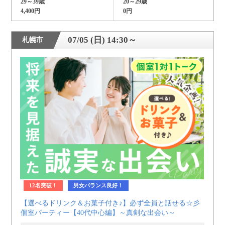
29～39歳
20～29歳
4,400円
0円
07/05 (日) 14:30～
札幌市
12名突破！
男女バランス良好！
【選べるドリンク＆お菓子付き♪】必ず全員と話せる☆彡
個室パーティー【40代中心編】～真剣な出会い～