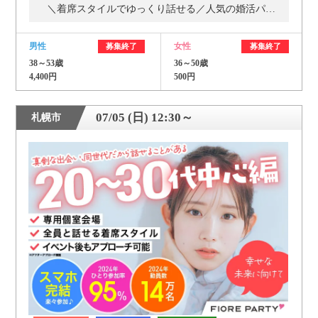
＼着席スタイルでゆっくり話せる／人気の婚活パーティー・街コン
男性
女性
募集終了
募集終了
38～53歳
36～50歳
4,400円
500円
07/05 (日) 12:30～
札幌市