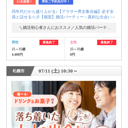
12名規模！
男性ご予約先行中！
同年代だから盛り上がる♪【アラサー男女集合編】必ず全
員と話せる☆彡【個室】婚活パーティー～真剣な出会い～
＼婚活初心者さんにおススメ／人気の婚活パーティー・街コン
男性
女性
募集終了
募集終了
25～35歳
25～35歳
4,400円
0円
07/11 (土) 10:30～
札幌市