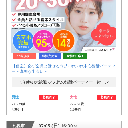
22名規模！
男性完売★
女性残1席！
【個室】必ず全員と話せる☆彡20代30代中心婚活パーティ
ー～真剣な出会い～
＼初参加大歓迎♪／人気の婚活パーティー・街コン
男性
女性
募集終了
募集終了
27～39歳
27～39歳
4,900円
1,000円
07/05 (日) 16:30～
札幌市