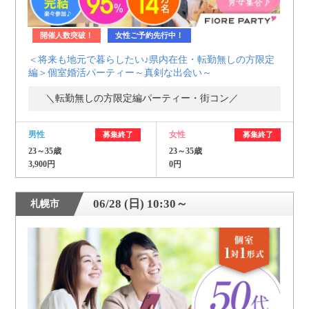
開催人数突破！
女性ご予約先行中！
＜将来も地元で暮らしたい♪県内在住・転勤無しの方限定
編＞個室婚活パーティー～真剣な出会い～
＼転勤無しの方限定編パーティー・街コン／
男性
女性
募集終了
募集終了
23～35歳
23～35歳
3,900円
0円
06/28 (日) 10:30～
札幌市