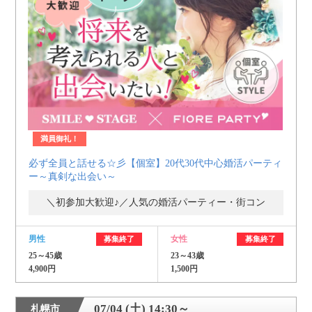
満員御礼！
必ず全員と話せる☆彡【個室】20代30代中心婚活パーティ
ー～真剣な出会い～
＼初参加大歓迎♪／人気の婚活パーティー・街コン
男性
女性
募集終了
募集終了
25～45歳
23～43歳
4,900円
1,500円
07/04 (土) 14:30～
札幌市