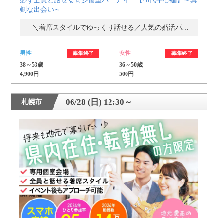
必ず全員と話せる☆彡個室パーティー【40代中心編】～真
剣な出会い～
＼着席スタイルでゆっくり話せる／人気の婚活パーティー・街コン
男性
女性
募集終了
募集終了
38～53歳
36～50歳
4,900円
500円
06/28 (日) 12:30～
札幌市