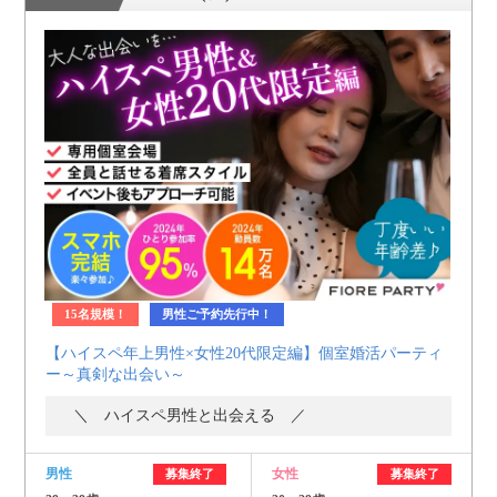
15名規模！
男性ご予約先行中！
【ハイスペ年上男性×女性20代限定編】個室婚活パーティ
ー～真剣な出会い～
＼ ハイスペ男性と出会える ／
男性
女性
募集終了
募集終了