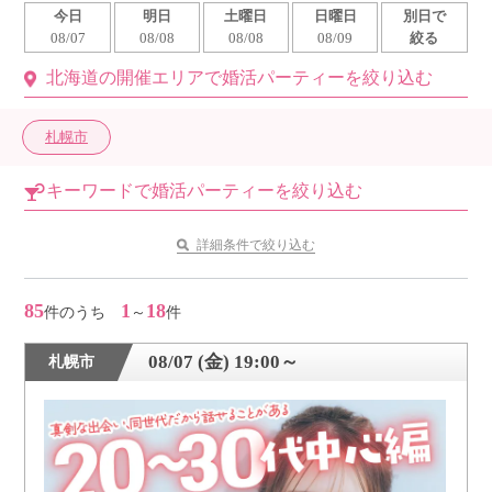
今日
明日
土曜日
日曜日
別日で
利用規約
08/07
08/08
08/08
08/09
絞る
北海道の開催エリアで婚活パーティーを絞り込む
launch
個人情報保護方針
launch
子どもの安全基準に関するポリシー
札幌市
launch
運営会社
キーワードで婚活パーティーを絞り込む
詳細条件で絞り込む
公式アカウントで最新情報を配信中！
85
1
18
件のうち
～
件
08/07 (金) 19:00～
札幌市
PR
約1,300店
の中から
おすすめの優良結婚相談所をご紹介