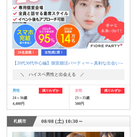
個人情報保護のため
プライバシーマークを
取得しております
20名規模！
女性残2席！
【20代30代中心編】個室婚活パーティー～真剣な出会い～
＼ ハイスペ男性と出会える ／
男性
女性
残りわずか
残りわずか
24～36歳
23～35歳
4,400円
500円
08/08 (土) 10:30～
札幌市