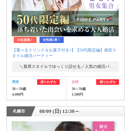
20名規模！
女性残2席！
【選べるドリンク＆お菓子付き♪】【50代限定編】個室ス
タイル婚活パーティー
＼着席スタイルでゆっくり話せる／人気の婚活パーティー・街コン
男性
女性
残りわずか
残りわずか
50～59歳
50～59歳
4,400円
1,500円
08/09 (日) 12:30～
札幌市