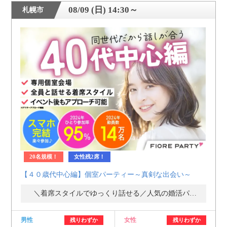
08/09 (日) 14:30～
札幌市
20名規模！
女性残2席！
【４０歳代中心編】個室パーティー～真剣な出会い～
＼着席スタイルでゆっくり話せる／人気の婚活パーティー・街コン
男性
女性
残りわずか
残りわずか