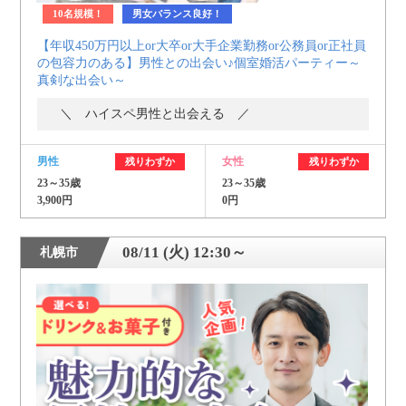
10名規模！
男女バランス良好！
【年収450万円以上or大卒or大手企業勤務or公務員or正社員
の包容力のある】男性との出会い♪個室婚活パーティー～
真剣な出会い～
＼ ハイスペ男性と出会える ／
男性
女性
残りわずか
残りわずか
23～35歳
23～35歳
3,900円
0円
08/11 (火) 12:30～
札幌市