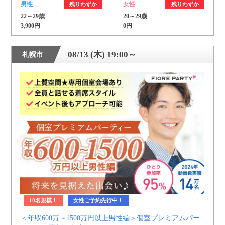
男性
女性
残りわずか
残りわずか
22～29歳
20～29歳
3,900円
0円
08/13 (木) 19:00～
札幌市
10名規模！
女性ご予約先行中！
＜年収600万～1500万円以上男性編＞個室プレミアムパー