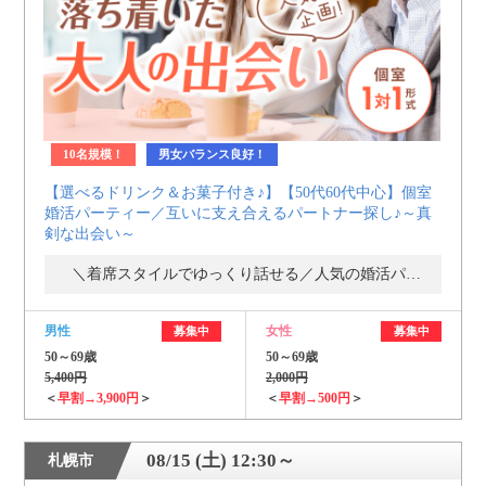
10名規模！
男女バランス良好！
【選べるドリンク＆お菓子付き♪】【50代60代中心】個室
婚活パーティー／互いに支え合えるパートナー探し♪～真
剣な出会い～
＼着席スタイルでゆっくり話せる／人気の婚活パーティー・街コン
男性
女性
募集中
募集中
50～69歳
50～69歳
5,400円
2,000円
＜
早割→3,900円
＞
＜
早割→500円
＞
08/15 (土) 12:30～
札幌市