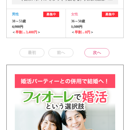
男性
女性
募集中
募集中
38～53歳
36～50歳
4,900円
1,500円
＜
早割→3,400円
＞
＜
早割→0円
＞
最初
前へ
次へ