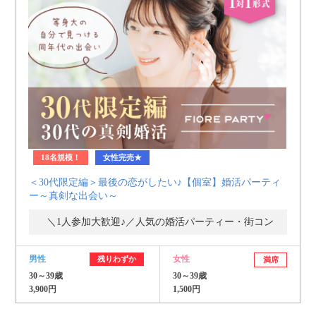
18名規模！
女性完売★
＜30代限定編＞最後の恋がしたい♪【個室】婚活パーティ
ー～真剣な出会い～
＼1人参加大歓迎♪／人気の婚活パーティー・街コン
男性
女性
残りわずか
満席
30～39歳
30～39歳
3,900円
1,500円