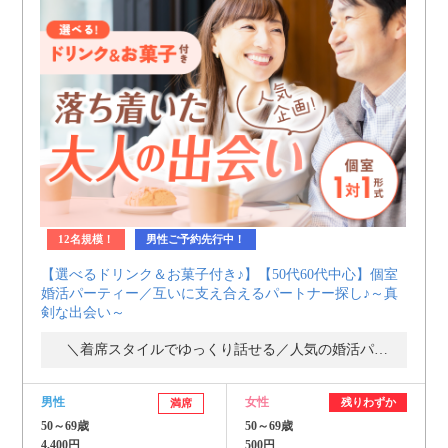
12名規模！
男性ご予約先行中！
【選べるドリンク＆お菓子付き♪】【50代60代中心】個室
婚活パーティー／互いに支え合えるパートナー探し♪～真
剣な出会い～
＼着席スタイルでゆっくり話せる／人気の婚活パーティー・街コン
男性
女性
残りわずか
満席
50～69歳
50～69歳
4,400円
500円