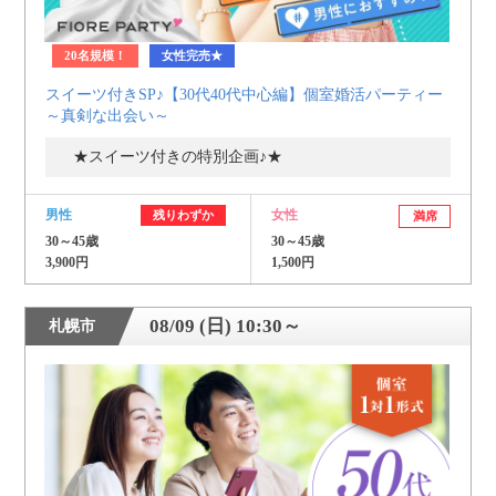
20名規模！
女性完売★
スイーツ付きSP♪【30代40代中心編】個室婚活パーティー
～真剣な出会い～
★スイーツ付きの特別企画♪★
男性
女性
残りわずか
満席
30～45歳
30～45歳
3,900円
1,500円
08/09 (日) 10:30～
札幌市