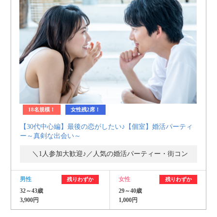
18名規模！
女性残2席！
【30代中心編】最後の恋がしたい♪【個室】婚活パーティ
ー～真剣な出会い～
＼1人参加大歓迎♪／人気の婚活パーティー・街コン
男性
女性
残りわずか
残りわずか
32～43歳
29～40歳
3,900円
1,000円