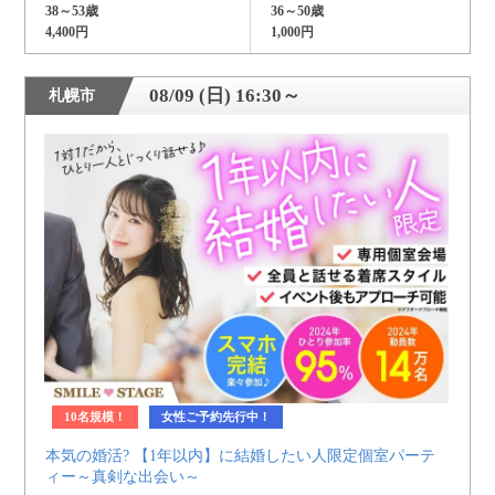
38～53歳
36～50歳
4,400円
1,000円
08/09 (日) 16:30～
札幌市
10名規模！
女性ご予約先行中！
本気の婚活? 【1年以内】に結婚したい人限定個室パーテ
ィー～真剣な出会い～