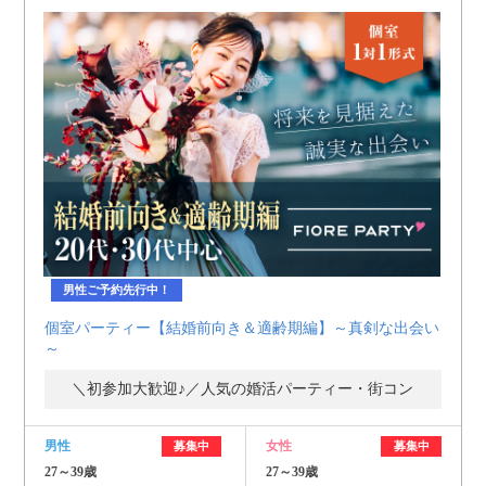
男性ご予約先行中！
個室パーティー【結婚前向き＆適齢期編】～真剣な出会い
～
＼初参加大歓迎♪／人気の婚活パーティー・街コン
男性
女性
募集中
募集中
27～39歳
27～39歳