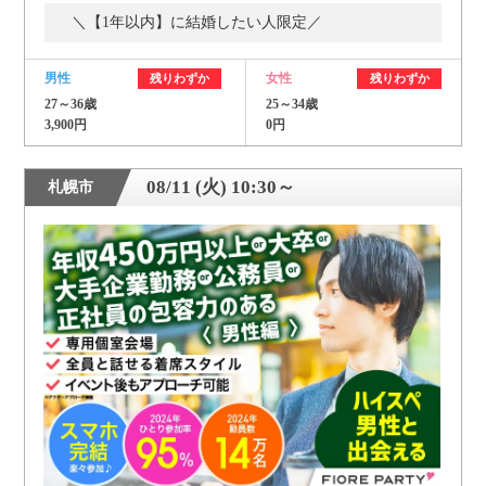
＼【1年以内】に結婚したい人限定／
男性
女性
残りわずか
残りわずか
27～36歳
25～34歳
3,900円
0円
08/11 (火) 10:30～
札幌市