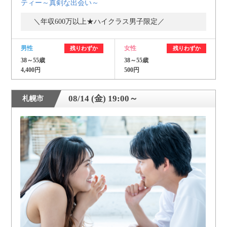
ティー～真剣な出会い～
＼年収600万以上★ハイクラス男子限定／
男性
女性
残りわずか
残りわずか
38～55歳
38～55歳
4,400円
500円
08/14 (金) 19:00～
札幌市