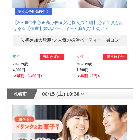
男性ご予約先行中！
【20･30代中心★高身長or安定収入男性編】必ず全員と話
せる☆【個室】婚活パーティー～真剣な出会い～
＼初参加大歓迎♪／人気の婚活パーティー・街コン
男性
女性
残りわずか
残りわずか
20～39歳
20～39歳
4,900円
1,500円
＜
早割→3,400円
＞
＜
早割→0円
＞
08/15 (土) 10:30～
札幌市