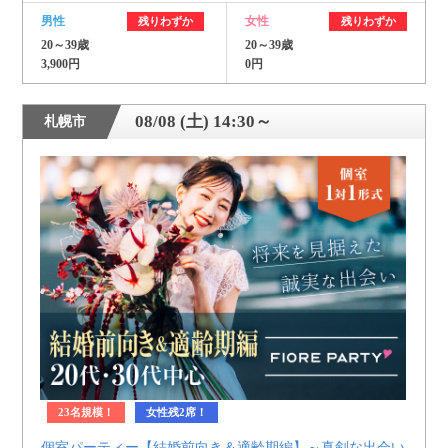
男性
女性
残りわずか
残りわずか
20～39歳
20～39歳
3,900円
0円
08/08 (土) 14:30～
札幌市
23名規模！
女性残2席！
個室パーティー【結婚前向き＆適齢期編】～真剣な出会い