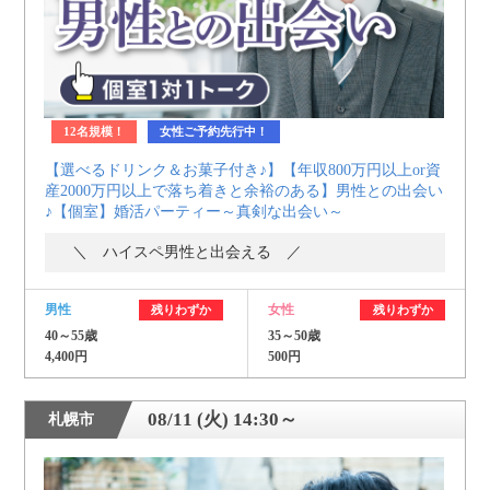
12名規模！
女性ご予約先行中！
【選べるドリンク＆お菓子付き♪】【年収800万円以上or資
産2000万円以上で落ち着きと余裕のある】男性との出会い
♪【個室】婚活パーティー～真剣な出会い～
＼ ハイスペ男性と出会える ／
男性
女性
残りわずか
残りわずか
40～55歳
35～50歳
4,400円
500円
08/11 (火) 14:30～
札幌市