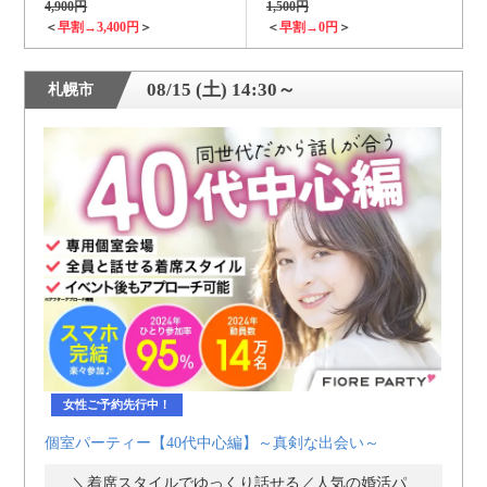
4,900円
1,500円
＜
早割→3,400円
＞
＜
早割→0円
＞
08/15 (土) 14:30～
札幌市
女性ご予約先行中！
個室パーティー【40代中心編】～真剣な出会い～
＼着席スタイルでゆっくり話せる／人気の婚活パーティー・街コン