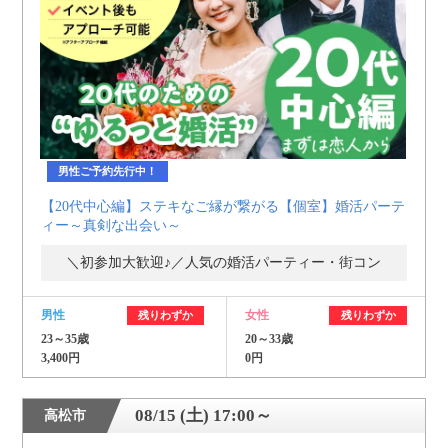
個人情報保護のため
プライバシーマークを
取得しております
男性ご予約先行中！
【20代中心編】ステキなご縁が繋がる【個室】婚活パーテ
ィー～真剣な出会い～
＼初参加大歓迎♪／人気の婚活パーティー・街コン
男性
女性
残りわずか
残りわずか
23～35歳
20～33歳
3,400円
0円
08/15 (土) 17:00～
高松市