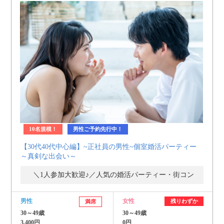
10名規模！
男性ご予約先行中！
【30代40代中心編】~正社員の男性~個室婚活パーティー
～真剣な出会い～
＼1人参加大歓迎♪／人気の婚活パーティー・街コン
男性
女性
残りわずか
満席
30～49歳
30～49歳
3,400円
0円