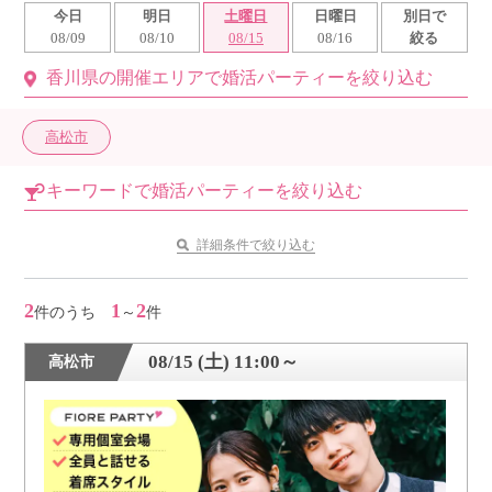
今日
明日
土曜日
日曜日
別日で
利用規約
08/09
08/10
08/15
08/16
絞る
香川県の開催エリアで婚活パーティーを絞り込む
launch
個人情報保護方針
launch
子どもの安全基準に関するポリシー
高松市
launch
運営会社
キーワードで婚活パーティーを絞り込む
詳細条件で絞り込む
公式アカウントで最新情報を配信中！
2
1
2
件のうち
～
件
08/15 (土) 11:00～
高松市
PR
約1,300店
の中から
おすすめの優良結婚相談所をご紹介