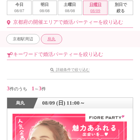
今日
明日
土曜日
日曜日
別日で
利用規約
08/07
08/08
08/08
08/09
絞る
京都府の開催エリアで婚活パーティーを絞り込む
launch
個人情報保護方針
launch
子どもの安全基準に関するポリシー
京都駅周辺
烏丸
launch
運営会社
キーワードで婚活パーティーを絞り込む
詳細条件で絞り込む
公式アカウントで最新情報を配信中！
3
1
3
件のうち
～
件
08/09 (日) 11:00～
烏丸
PR
約1,300店
の中から
おすすめの優良結婚相談所をご紹介