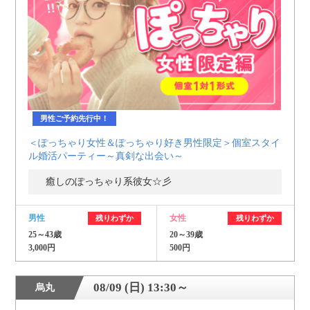
個人情報保護のため
プライバシーマークを
取得しております
男性ご予約先行中！
＜ぽっちゃり女性＆ぽっちゃり好き男性限定＞個室スタイ
ル婚活パーティー～真剣な出会い～
癒しのぽっちゃり系彼女☆彡
男性
女性
残りわずか
残りわずか
25～43歳
20～39歳
3,000円
500円
08/09 (日) 13:30～
烏丸