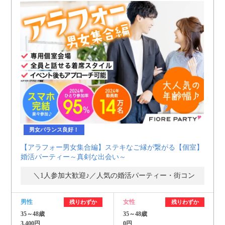
男女バランス良好！
【アラフォー男女集合編】ステキなご縁が繋がる【個室】
婚活パーティー～真剣な出会い～
＼1人参加大歓迎♪／人気の婚活パーティー・街コン
男性
女性
残りわずか
残りわずか
35～48歳
35～48歳
3,400円
0円