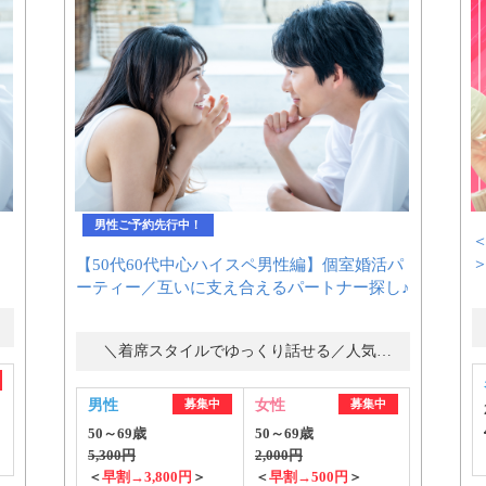
男性ご予約先行中！
【50代60代中心ハイスペ男性編】個室婚活パ
ーティー／互いに支え合えるパートナー探し♪
＼着席スタイルでゆっくり話せる／人気の婚活パーティー・街コン
男性
募集中
女性
募集中
50～69歳
50～69歳
5,300円
2,000円
＜
早割→3,800円
＞
＜
早割→500円
＞