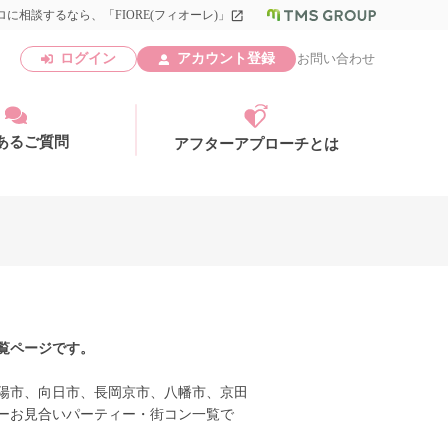
に相談するなら、「FIORE(フィオーレ)」
launch
ログイン
アカウント登録
お問い合わせ
あるご質問
アフターアプローチとは
アカウント登録
覧ページです。
陽市、向日市、長岡京市、八幡市、京田
ーお見合いパーティー・街コン一覧で