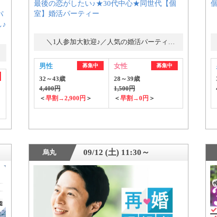
最後の恋がしたい♪★30代中心★同世代【個
室】婚活パーティー
パ
♪
公式アカウントで最新情報を配信中！
＼1人参加大歓迎♪／人気の婚活パーティー・街コン
男性
募集中
女性
募集中
32～43歳
28～39歳
4,400円
1,500円
＜
早割→2,900円
＞
＜
早割→0円
＞
約1,300店
の中から
09/12 (土) 11:30～
烏丸
めの優良結婚相談所を