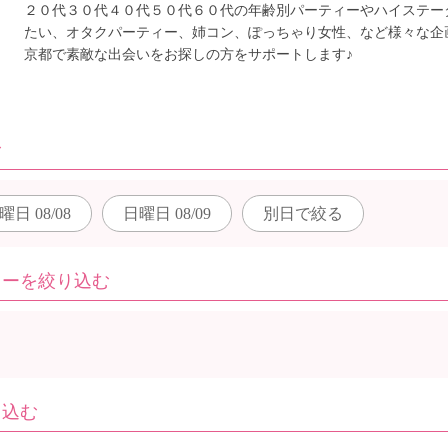
２０代３０代４０代５０代６０代の年齢別パーティーやハイステー
たい、オタクパーティー、姉コン、ぽっちゃり女性、など様々な企
京都で素敵な出会いをお探しの方をサポートします♪
む
曜日
08/08
日曜日
08/09
別日で
絞る
ィーを絞り込む
り込む