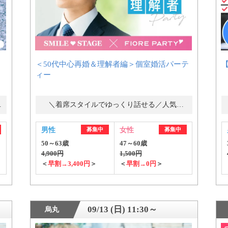
＜50代中心再婚＆理解者編＞個室婚活パーテ
個人情報保護のため
ィー
プライバシーマークを
取得しております
ー・街コン
＼着席スタイルでゆっくり話せる／人気の婚活パーティー・街コン
男性
募集中
女性
募集中
50～63歳
47～60歳
4,900円
1,500円
＜
早割→3,400円
＞
＜
早割→0円
＞
09/13 (日) 11:30～
烏丸