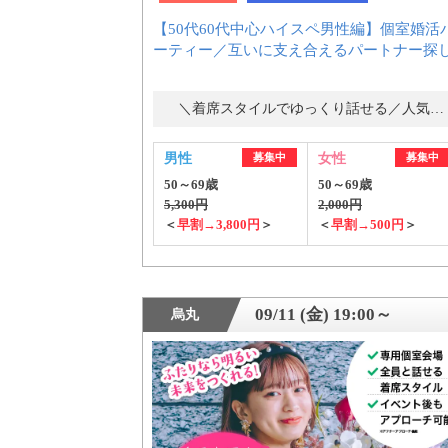
【50代60代中心ハイスペ男性編】個室婚活
ーティー／互いに支え合えるパートナー探し
＼着席スタイルでゆっくり話せる／人気の婚活パーティー・街コン
男性
募集中
女性
募集中
50～69歳
50～69歳
5,300円
2,000円
＜
早割→3,800円
＞
＜
早割→500円
＞
PR
09/11 (金) 19:00～
烏丸
おすす