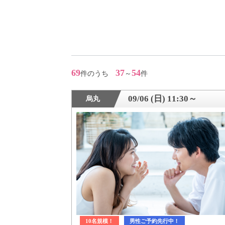
アフターアプローチとは
お問い合わせ
69
37
54
件のうち
～
件
利用規約
09/06 (日) 11:30～
烏丸
launch
個人情報保護方針
launch
子どもの安全基準に関するポリシー
launch
運営会社
10名規模！
男性ご予約先行中！