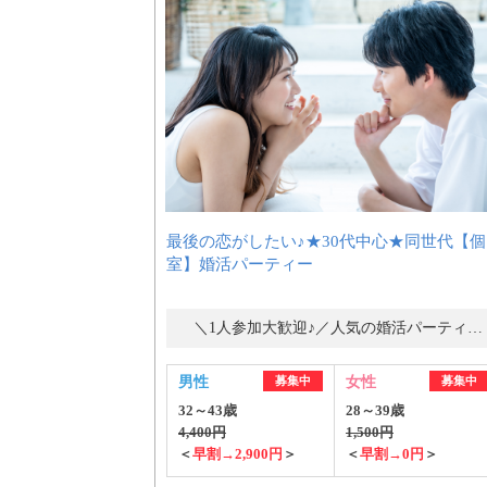
最後の恋がしたい♪★30代中心★同世代【個
室】婚活パーティー
＼1人参加大歓迎♪／人気の婚活パーティー・街コン
男性
募集中
女性
募集中
32～43歳
28～39歳
4,400円
1,500円
＜
早割→2,900円
＞
＜
早割→0円
＞