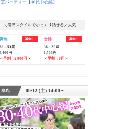
個室パーティー【40代中心編】
＼着席スタイルでゆっくり話せる／人気の婚活パーティー・街コン
男性
募集中
女性
募集中
38～53歳
36～50歳
4,400円
1,500円
＜
早割→2,900円
＞
＜
早割→0円
＞
09/12 (土) 14:00～
烏丸
ご紹介