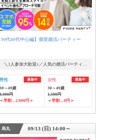
【30代40代中心編】個室婚活パーティー
＼1人参加大歓迎♪／人気の婚活パーティー・街コン
男性
募集中
女性
募集中
30～49歳
30～49歳
4,400円
1,500円
＜
早割→2,900円
＞
＜
早割→0円
＞
09/13 (日) 14:00～
烏丸