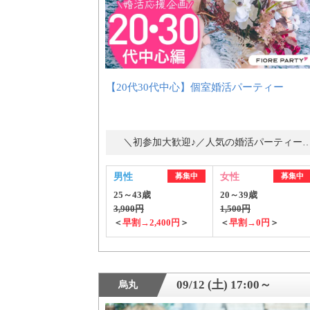
【20代30代中心】個室婚活パーティー
＼初参加大歓迎♪／人気の婚活パーティ
男性
募集中
女性
募集中
25～43歳
20～39歳
3,900円
1,500円
＜
早割→2,400円
＞
＜
早割→0円
＞
09/12 (土) 17:00～
烏丸