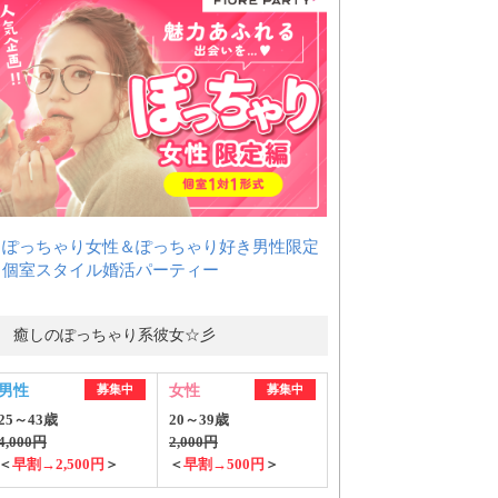
＜ぽっちゃり女性＆ぽっちゃり好き男性限定
＞個室スタイル婚活パーティー
癒しのぽっちゃり系彼女☆彡
男性
募集中
女性
募集中
25～43歳
20～39歳
4,000円
2,000円
＜
早割→2,500円
＞
＜
早割→500円
＞