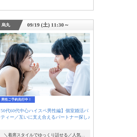
09/19 (土) 11:30～
烏丸
男性ご予約先行中！
【50代60代中心ハイスペ男性編】個室婚活パ
ーティー／互いに支え合えるパートナー探し♪
＼着席スタイルでゆっくり話せる／人気の婚活パーティー・街コン