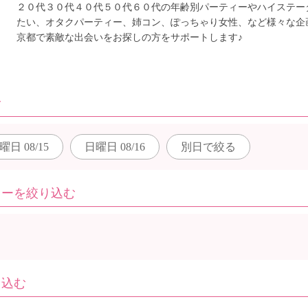
２０代３０代４０代５０代６０代の年齢別パーティーやハイステー
たい、オタクパーティー、姉コン、ぽっちゃり女性、など様々な企
京都で素敵な出会いをお探しの方をサポートします♪
む
曜日
08/15
日曜日
08/16
別日で
絞る
ィーを絞り込む
り込む