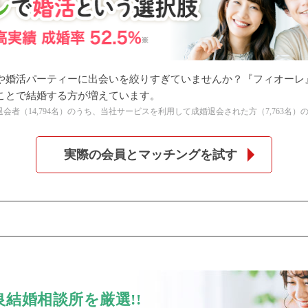
や婚活パーティーに出会いを絞りすぎていませんか？『フィオーレ
個人情報保護のため
ことで結婚する方が増えています。
プライバシーマークを
の全退会者（14,794名）のうち、当社サービスを利用して成婚退会された方（7,763名）
取得しております
実際の会員とマッチングを試す
結婚相談所を厳選!!