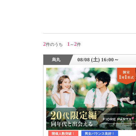
アフターアプローチとは
お問い合わせ
2
1
2
件のうち
～
件
利用規約
08/08 (土) 16:00～
烏丸
launch
個人情報保護方針
launch
子どもの安全基準に関するポリシー
launch
運営会社
開催人数突破！
男女バランス良好！