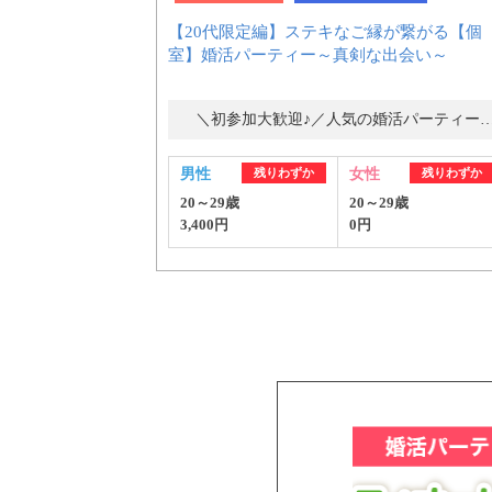
【20代限定編】ステキなご縁が繋がる【個
室】婚活パーティー～真剣な出会い～
＼初参加大歓迎♪／人気の婚活パーティ
男性
残りわずか
女性
残りわずか
20～29歳
20～29歳
3,400円
0円
PR
おすす