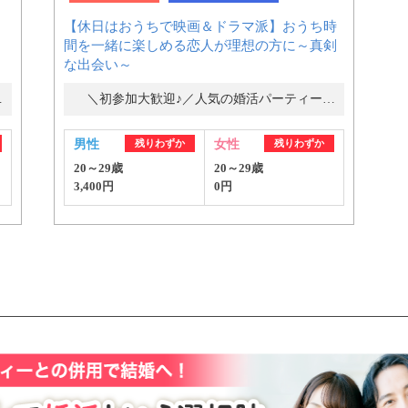
【休日はおうちで映画＆ドラマ派】おうち時
間を一緒に楽しめる恋人が理想の方に～真剣
公式アカウントで最新情報を配信中！
な出会い～
ー・街コン
＼初参加大歓迎♪／人気の婚活パーティー・街コン
男性
残りわずか
女性
残りわずか
20～29歳
20～29歳
3,400円
0円
約1,300店
の中から
めの優良結婚相談所を