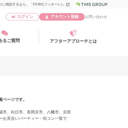
に相談するなら、「FIORE(フィオーレ)」
launch
ログイン
アカウント登録
お問い合わせ
あるご質問
アフターアプローチとは
アカウント登録
覧ページです。
陽市、向日市、長岡京市、八幡市、京田
ーお見合いパーティー・街コン一覧で