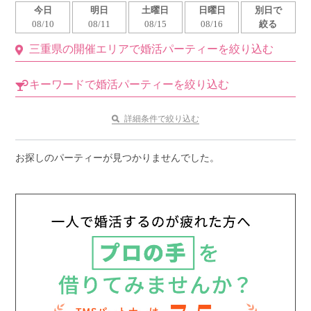
今日
明日
土曜日
日曜日
別日で
利用規約
08/10
08/11
08/15
08/16
絞る
三重県の開催エリアで婚活パーティーを絞り込む
launch
個人情報保護方針
launch
子どもの安全基準に関するポリシー
キーワードで婚活パーティーを絞り込む
launch
運営会社
詳細条件で絞り込む
お探しのパーティーが見つかりませんでした。
公式アカウントで最新情報を配信中！
PR
約1,300店
の中から
おすすめの優良結婚相談所をご紹介