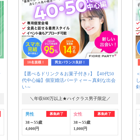
10名規模！
男女バランス良好！
テ
【選べるドリンク＆お菓子付き♪】【40代50
代中心編】個室婚活パーティー～真剣な出会
い～
＼年収600万以上★ハイクラス男子限定／
男性
募集終了
女性
募集終了
38～55歳
38～55歳
4,000円
1,000円