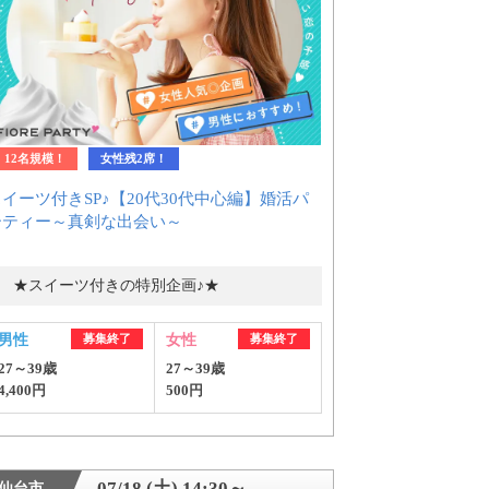
12名規模！
女性残2席！
イーツ付きSP♪【20代30代中心編】婚活パ
ーティー～真剣な出会い～
★スイーツ付きの特別企画♪★
男性
募集終了
女性
募集終了
27～39歳
27～39歳
4,400円
500円
07/18 (土) 14:30～
仙台市