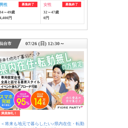
男性
募集終了
女性
募集終了
34～49歳
32～47歳
4,400円
0円
07/26 (日) 12:30～
仙台市
ご紹介
満員御礼！
【＜将来も地元で暮らしたい♪県内在住・転勤