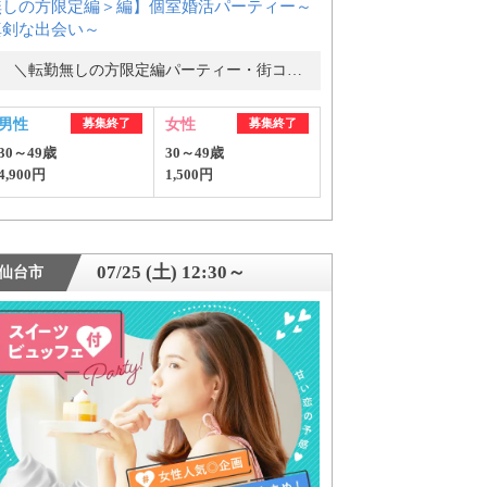
無しの方限定編＞編】個室婚活パーティー～
真剣な出会い～
＼転勤無しの方限定編パーティー・街コン／
男性
募集終了
女性
募集終了
30～49歳
30～49歳
4,900円
1,500円
07/25 (土) 12:30～
仙台市