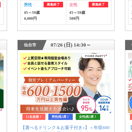
男性
募集終了
女性
募集終了
45～59歳
45～59歳
公式アカウントで最新情報を配信中！
4,400円
500円
07/26 (日) 14:30～
仙台市
約1,300店
の中から
めの優良結婚相談所を
12名規模！
男性残2席！
女性残3席！
【選べるドリンク＆お菓子付き♪】＜年収600