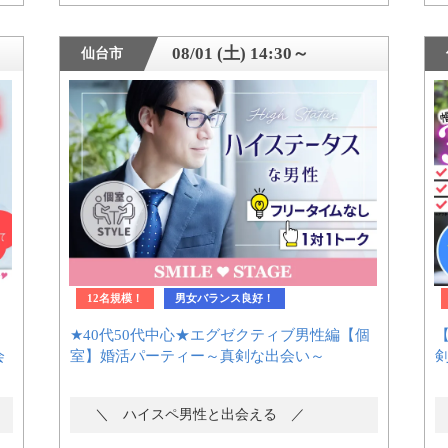
08/01 (土) 14:30～
仙台市
12名規模！
男女バランス良好！
0
★40代50代中心★エグゼクティブ男性編【個
会
室】婚活パーティー～真剣な出会い～
＼ ハイスペ男性と出会える ／