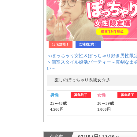
12名規模！
女性残2席！
＜ぽっちゃり女性＆ぽっちゃり好き男性限
＞個室スタイル婚活パーティー～真剣な出
い～
癒しのぽっちゃり系彼女☆彡
男性
募集終了
女性
募集終了
25～43歳
20～39歳
4,500円
1,000円
07/19 (日) 12:30～
仙台市