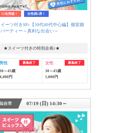
12名突破！
女性残1席！
イーツ付きSP♪【30代40代中心編】個室婚
活パーティー～真剣な出会い～
★スイーツ付きの特別企画♪★
男性
募集終了
女性
募集終了
30～45歳
30～45歳
4,400円
1,000円
07/19 (日) 14:30～
仙台市