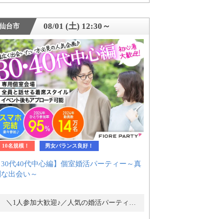
08/01 (土) 12:30～
仙台市
10名規模！
男女バランス良好！
【30代40代中心編】個室婚活パーティー～真
剣な出会い～
＼1人参加大歓迎♪／人気の婚活パーティー・街コン