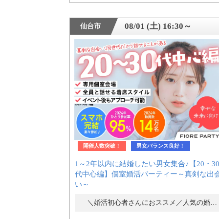
アフターアプローチとは
08/01 (土) 16:30～
仙台市
お問い合わせ
利用規約
launch
個人情報保護方針
開催人数突破！
男女バランス良好！
launch
子どもの安全基準に関するポリシー
1～2年以内に結婚したい男女集合♪【20・3
代中心編】個室婚活パーティー～真剣な出
い～
launch
運営会社
＼婚活初心者さんにおススメ／人気の婚活パーティー・街コン