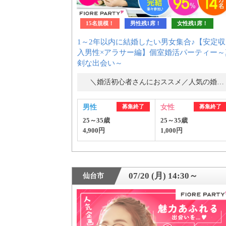
15名規模！
男性残1席！
女性残1席！
1～2年以内に結婚したい男女集合♪【安定収
入男性×アラサー編】個室婚活パーティー～
剣な出会い～
＼婚活初心者さんにおススメ／人気の婚活パーティー・街コン
男性
募集終了
女性
募集終了
25～35歳
25～35歳
4,900円
1,000円
07/20 (月) 14:30～
仙台市