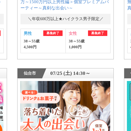
～
万～1500万円以上男性編＞個室プレミアムパ
ーティー～真剣な出会い～
＼年収600万以上★ハイクラス男子限定／
男性
募集終了
女性
募集終了
個人情報保護のため
38～55歳
38～55歳
プライバシーマークを
4,500円
1,000円
取得しております
07/25 (土) 14:30～
仙台市