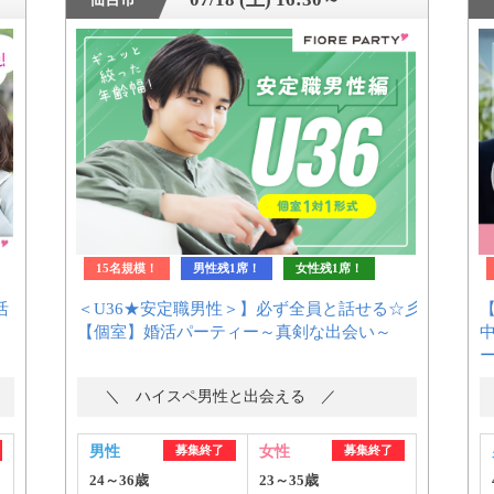
15名規模！
男性残1席！
女性残1席！
活
＜U36★安定職男性＞】必ず全員と話せる☆彡
【個室】婚活パーティー～真剣な出会い～
＼ ハイスペ男性と出会える ／
男性
募集終了
女性
募集終了
24～36歳
23～35歳