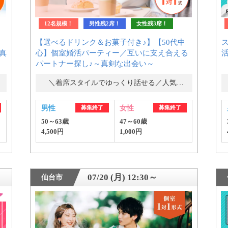
12名規模！
男性残2席！
女性残3席！
【選べるドリンク＆お菓子付き♪】【50代中
ス
真
心】個室婚活パーティー／互いに支え合える
パートナー探し♪～真剣な出会い～
＼着席スタイルでゆっくり話せる／人気の婚活パーティー・街コン
男性
募集終了
女性
募集終了
50～63歳
47～60歳
4,500円
1,000円
07/20 (月) 12:30～
仙台市