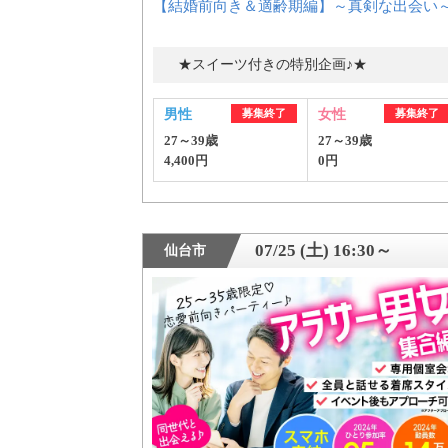
【結婚前向き＆適齢期編】～真剣な出会い
★スイーツ付きの特別企画♪★
男性
募集終了
女性
募集終了
27～39歳
27～39歳
4,400円
0円
07/25 (土) 16:30～
仙台市