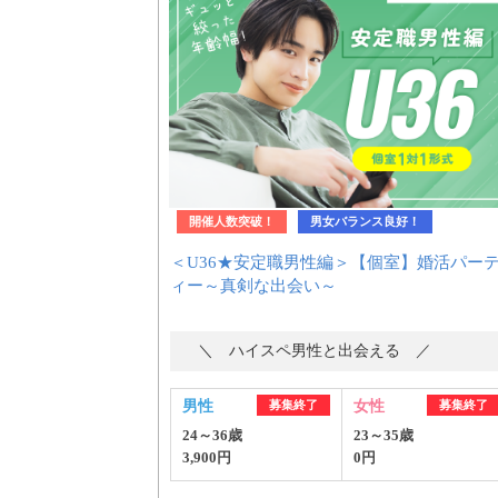
はじめての方へ
今週の婚活パーティー
開催人数突破！
男女バランス良好！
＜U36★安定職男性編＞【個室】婚活パー
婚活パーティーの流れ
ィー～真剣な出会い～
＼ ハイスペ男性と出会える ／
よくあるご質問
男性
募集終了
女性
募集終了
24～36歳
23～35歳
3,900円
0円