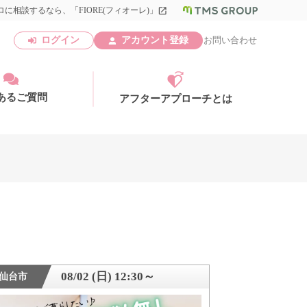
に相談するなら、「FIORE(フィオーレ)」
launch
ログイン
アカウント登録
お問い合わせ
あるご質問
アフターアプローチとは
アカウント登録
08/02 (日) 12:30～
仙台市