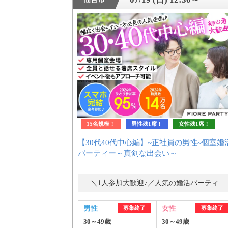
15名規模！
男性残1席！
女性残1席！
【30代40代中心編】~正社員の男性~個室婚
パーティー～真剣な出会い～
＼1人参加大歓迎♪／人気の婚活パーティー・街コン
男性
募集終了
女性
募集終了
30～49歳
30～49歳