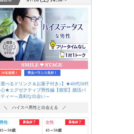
10名規模！
男女バランス良好！
【選べるドリンク＆お菓子付き♪】★40代50代
中心★エグゼクティブ男性編【個室】婚活パ
ーティー～真剣な出会い～
＼ ハイスペ男性と出会える ／
男性
募集終了
女性
募集終了
45～59歳
45～59歳