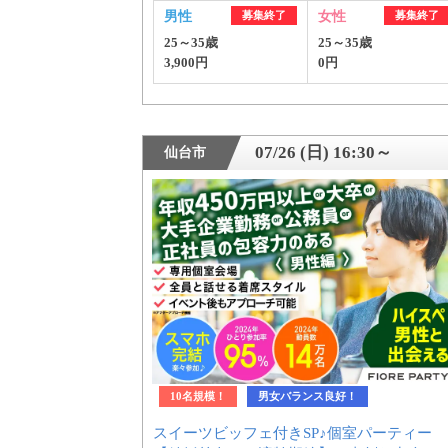
男性
募集終了
女性
募集終了
25～35歳
25～35歳
3,900円
0円
07/26 (日) 16:30～
仙台市
PR
おすす
10名規模！
男女バランス良好！
スイーツビッフェ付きSP♪個室パーティー