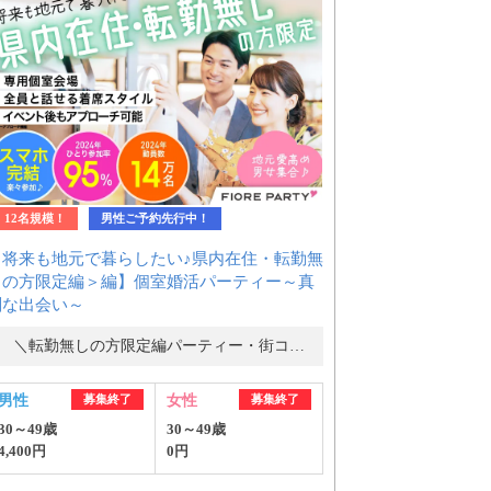
12名規模！
男性ご予約先行中！
＜将来も地元で暮らしたい♪県内在住・転勤無
しの方限定編＞編】個室婚活パーティー～真
剣な出会い～
＼転勤無しの方限定編パーティー・街コン／
男性
募集終了
女性
募集終了
30～49歳
30～49歳
4,400円
0円