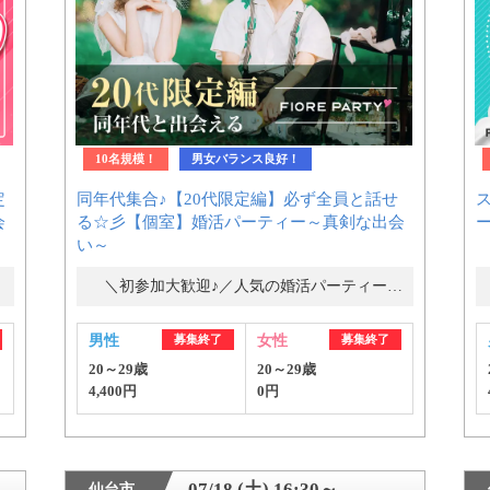
10名規模！
男女バランス良好！
定
同年代集合♪【20代限定編】必ず全員と話せ
ス
会
る☆彡【個室】婚活パーティー～真剣な出会
い～
＼初参加大歓迎♪／人気の婚活パーティー・街コン
男性
募集終了
女性
募集終了
20～29歳
20～29歳
4,400円
0円
07/18 (土) 16:30～
仙台市