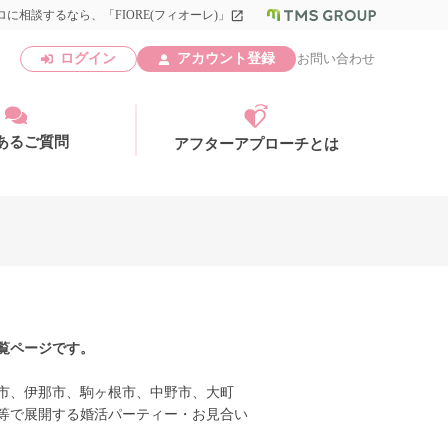
に相談するなら、「FIORE(フィオーレ)」
launch
ログイン
アカウント登録
お問い合わせ
あるご質問
アフターアプローチとは
アカウント登録
覧ページです。
市、伊那市、駒ヶ根市、中野市、大町
等で展開する婚活パーティー・お見合い