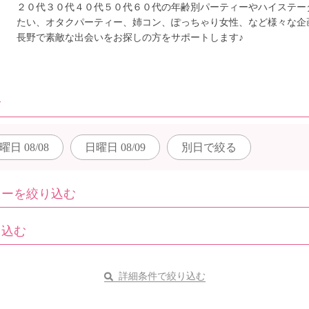
２０代３０代４０代５０代６０代の年齢別パーティーやハイステー
たい、オタクパーティー、姉コン、ぽっちゃり女性、など様々な企
長野で素敵な出会いをお探しの方をサポートします♪
む
曜日
08/08
日曜日
08/09
別日で
絞る
ィーを絞り込む
り込む
詳細条件で絞り込む