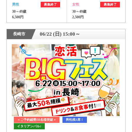
男性
女性
募集終了
募集終了
30～49歳
30～49歳
6,500円
2,500円
06/22 (日) 15:00～
長崎市
＜ご予約総勢38名様突破＞
男性残1席！
イタリアンバル♪