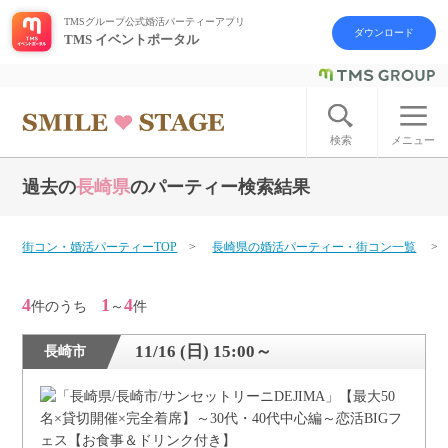
TMSグループ公式婚活パーティーアプリ
ダウンロード
TMS イベントポータル
ログイン
アカウント登録
検索
メニュー
過去の
長崎県
のパーティー検索結果
はじめての方へ
今週の婚活パーティー
街コン・婚活パーティーTOP
長崎県の婚活パーティー・街コン一覧
婚活パーティーの流れ
4
1
4
件のうち
～
件
よくあるご質問
11/16 (日) 15:00～
長崎市
アフターアプローチとは
お問い合わせ