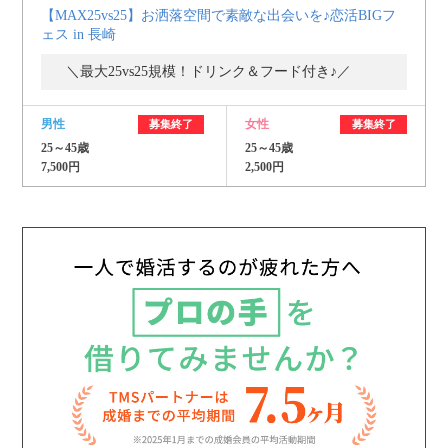
【MAX25vs25】お洒落空間で素敵な出会いを♪恋活BIGフ
ェス in 長崎
＼最大25vs25規模！ドリンク＆フード付き♪／
男性
女性
募集終了
募集終了
25～45歳
25～45歳
7,500円
2,500円