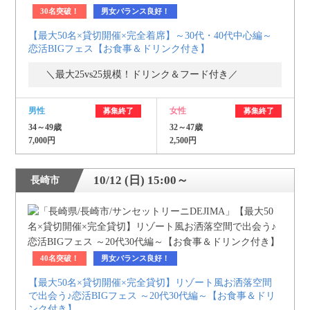
30名突破！
男女バランス良好！
利用規約
【最大50名×貸切開催×完全着席】～30代・40代中心編～
恋活BIGフェス【お食事＆ドリンク付き】
launch
個人情報保護方針
＼最大25vs25規模！ドリンク＆フード付き／
launch
子どもの安全基準に関するポリシー
launch
運営会社
男性
女性
募集終了
募集終了
34～49歳
32～47歳
7,000円
2,500円
公式アカウントで最新情報を配信中！
10/12 (日) 15:00～
長崎市
PR
約1,300店
の中から
40名突破！
男女バランス良好！
おすすめの優良結婚相談所をご紹介
【最大50名×貸切開催×完全貸切】リゾート風お洒落空間
で出会う♪恋活BIGフェス ～20代30代編～【お食事＆ドリ
ンク付き】