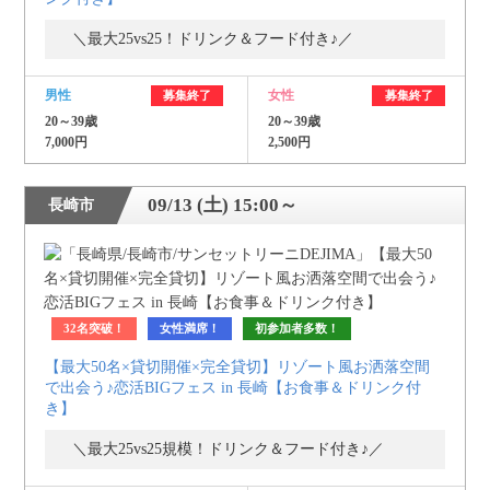
＼最大25vs25！ドリンク＆フード付き♪／
個人情報保護のため
プライバシーマークを
取得しております
男性
女性
募集終了
募集終了
20～39歳
20～39歳
7,000円
2,500円
09/13 (土) 15:00～
長崎市
32名突破！
女性満席！
初参加者多数！
【最大50名×貸切開催×完全貸切】リゾート風お洒落空間
で出会う♪恋活BIGフェス in 長崎【お食事＆ドリンク付
き】
＼最大25vs25規模！ドリンク＆フード付き♪／