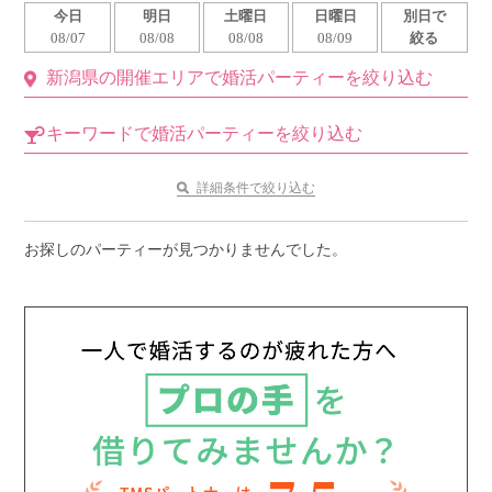
今日
明日
土曜日
日曜日
別日で
利用規約
08/07
08/08
08/08
08/09
絞る
新潟県の開催エリアで婚活パーティーを絞り込む
launch
個人情報保護方針
launch
子どもの安全基準に関するポリシー
キーワードで婚活パーティーを絞り込む
launch
運営会社
詳細条件で絞り込む
お探しのパーティーが見つかりませんでした。
公式アカウントで最新情報を配信中！
PR
約1,300店
の中から
おすすめの優良結婚相談所をご紹介