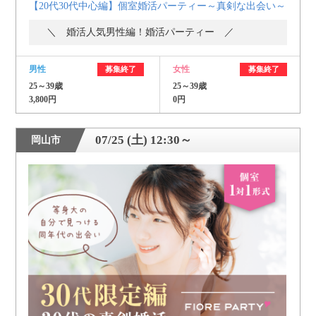
【20代30代中心編】個室婚活パーティー～真剣な出会い～
＼ 婚活人気男性編！婚活パーティー ／
男性
女性
募集終了
募集終了
25～39歳
25～39歳
3,800円
0円
07/25 (土) 12:30～
岡山市