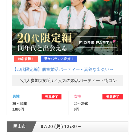
10名規模！
男女バランス良好！
【20代限定編】個室婚活パーティー～真剣な出会い～
＼1人参加大歓迎♪／人気の婚活パーティー・街コン
男性
女性
募集終了
募集終了
20～29歳
20～29歳
3,800円
0円
07/20 (月) 12:30～
岡山市