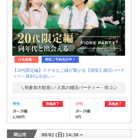
利用規約
launch
個人情報保護方針
launch
子どもの安全基準に関するポリシー
launch
運営会社
10名規模！
男性ご予約先行中！
【20代限定編】ステキなご縁が繋がる【個室】婚活パーテ
公式アカウントで最新情報を配信中！
ィー～真剣な出会い～
＼初参加大歓迎♪／人気の婚活パーティー・街コン
男性
女性
募集終了
募集終了
PR
20～29歳
20～29歳
約1,300店
の中から
4,300円
0円
おすすめの優良結婚相談所をご紹介
08/02 (日) 14:30～
岡山市