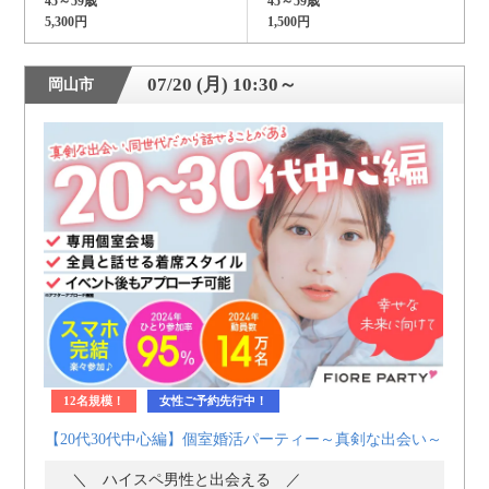
45～59歳
45～59歳
5,300円
1,500円
07/20 (月) 10:30～
岡山市
12名規模！
女性ご予約先行中！
【20代30代中心編】個室婚活パーティー～真剣な出会い～
＼ ハイスペ男性と出会える ／