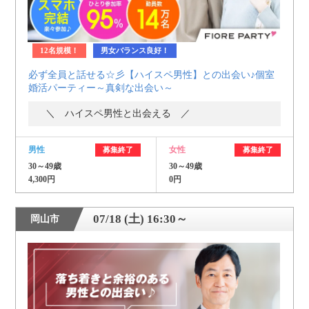
12名規模！
男女バランス良好！
必ず全員と話せる☆彡【ハイスペ男性】との出会い♪個室
婚活パーティー～真剣な出会い～
＼ ハイスペ男性と出会える ／
男性
女性
募集終了
募集終了
30～49歳
30～49歳
4,300円
0円
07/18 (土) 16:30～
岡山市