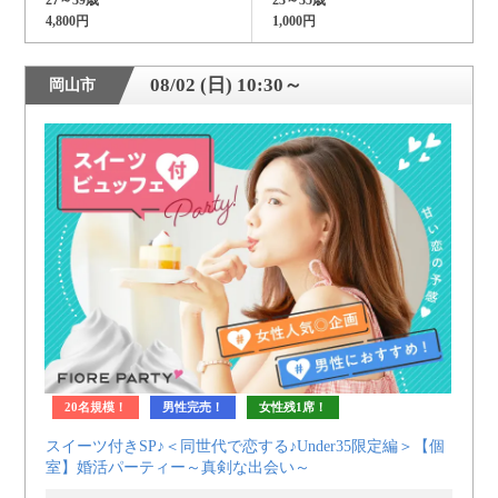
4,800円
1,000円
08/02 (日) 10:30～
岡山市
20名規模！
男性完売！
女性残1席！
スイーツ付きSP♪＜同世代で恋する♪Under35限定編＞【個
室】婚活パーティー～真剣な出会い～