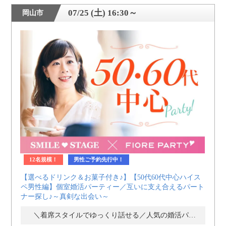
07/25 (土) 16:30～
岡山市
12名規模！
男性ご予約先行中！
【選べるドリンク＆お菓子付き♪】【50代60代中心ハイス
ペ男性編】個室婚活パーティー／互いに支え合えるパート
ナー探し♪～真剣な出会い～
＼着席スタイルでゆっくり話せる／人気の婚活パーティー・街コン