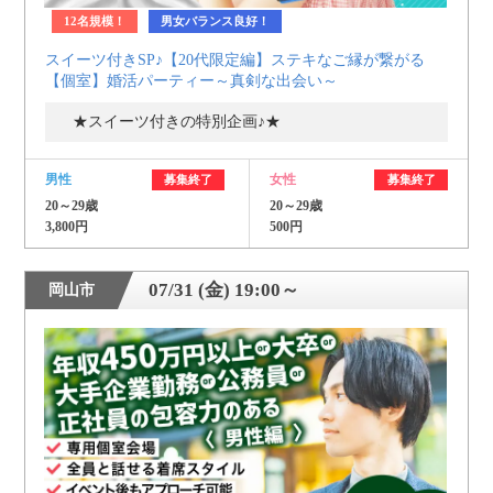
12名規模！
男女バランス良好！
スイーツ付きSP♪【20代限定編】ステキなご縁が繋がる
【個室】婚活パーティー～真剣な出会い～
★スイーツ付きの特別企画♪★
男性
女性
募集終了
募集終了
20～29歳
20～29歳
3,800円
500円
07/31 (金) 19:00～
岡山市