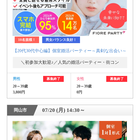
10名規模！
男女バランス良好！
【20代30代中心編】個室婚活パーティー～真剣な出会い～
＼初参加大歓迎♪／人気の婚活パーティー・街コン
男性
女性
募集終了
募集終了
20～39歳
20～39歳
3,800円
0円
07/20 (月) 14:30～
岡山市