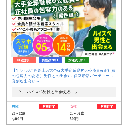
18名規模！
男性残2席！
女性残3席！
【年収450万円以上or大卒or大手企業勤務or公務員or正社員
の包容力のある】男性との出会い♪個室婚活パーティー～
真剣な出会い～
＼ ハイスペ男性と出会える ／
男性
女性
募集終了
募集終了
23～32歳
23～32歳
4,800円
500円