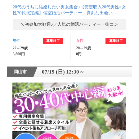
20代のうちに結婚したい男女集合♪【安定収入20代男性×女
性20代限定編】個室婚活パーティー～真剣な出会い～
＼初参加大歓迎♪／人気の婚活パーティー・街コン
男性
女性
募集終了
募集終了
22～29歳
20～29歳
3,800円
0円
07/19 (日) 12:30～
岡山市