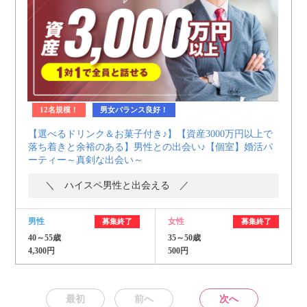
12名規模！
男女バランス良好！
【選べるドリンク＆お菓子付き♪】【資産3000万円以上で
落ち着きと余裕のある】男性との出会い♪【個室】婚活パ
ーティー～真剣な出会い～
＼ ハイスペ男性と出会える ／
男性
女性
募集終了
募集終了
40～55歳
35～50歳
4,300円
500円
最初
前へ
次へ