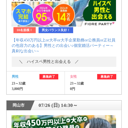
10名規模！
男女バランス良好！
【年収450万円以上or大卒or大手企業勤務or公務員or正社員
の包容力のある】男性との出会い♪個室婚活パーティー～
真剣な出会い～
＼ ハイスペ男性と出会える ／
男性
女性
募集終了
募集終了
23～32歳
23～32歳
3,800円
0円
07/26 (日) 14:30～
岡山市