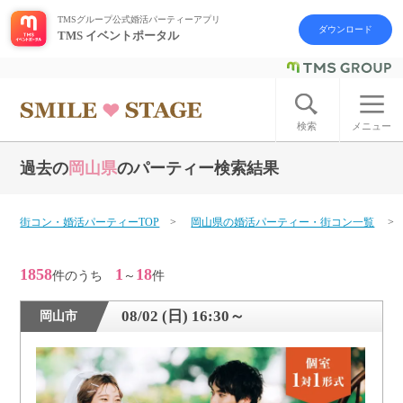
TMSグループ公式婚活パーティーアプリ
ダウンロード
TMS イベントポータル
ログイン
アカウント登録
検索
メニュー
過去の
岡山県
のパーティー検索結果
はじめての方へ
今週の婚活パーティー
街コン・婚活パーティーTOP
岡山県の婚活パーティー・街コン一覧
婚活パーティーの流れ
1858
1
18
件のうち
～
件
よくあるご質問
08/02 (日) 16:30～
岡山市
アフターアプローチとは
お問い合わせ