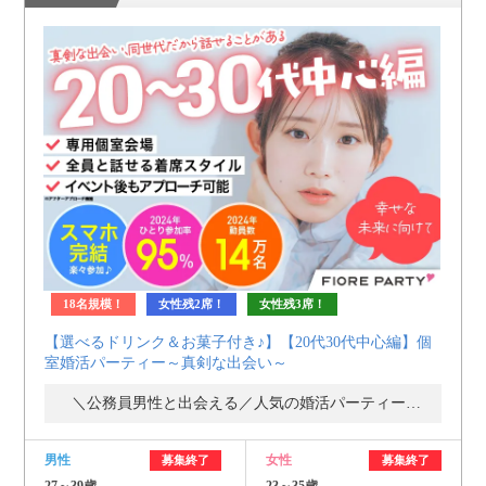
個人情報保護のため
プライバシーマークを
取得しております
18名規模！
女性残2席！
女性残3席！
【選べるドリンク＆お菓子付き♪】【20代30代中心編】個
室婚活パーティー～真剣な出会い～
＼公務員男性と出会える／人気の婚活パーティー・街コン
男性
女性
募集終了
募集終了
27～39歳
23～35歳