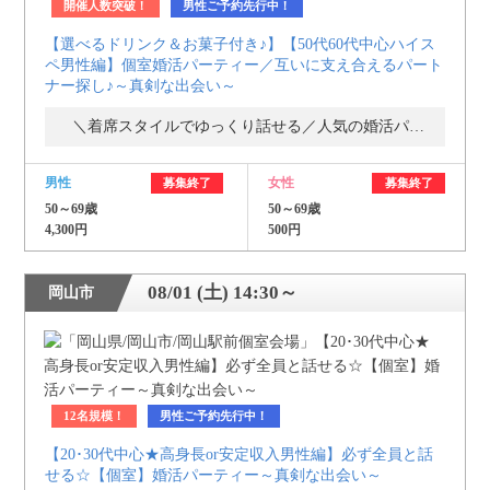
開催人数突破！
男性ご予約先行中！
【選べるドリンク＆お菓子付き♪】【50代60代中心ハイス
ペ男性編】個室婚活パーティー／互いに支え合えるパート
ナー探し♪～真剣な出会い～
＼着席スタイルでゆっくり話せる／人気の婚活パーティー・街コン
男性
女性
募集終了
募集終了
50～69歳
50～69歳
4,300円
500円
08/01 (土) 14:30～
岡山市
12名規模！
男性ご予約先行中！
【20･30代中心★高身長or安定収入男性編】必ず全員と話
せる☆【個室】婚活パーティー～真剣な出会い～