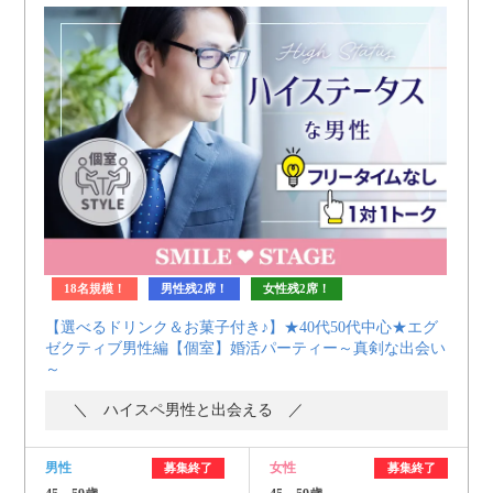
18名規模！
男性残2席！
女性残2席！
【選べるドリンク＆お菓子付き♪】★40代50代中心★エグ
ゼクティブ男性編【個室】婚活パーティー～真剣な出会い
～
＼ ハイスペ男性と出会える ／
男性
女性
募集終了
募集終了