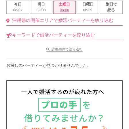
今日
明日
土曜日
日曜日
別日で
利用規約
08/07
08/08
08/08
08/09
絞る
沖縄県の開催エリアで婚活パーティーを絞り込む
launch
個人情報保護方針
launch
子どもの安全基準に関するポリシー
キーワードで婚活パーティーを絞り込む
launch
運営会社
詳細条件で絞り込む
お探しのパーティーが見つかりませんでした。
公式アカウントで最新情報を配信中！
PR
約1,300店
の中から
おすすめの優良結婚相談所をご紹介