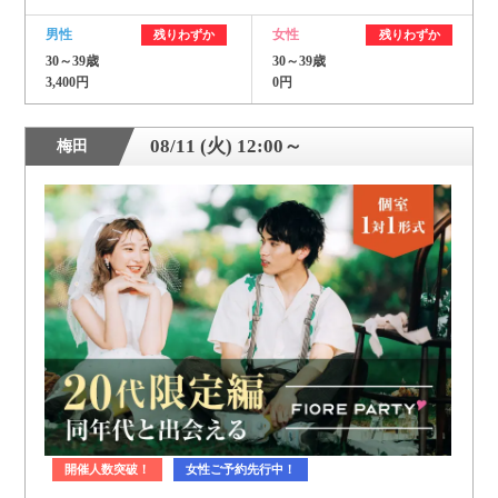
男性
女性
残りわずか
残りわずか
30～39歳
30～39歳
3,400円
0円
08/11 (火) 12:00～
梅田
開催人数突破！
女性ご予約先行中！