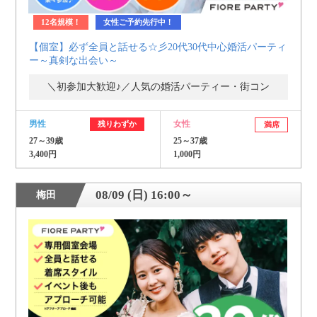
12名規模！
女性ご予約先行中！
【個室】必ず全員と話せる☆彡20代30代中心婚活パーティ
ー～真剣な出会い～
＼初参加大歓迎♪／人気の婚活パーティー・街コン
男性
女性
残りわずか
満席
27～39歳
25～37歳
3,400円
1,000円
08/09 (日) 16:00～
梅田