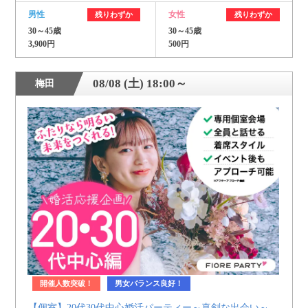
男性
女性
残りわずか
残りわずか
30～45歳
30～45歳
3,900円
500円
08/08 (土) 18:00～
梅田
開催人数突破！
男女バランス良好！
【個室】20代30代中心婚活パーティー～真剣な出会い～