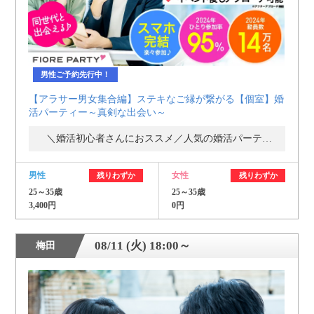
男性ご予約先行中！
【アラサー男女集合編】ステキなご縁が繋がる【個室】婚
活パーティー～真剣な出会い～
＼婚活初心者さんにおススメ／人気の婚活パーティー・街コン
男性
女性
残りわずか
残りわずか
25～35歳
25～35歳
3,400円
0円
08/11 (火) 18:00～
梅田