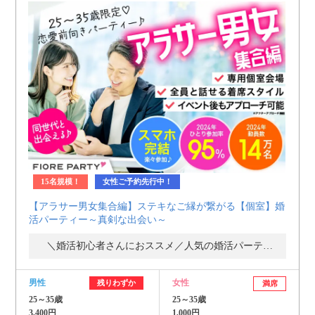
15名規模！
女性ご予約先行中！
【アラサー男女集合編】ステキなご縁が繋がる【個室】婚
活パーティー～真剣な出会い～
＼婚活初心者さんにおススメ／人気の婚活パーティー・街コン
男性
女性
残りわずか
満席
25～35歳
25～35歳
3,400円
1,000円