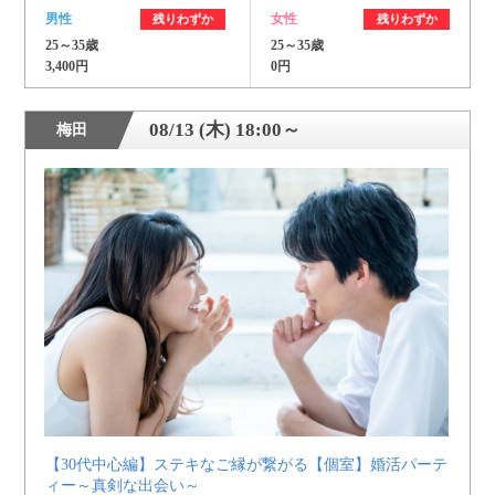
男性
女性
残りわずか
残りわずか
25～35歳
25～35歳
3,400円
0円
08/13 (木) 18:00～
梅田
【30代中心編】ステキなご縁が繋がる【個室】婚活パーテ
ィー～真剣な出会い～