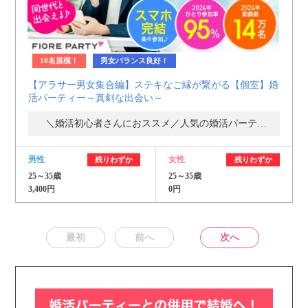
10名規模！
男女バランス良好！
【アラサー男女集合編】ステキなご縁が繋がる【個室】婚
活パーティー～真剣な出会い～
＼婚活初心者さんにおススメ／人気の婚活パーティー・街コン
男性
女性
残りわずか
残りわずか
25～35歳
25～35歳
3,400円
0円
最初
前へ
次へ