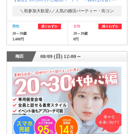
＼初参加大歓迎♪／人気の婚活パーティー・街コン
男性
女性
残りわずか
残りわずか
20～39歳
20～39歳
3,400円
0円
08/09 (日) 12:00～
梅田