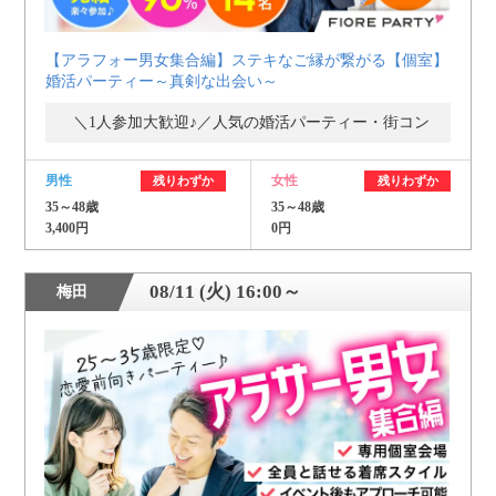
【アラフォー男女集合編】ステキなご縁が繋がる【個室】
婚活パーティー～真剣な出会い～
＼1人参加大歓迎♪／人気の婚活パーティー・街コン
男性
女性
残りわずか
残りわずか
35～48歳
35～48歳
3,400円
0円
08/11 (火) 16:00～
梅田