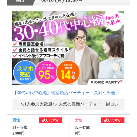
08/10 (月) 19:00～
梅田
【30代40代中心編】個室婚活パーティー～真剣な出会い～
＼1人参加大歓迎♪／人気の婚活パーティー・街コン
男性
女性
残りわずか
残りわずか
34～49歳
32～47歳
2,900円
0円