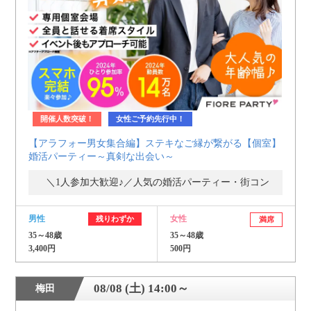
個人情報保護のため
プライバシーマークを
取得しております
開催人数突破！
女性ご予約先行中！
【アラフォー男女集合編】ステキなご縁が繋がる【個室】
婚活パーティー～真剣な出会い～
＼1人参加大歓迎♪／人気の婚活パーティー・街コン
男性
女性
残りわずか
満席
35～48歳
35～48歳
3,400円
500円
08/08 (土) 14:00～
梅田