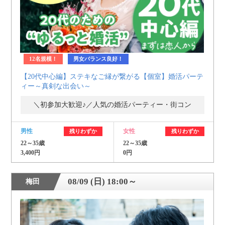
12名規模！
男女バランス良好！
【20代中心編】ステキなご縁が繋がる【個室】婚活パーテ
ィー～真剣な出会い～
＼初参加大歓迎♪／人気の婚活パーティー・街コン
男性
女性
残りわずか
残りわずか
22～35歳
22～35歳
3,400円
0円
08/09 (日) 18:00～
梅田