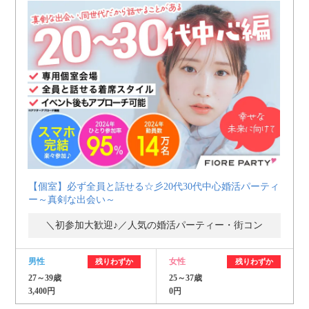
【個室】必ず全員と話せる☆彡20代30代中心婚活パーティ
ー～真剣な出会い～
＼初参加大歓迎♪／人気の婚活パーティー・街コン
男性
女性
残りわずか
残りわずか
27～39歳
25～37歳
3,400円
0円