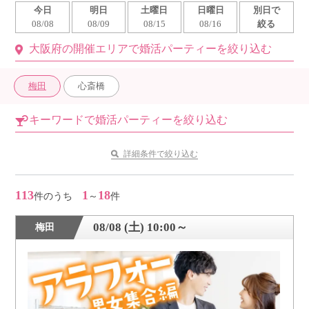
今日
明日
土曜日
日曜日
別日で
利用規約
08/08
08/09
08/15
08/16
絞る
大阪府の開催エリアで婚活パーティーを絞り込む
launch
個人情報保護方針
launch
子どもの安全基準に関するポリシー
梅田
心斎橋
launch
運営会社
キーワードで婚活パーティーを絞り込む
詳細条件で絞り込む
公式アカウントで最新情報を配信中！
113
1
18
件のうち
～
件
08/08 (土) 10:00～
梅田
PR
約1,300店
の中から
おすすめの優良結婚相談所をご紹介