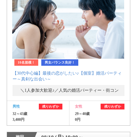
10名規模！
男女バランス良好！
【30代中心編】最後の恋がしたい♪【個室】婚活パーティ
ー～真剣な出会い～
＼1人参加大歓迎♪／人気の婚活パーティー・街コン
男性
女性
残りわずか
残りわずか
32～43歳
29～40歳
3,400円
0円