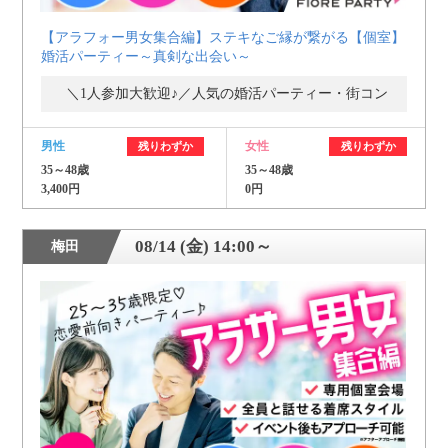
【アラフォー男女集合編】ステキなご縁が繋がる【個室】
婚活パーティー～真剣な出会い～
＼1人参加大歓迎♪／人気の婚活パーティー・街コン
男性
女性
残りわずか
残りわずか
35～48歳
35～48歳
3,400円
0円
08/14 (金) 14:00～
梅田