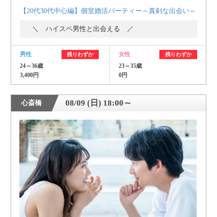
【20代30代中心編】個室婚活パーティー～真剣な出会い～
＼ ハイスペ男性と出会える ／
男性
女性
残りわずか
残りわずか
24～36歳
23～35歳
3,400円
0円
08/09 (日) 18:00～
心斎橋