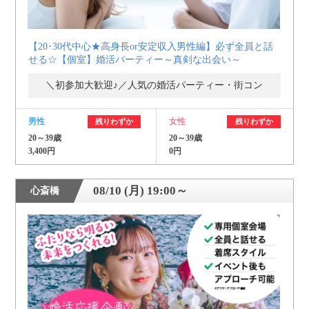
【20･30代中心★高身長or安定収入男性編】必ず全員と話
せる☆【個室】婚活パーティー～真剣な出会い～
＼初参加大歓迎♪／人気の婚活パーティー・街コン
男性
女性
残りわずか
残りわずか
20～39歳
20～39歳
3,400円
0円
08/10 (月) 19:00～
心斎橋