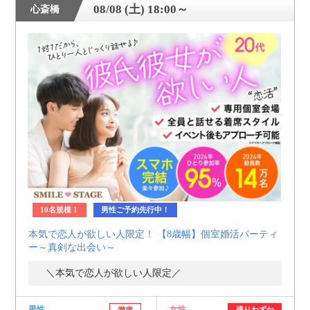
08/08 (土) 18:00～
心斎橋
10名規模！
男性ご予約先行中！
本気で恋人が欲しい人限定！ 【8歳幅】個室婚活パーティ
ー～真剣な出会い～
＼本気で恋人が欲しい人限定／
男性
女性
残りわずか