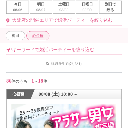
今日
明日
土曜日
日曜日
別日で
利用規約
08/06
08/07
08/08
08/09
絞る
大阪府の開催エリアで婚活パーティーを絞り込む
launch
個人情報保護方針
launch
子どもの安全基準に関するポリシー
梅田
心斎橋
launch
運営会社
キーワードで婚活パーティーを絞り込む
詳細条件で絞り込む
公式アカウントで最新情報を配信中！
86
1
18
件のうち
～
件
08/08 (土) 10:00～
心斎橋
PR
約1,300店
の中から
おすすめの優良結婚相談所をご紹介