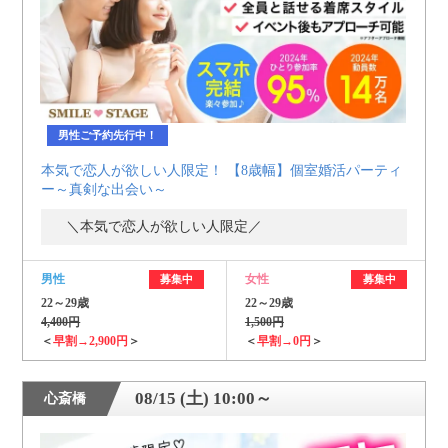
男性ご予約先行中！
本気で恋人が欲しい人限定！ 【8歳幅】個室婚活パーティ
ー～真剣な出会い～
＼本気で恋人が欲しい人限定／
男性
女性
募集中
募集中
22～29歳
22～29歳
4,400円
1,500円
＜
早割→2,900円
＞
＜
早割→0円
＞
08/15 (土) 10:00～
心斎橋