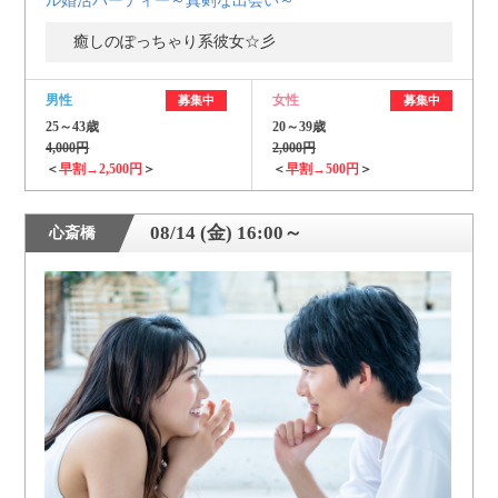
ル婚活パーティー～真剣な出会い～
癒しのぽっちゃり系彼女☆彡
男性
女性
募集中
募集中
25～43歳
20～39歳
4,000円
2,000円
＜
早割→2,500円
＞
＜
早割→500円
＞
08/14 (金) 16:00～
心斎橋