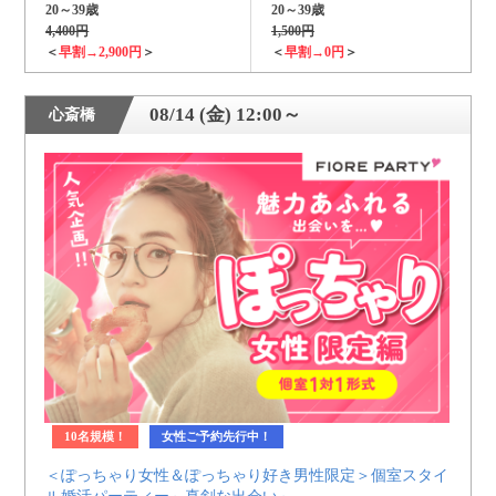
20～39歳
20～39歳
4,400円
1,500円
＜
早割→2,900円
＞
＜
早割→0円
＞
08/14 (金) 12:00～
心斎橋
10名規模！
女性ご予約先行中！
＜ぽっちゃり女性＆ぽっちゃり好き男性限定＞個室スタイ