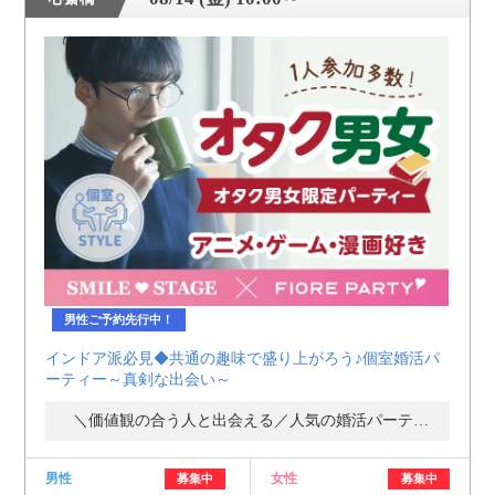
男性ご予約先行中！
インドア派必見◆共通の趣味で盛り上がろう♪個室婚活パ
ーティー～真剣な出会い～
＼価値観の合う人と出会える／人気の婚活パーティー・街コン
男性
女性
募集中
募集中