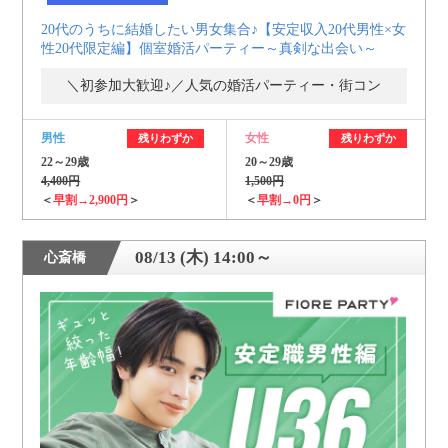
20代のうちに結婚したい男女集合♪【安定収入20代男性×女
性20代限定編】個室婚活パーティー～真剣な出会い～
＼初参加大歓迎♪／人気の婚活パーティー・街コン
男性
女性
残りわずか
残りわずか
22～29歳
20～29歳
4,400円
1,500円
＜
早割→2,900円
＞
＜
早割→0円
＞
08/13 (木) 14:00～
心斎橋