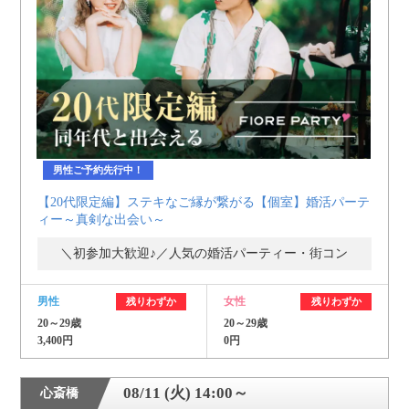
男性ご予約先行中！
【20代限定編】ステキなご縁が繋がる【個室】婚活パーテ
ィー～真剣な出会い～
＼初参加大歓迎♪／人気の婚活パーティー・街コン
男性
女性
残りわずか
残りわずか
20～29歳
20～29歳
3,400円
0円
08/11 (火) 14:00～
心斎橋