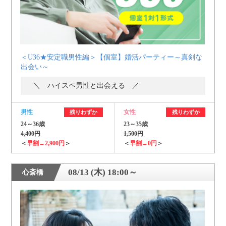
＜U36★安定職男性編＞【個室】婚活パーティー～真剣な
出会い～
＼ ハイスペ男性と出会える ／
男性
女性
残りわずか
残りわずか
24～36歳
23～35歳
4,400円
1,500円
＜
早割→2,900円
＞
＜
早割→0円
＞
08/13 (木) 18:00～
心斎橋