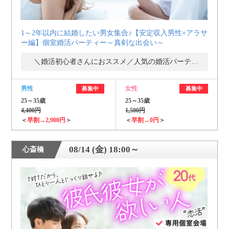
1～2年以内に結婚したい男女集合♪【安定収入男性×アラサ
ー編】個室婚活パーティー～真剣な出会い～
＼婚活初心者さんにおススメ／人気の婚活パーティー・街コン
男性
女性
募集中
募集中
25～35歳
25～35歳
4,400円
1,500円
＜
早割→2,900円
＞
＜
早割→0円
＞
08/14 (金) 18:00～
心斎橋