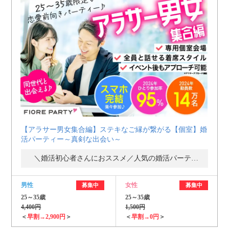
【アラサー男女集合編】ステキなご縁が繋がる【個室】婚
活パーティー～真剣な出会い～
＼婚活初心者さんにおススメ／人気の婚活パーティー・街コン
男性
女性
募集中
募集中
25～35歳
25～35歳
4,400円
1,500円
＜
早割→2,900円
＞
＜
早割→0円
＞