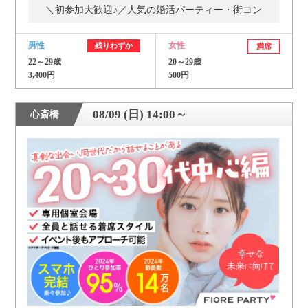
＼初参加大歓迎♪／人気の婚活パーティー・街コン
男性
女性
残りわずか
満席
22～29歳
20～29歳
3,400円
500円
08/09 (日) 14:00～
心斎橋