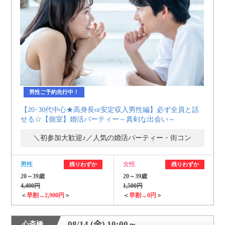
男性ご予約先行中！
【20･30代中心★高身長or安定収入男性編】必ず全員と話
せる☆【個室】婚活パーティー～真剣な出会い～
＼初参加大歓迎♪／人気の婚活パーティー・街コン
男性
女性
残りわずか
残りわずか
20～39歳
20～39歳
4,400円
1,500円
＜
早割→2,900円
＞
＜
早割→0円
＞
08/14 (金) 10:00～
心斎橋