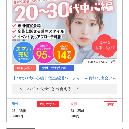
10名規模！
女性ご予約先行中！
【20代30代中心編】個室婚活パーティー～真剣な出会い～
＼ ハイスペ男性と出会える ／
男性
女性
残りわずか
満席
23～35歳
23～35歳
3,400円
500円