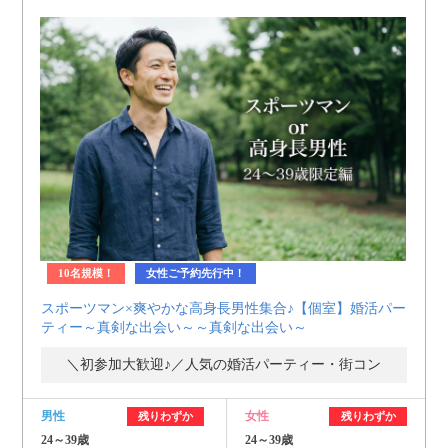
10名規模！
女性ご予約先行中！
スポーツマン×爽やかな高身長男性集合♪【個室】婚活パー
ティー～真剣な出会い～～真剣な出会い～
＼初参加大歓迎♪／人気の婚活パーティー・街コン
男性
女性
残りわずか
残りわずか
24～39歳
24～39歳