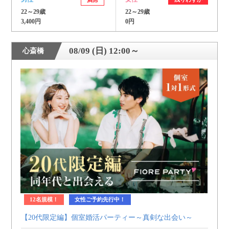
満席
22～29歳
22～29歳
3,400円
0円
08/09 (日) 12:00～
心斎橋
12名規模！
女性ご予約先行中！
【20代限定編】個室婚活パーティー～真剣な出会い～