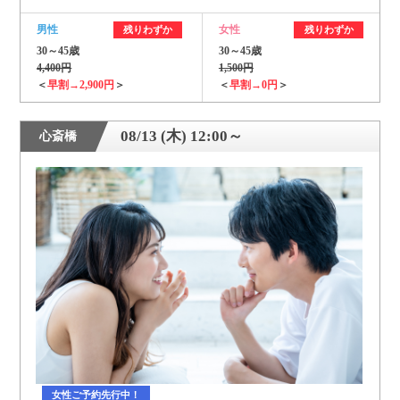
男性
女性
残りわずか
残りわずか
30～45歳
30～45歳
4,400円
1,500円
＜
早割→2,900円
＞
＜
早割→0円
＞
08/13 (木) 12:00～
心斎橋
女性ご予約先行中！