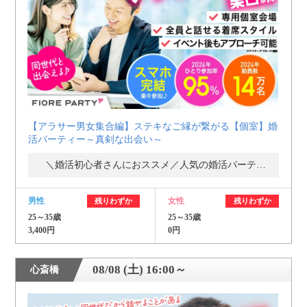
個人情報保護のため
プライバシーマークを
取得しております
【アラサー男女集合編】ステキなご縁が繋がる【個室】婚
活パーティー～真剣な出会い～
＼婚活初心者さんにおススメ／人気の婚活パーティー・街コン
男性
女性
残りわずか
残りわずか
25～35歳
25～35歳
3,400円
0円
08/08 (土) 16:00～
心斎橋