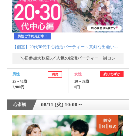
男性ご予約先行中！
【個室】20代30代中心婚活パーティー～真剣な出会い～
＼初参加大歓迎♪／人気の婚活パーティー・街コン
男性
女性
残りわずか
満席
25～43歳
20～39歳
2,900円
0円
08/11 (火) 10:00～
心斎橋