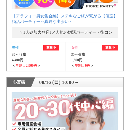
【アラフォー男女集合編】ステキなご縁が繋がる【個室】
婚活パーティー～真剣な出会い～
＼1人参加大歓迎♪／人気の婚活パーティー・街コン
男性
女性
募集中
募集中
35～48歳
35～48歳
4,400円
1,500円
＜
早割→2,900円
＞
＜
早割→0円
＞
08/16 (日) 10:00～
心斎橋