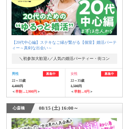
【20代中心編】ステキなご縁が繋がる【個室】婚活パーテ
ィー～真剣な出会い～
＼初参加大歓迎♪／人気の婚活パーティー・街コン
男性
女性
募集中
募集中
22～35歳
22～35歳
4,400円
1,500円
＜
早割→2,900円
＞
＜
早割→0円
＞
08/15 (土) 16:00～
心斎橋