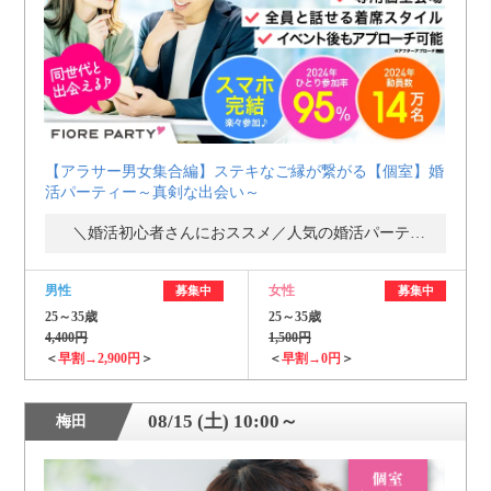
【アラサー男女集合編】ステキなご縁が繋がる【個室】婚
活パーティー～真剣な出会い～
＼婚活初心者さんにおススメ／人気の婚活パーティー・街コン
男性
女性
募集中
募集中
25～35歳
25～35歳
4,400円
1,500円
＜
早割→2,900円
＞
＜
早割→0円
＞
08/15 (土) 10:00～
梅田