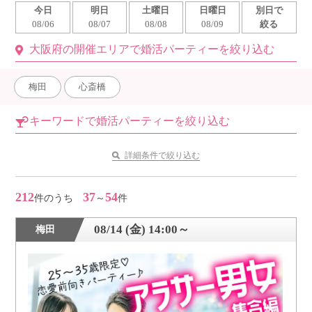
今日
明日
土曜日
日曜日
別日で
利用規約
08/06
08/07
08/08
08/09
絞る
大阪府の開催エリアで婚活パーティーを絞り込む
launch
個人情報保護方針
launch
子どもの安全基準に関するポリシー
梅田
心斎橋
launch
運営会社
キーワードで婚活パーティーを絞り込む
詳細条件で絞り込む
公式アカウントで最新情報を配信中！
212
37
54
件のうち
～
件
08/14 (金) 14:00～
梅田
PR
約1,300店
の中から
おすすめの優良結婚相談所をご紹介