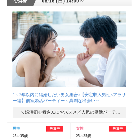
08/16 (日) 14:00～
心斎橋
1～2年以内に結婚したい男女集合♪【安定収入男性×アラサ
ー編】個室婚活パーティー～真剣な出会い～
＼婚活初心者さんにおススメ／人気の婚活パーティー・街コン
男性
女性
募集中
募集中
25～35歳
25～35歳