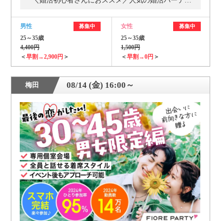
＼婚活初心者さんにおススメ／人気の婚活パーティー・街コン
男性
女性
募集中
募集中
25～35歳
25～35歳
4,400円
1,500円
＜
早割→2,900円
＞
＜
早割→0円
＞
08/14 (金) 16:00～
梅田