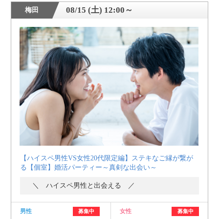
08/15 (土) 12:00～
梅田
【ハイスペ男性VS女性20代限定編】ステキなご縁が繋が
る【個室】婚活パーティー～真剣な出会い～
＼ ハイスペ男性と出会える ／
男性
女性
募集中
募集中