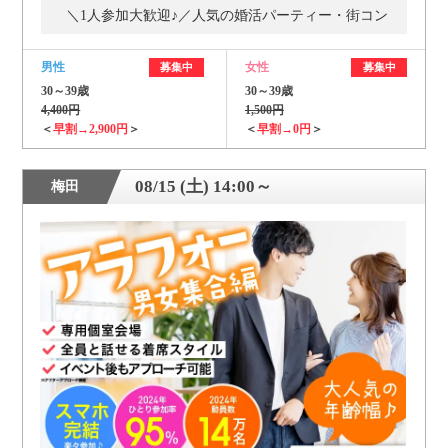
＼1人参加大歓迎♪／人気の婚活パーティー・街コン
男性
女性
募集中
募集中
30～39歳
30～39歳
4,400円
1,500円
＜
早割→2,900円
＞
＜
早割→0円
＞
08/15 (土) 14:00～
梅田