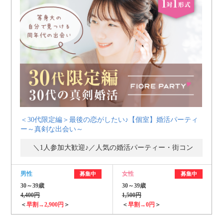
＜30代限定編＞最後の恋がしたい♪【個室】婚活パーティ
ー～真剣な出会い～
＼1人参加大歓迎♪／人気の婚活パーティー・街コン
男性
女性
募集中
募集中
30～39歳
30～39歳
4,400円
1,500円
＜
早割→2,900円
＞
＜
早割→0円
＞