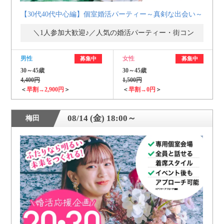
【30代40代中心編】個室婚活パーティー～真剣な出会い～
＼1人参加大歓迎♪／人気の婚活パーティー・街コン
男性
女性
募集中
募集中
30～45歳
30～45歳
4,400円
1,500円
＜
早割→2,900円
＞
＜
早割→0円
＞
08/14 (金) 18:00～
梅田