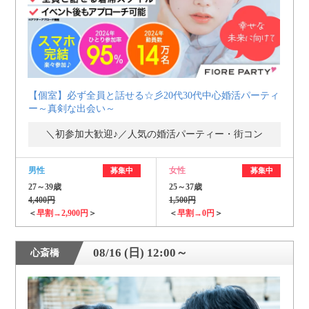
【個室】必ず全員と話せる☆彡20代30代中心婚活パーティ
ー～真剣な出会い～
＼初参加大歓迎♪／人気の婚活パーティー・街コン
男性
女性
募集中
募集中
27～39歳
25～37歳
4,400円
1,500円
＜
早割→2,900円
＞
＜
早割→0円
＞
08/16 (日) 12:00～
心斎橋