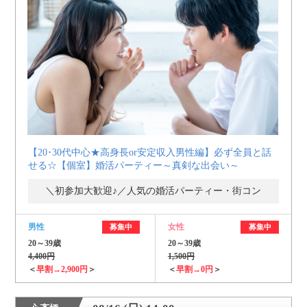
【20･30代中心★高身長or安定収入男性編】必ず全員と話
せる☆【個室】婚活パーティー～真剣な出会い～
＼初参加大歓迎♪／人気の婚活パーティー・街コン
男性
女性
募集中
募集中
20～39歳
20～39歳
4,400円
1,500円
＜
早割→2,900円
＞
＜
早割→0円
＞