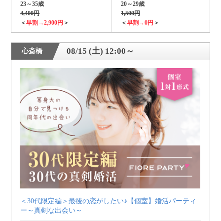
23～35歳
20～29歳
4,400円
1,500円
＜
早割→2,900円
＞
＜
早割→0円
＞
08/15 (土) 12:00～
心斎橋
＜30代限定編＞最後の恋がしたい♪【個室】婚活パーティ
ー～真剣な出会い～