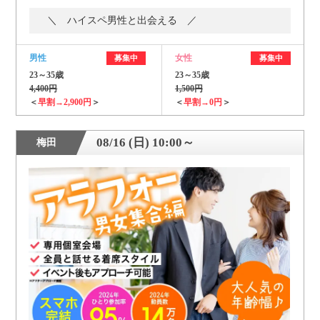
＼ ハイスペ男性と出会える ／
男性
女性
募集中
募集中
23～35歳
23～35歳
4,400円
1,500円
＜
早割→2,900円
＞
＜
早割→0円
＞
08/16 (日) 10:00～
梅田