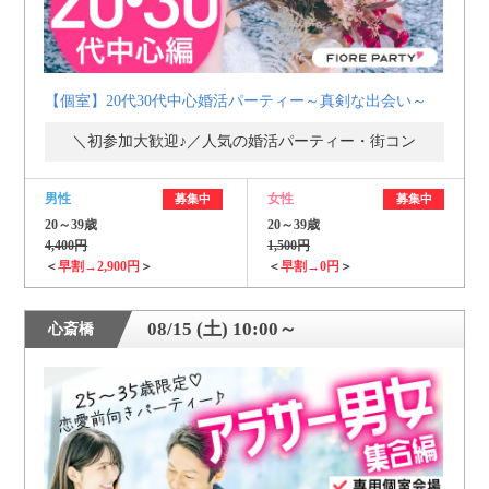
【個室】20代30代中心婚活パーティー～真剣な出会い～
＼初参加大歓迎♪／人気の婚活パーティー・街コン
男性
女性
募集中
募集中
20～39歳
20～39歳
4,400円
1,500円
＜
早割→2,900円
＞
＜
早割→0円
＞
08/15 (土) 10:00～
心斎橋