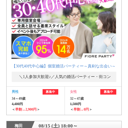
【30代40代中心編】個室婚活パーティー～真剣な出会い～
＼1人参加大歓迎♪／人気の婚活パーティー・街コン
男性
女性
募集中
募集中
34～49歳
32～47歳
4,400円
1,500円
＜
早割→2,900円
＞
＜
早割→0円
＞
08/15 (土) 18:00～
梅田