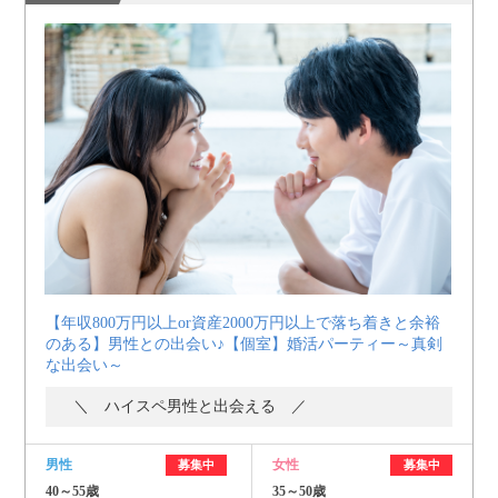
【年収800万円以上or資産2000万円以上で落ち着きと余裕
のある】男性との出会い♪【個室】婚活パーティー～真剣
な出会い～
＼ ハイスペ男性と出会える ／
男性
女性
募集中
募集中
40～55歳
35～50歳