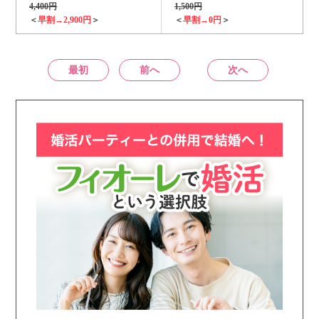
4,400円
1,500円
＜
早割→2,900円
＞
＜
早割→0円
＞
最初
前へ
次へ