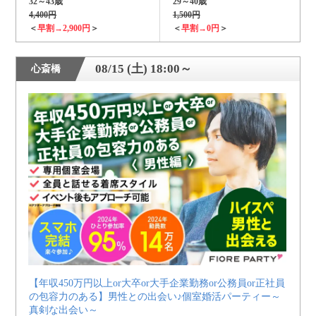
32～43歳
29～40歳
4,400円
1,500円
＜
早割→2,900円
＞
＜
早割→0円
＞
08/15 (土) 18:00～
心斎橋
【年収450万円以上or大卒or大手企業勤務or公務員or正社員
の包容力のある】男性との出会い♪個室婚活パーティー～
真剣な出会い～