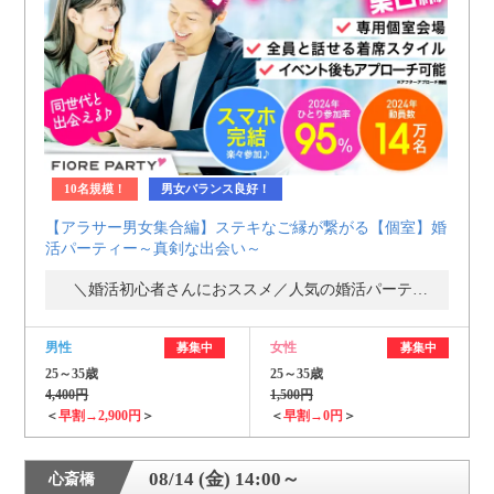
個人情報保護のため
プライバシーマークを
取得しております
10名規模！
男女バランス良好！
【アラサー男女集合編】ステキなご縁が繋がる【個室】婚
活パーティー～真剣な出会い～
＼婚活初心者さんにおススメ／人気の婚活パーティー・街コン
男性
女性
募集中
募集中
25～35歳
25～35歳
4,400円
1,500円
＜
早割→2,900円
＞
＜
早割→0円
＞
08/14 (金) 14:00～
心斎橋