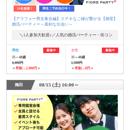
10名規模！
男性ご予約先行中！
【アラフォー男女集合編】ステキなご縁が繋がる【個室】
婚活パーティー～真剣な出会い～
＼1人参加大歓迎♪／人気の婚活パーティー・街コン
男性
女性
募集中
募集中
35～48歳
35～48歳
4,400円
1,500円
＜
早割→2,900円
＞
＜
早割→0円
＞
08/15 (土) 16:00～
梅田