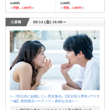
4,500円
2,500円
＜
早割→3,000円
＞
＜
早割→1,000円
＞
08/14 (金) 16:00～
心斎橋
1～2年以内に結婚したい男女集合♪【安定収入男性×アラサ
ー編】個室婚活パーティー～真剣な出会い～