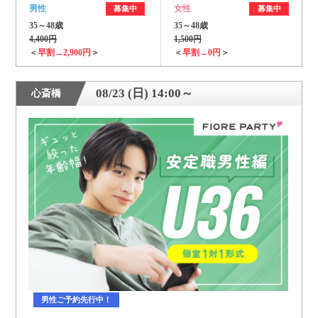
男性
女性
募集中
募集中
35～48歳
35～48歳
4,400円
1,500円
＜
早割→2,900円
＞
＜
早割→0円
＞
08/23 (日) 14:00～
心斎橋
男性ご予約先行中！