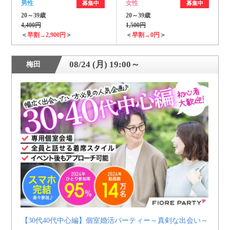
男性
女性
募集中
募集中
20～39歳
20～39歳
4,400円
1,500円
＜
早割→2,900円
＞
＜
早割→0円
＞
08/24 (月) 19:00～
梅田
【30代40代中心編】個室婚活パーティー～真剣な出会い～