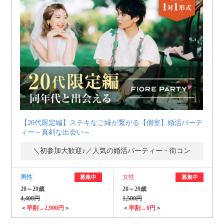
【20代限定編】ステキなご縁が繋がる【個室】婚活パーテ
ィー～真剣な出会い～
＼初参加大歓迎♪／人気の婚活パーティー・街コン
男性
女性
募集中
募集中
20～29歳
20～29歳
4,400円
1,500円
＜
早割→2,900円
＞
＜
早割→0円
＞