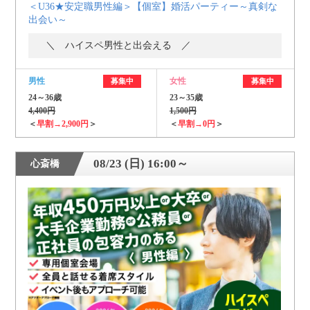
＜U36★安定職男性編＞【個室】婚活パーティー～真剣な
出会い～
＼ ハイスペ男性と出会える ／
男性
女性
募集中
募集中
24～36歳
23～35歳
4,400円
1,500円
＜
早割→2,900円
＞
＜
早割→0円
＞
08/23 (日) 16:00～
心斎橋