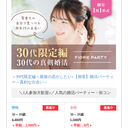
＜30代限定編＞最後の恋がしたい♪【個室】婚活パーティ
ー～真剣な出会い～
＼1人参加大歓迎♪／人気の婚活パーティー・街コン
男性
女性
募集中
募集中
30～39歳
30～39歳
4,400円
1,500円
＜
早割→2,900円
＞
＜
早割→0円
＞