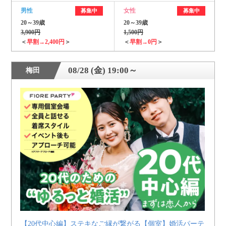
男性
女性
募集中
募集中
20～39歳
20～39歳
3,900円
1,500円
＜
早割→2,400円
＞
＜
早割→0円
＞
08/28 (金) 19:00～
梅田
【20代中心編】ステキなご縁が繋がる【個室】婚活パーテ