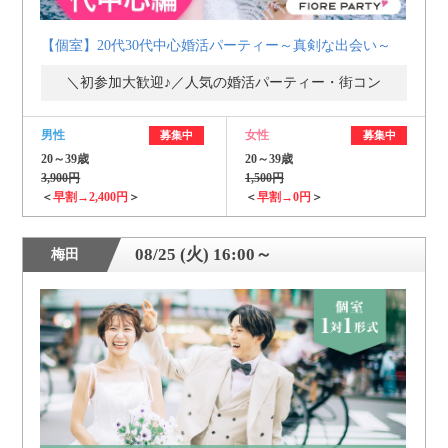
【個室】20代30代中心婚活パーティー～真剣な出会い～
＼初参加大歓迎♪／人気の婚活パーティー・街コン
男性
女性
募集中
募集中
20～39歳
20～39歳
3,900円
1,500円
＜
早割→2,400円
＞
＜
早割→0円
＞
08/25 (火) 16:00～
梅田