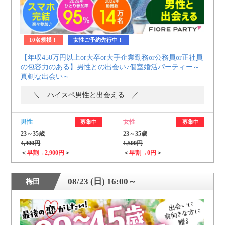
10名規模！
女性ご予約先行中！
【年収450万円以上or大卒or大手企業勤務or公務員or正社員
の包容力のある】男性との出会い♪個室婚活パーティー～
真剣な出会い～
＼ ハイスペ男性と出会える ／
男性
女性
募集中
募集中
23～35歳
23～35歳
4,400円
1,500円
＜
早割→2,900円
＞
＜
早割→0円
＞
08/23 (日) 16:00～
梅田