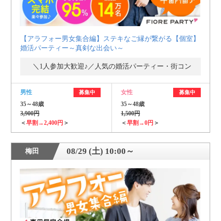
【アラフォー男女集合編】ステキなご縁が繋がる【個室】
婚活パーティー～真剣な出会い～
＼1人参加大歓迎♪／人気の婚活パーティー・街コン
男性
女性
募集中
募集中
35～48歳
35～48歳
3,900円
1,500円
＜
早割→2,400円
＞
＜
早割→0円
＞
08/29 (土) 10:00～
梅田