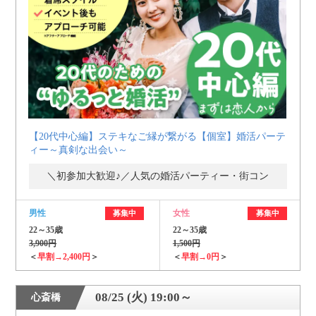
【20代中心編】ステキなご縁が繋がる【個室】婚活パーテ
ィー～真剣な出会い～
＼初参加大歓迎♪／人気の婚活パーティー・街コン
男性
女性
募集中
募集中
22～35歳
22～35歳
3,900円
1,500円
＜
早割→2,400円
＞
＜
早割→0円
＞
08/25 (火) 19:00～
心斎橋