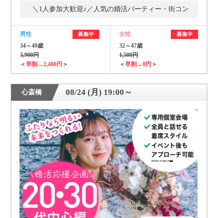
＼1人参加大歓迎♪／人気の婚活パーティー・街コン
男性
女性
募集中
募集中
34～49歳
32～47歳
3,900円
1,500円
＜
早割→2,400円
＞
＜
早割→0円
＞
08/24 (月) 19:00～
心斎橋