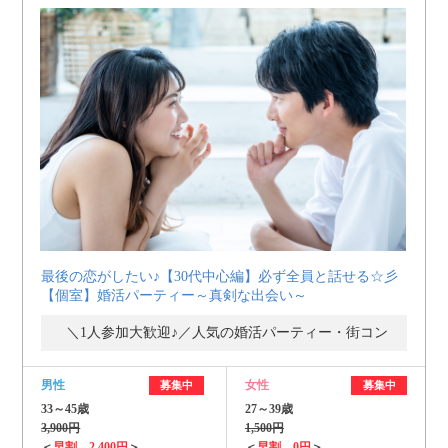
最後の恋がしたい♪【30代中心編】必ず全員と話せる☆彡
【個室】婚活パーティー～真剣な出会い～
＼1人参加大歓迎♪／人気の婚活パーティー・街コン
男性
女性
募集中
募集中
33～45歳
27～39歳
3,900円
1,500円
＜
早割→2,400円
＞
＜
早割→0円
＞