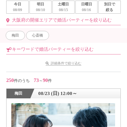
今日
明日
土曜日
日曜日
別日で
利用規約
08/09
08/10
08/15
08/16
絞る
大阪府の開催エリアで婚活パーティーを絞り込む
launch
個人情報保護方針
launch
子どもの安全基準に関するポリシー
梅田
心斎橋
launch
運営会社
キーワードで婚活パーティーを絞り込む
詳細条件で絞り込む
公式アカウントで最新情報を配信中！
250
73
90
件のうち
～
件
08/23 (日) 12:00～
梅田
PR
約1,300店
の中から
おすすめの優良結婚相談所をご紹介