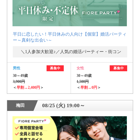
平日に恋したい！平日休みの人向け【個室】婚活パーティ
ー～真剣な出会い～
＼1人参加大歓迎♪／人気の婚活パーティー・街コン
男性
女性
募集中
募集中
30～49歳
30～49歳
3,900円
1,500円
＜
早割→2,400円
＞
＜
早割→0円
＞
08/25 (火) 19:00～
梅田