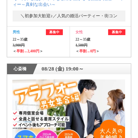
ィー～真剣な出会い～
＼初参加大歓迎♪／人気の婚活パーティー・街コン
男性
女性
募集中
募集中
22～35歳
22～35歳
3,900円
1,500円
＜
早割→2,400円
＞
＜
早割→0円
＞
08/28 (金) 19:00～
心斎橋