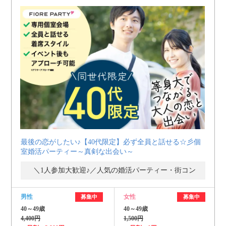
最後の恋がしたい♪【40代限定】必ず全員と話せる☆彡個
室婚活パーティー～真剣な出会い～
＼1人参加大歓迎♪／人気の婚活パーティー・街コン
男性
女性
募集中
募集中
40～49歳
40～49歳
4,400円
1,500円