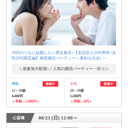
個人情報保護のため
プライバシーマークを
取得しております
20代のうちに結婚したい男女集合♪【安定収入20代男性×女
性20代限定編】個室婚活パーティー～真剣な出会い～
＼初参加大歓迎♪／人気の婚活パーティー・街コン
男性
女性
募集中
募集中
22～29歳
20～29歳
4,400円
1,500円
＜
早割→2,900円
＞
＜
早割→0円
＞
08/23 (日) 12:00～
心斎橋