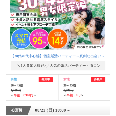
【30代40代中心編】個室婚活パーティー～真剣な出会い～
＼1人参加大歓迎♪／人気の婚活パーティー・街コン
男性
女性
募集中
募集中
30～45歳
30～45歳
4,400円
1,500円
＜
早割→2,900円
＞
＜
早割→0円
＞
08/23 (日) 18:00～
心斎橋