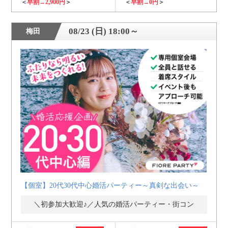
＜
早割→2,900円
＞
＜
早割→0円
＞
08/23 (日) 18:00～
梅田
【個室】20代30代中心婚活パーティー～真剣な出会い～
＼初参加大歓迎♪／人気の婚活パーティー・街コン