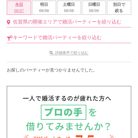
今日
明日
土曜日
日曜日
別日で
利用規約
08/07
08/08
08/08
08/09
絞る
佐賀県の開催エリアで婚活パーティーを絞り込む
launch
個人情報保護方針
launch
子どもの安全基準に関するポリシー
キーワードで婚活パーティーを絞り込む
launch
運営会社
詳細条件で絞り込む
お探しのパーティーが見つかりませんでした。
公式アカウントで最新情報を配信中！
PR
約1,300店
の中から
おすすめの優良結婚相談所をご紹介