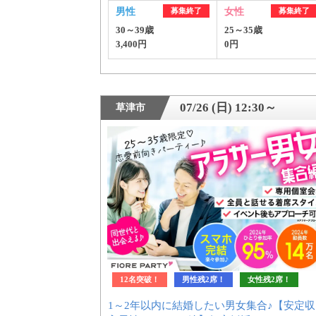
男性
募集終了
女性
募集終了
30～39歳
25～35歳
3,400円
0円
07/26 (日) 12:30～
草津市
PR
おすす
12名突破！
男性残2席！
女性残2席！
1～2年以内に結婚したい男女集合♪【安定収