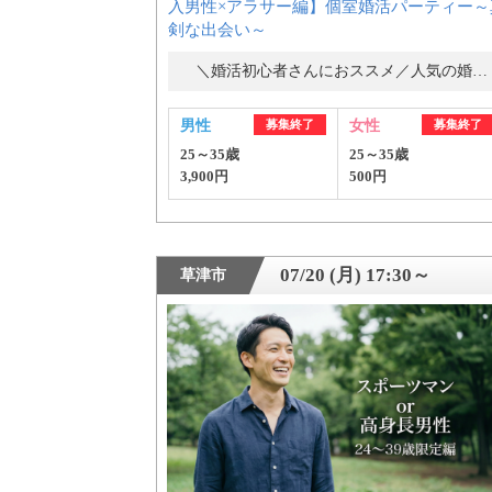
入男性×アラサー編】個室婚活パーティー～
剣な出会い～
＼婚活初心者さんにおススメ／人気の婚活パーティー・街コン
男性
募集終了
女性
募集終了
25～35歳
25～35歳
3,900円
500円
07/20 (月) 17:30～
草津市