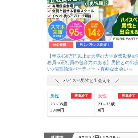
10名規模！
男女バランス良好！
【年収450万円以上or大卒or大手企業勤務or
務員or正社員の包容力のある】男性との出
い♪個室婚活パーティー～真剣な出会い～
＼ ハイスペ男性と出会える ／
男性
募集終了
女性
募集終了
23～35歳
23～35歳
3,400円
0円
07/12 (日) 17:30～
草津市