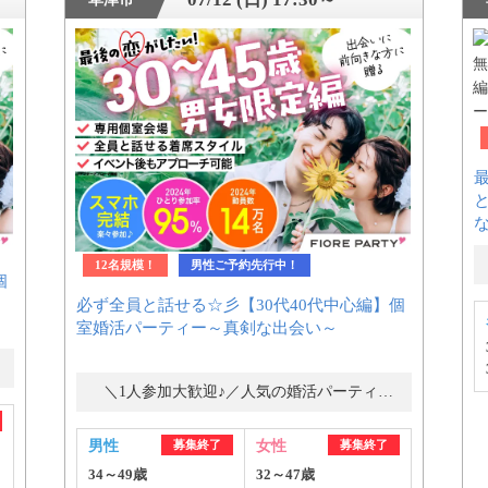
12名規模！
男性ご予約先行中！
個
必ず全員と話せる☆彡【30代40代中心編】個
室婚活パーティー～真剣な出会い～
＼1人参加大歓迎♪／人気の婚活パーティー・街コン
男性
募集終了
女性
募集終了
34～49歳
32～47歳