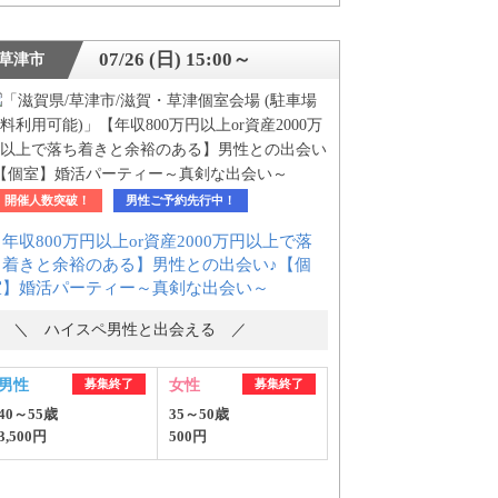
07/26 (日) 15:00～
草津市
開催人数突破！
男性ご予約先行中！
年収800万円以上or資産2000万円以上で落
ち着きと余裕のある】男性との出会い♪【個
室】婚活パーティー～真剣な出会い～
＼ ハイスペ男性と出会える ／
男性
募集終了
女性
募集終了
40～55歳
35～50歳
3,500円
500円