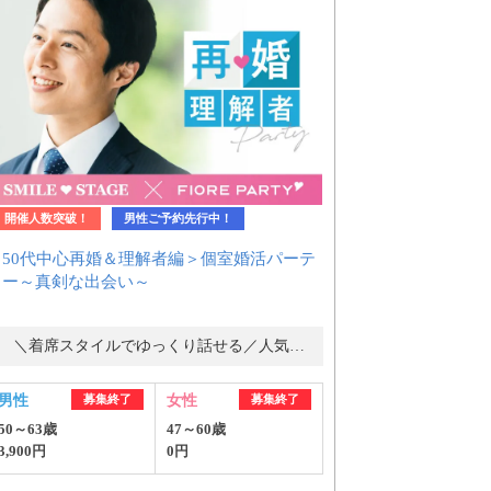
開催人数突破！
男性ご予約先行中！
＜50代中心再婚＆理解者編＞個室婚活パーテ
ィー～真剣な出会い～
＼着席スタイルでゆっくり話せる／人気の婚活パーティー・街コン
男性
募集終了
女性
募集終了
50～63歳
47～60歳
3,900円
0円