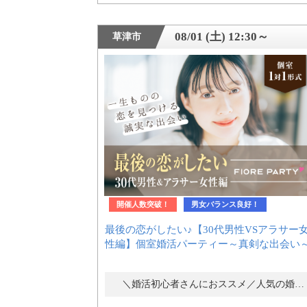
アフターアプローチとは
08/01 (土) 12:30～
草津市
お問い合わせ
利用規約
launch
個人情報保護方針
開催人数突破！
男女バランス良好！
launch
子どもの安全基準に関するポリシー
最後の恋がしたい♪【30代男性VSアラサー
性編】個室婚活パーティー～真剣な出会い
launch
運営会社
＼婚活初心者さんにおススメ／人気の婚活パーティー・街コン