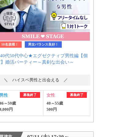
10名規模！
男女バランス良好！
★40代50代中心★エグゼクティブ男性編【個
室】婚活パーティー～真剣な出会い～
＼ ハイスペ男性と出会える ／
男性
募集終了
女性
募集終了
46～59歳
40～55歳
4,000円
500円
07/11 (土) 17:30～
草津市