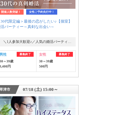
開催人数突破！
女性ご予約先行中！
＜30代限定編＞最後の恋がしたい♪【個室】
婚活パーティー～真剣な出会い～
＼1人参加大歓迎♪／人気の婚活パーティー・街コン
男性
募集終了
女性
募集終了
30～39歳
30～39歳
3,400円
500円
07/18 (土) 15:00～
草津市