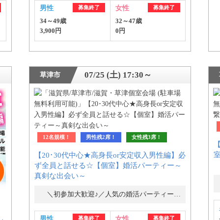
男性
募集終了
女性
募集終了
34～49歳
32～47歳
公式アカウントで最新情報を配信中！
3,900円
0円
07/25 (土) 17:30～
草津市
12名規模！
男性残2席！
女性残3席！
約1,300店
の中から
【20･30代中心★高身長or安定収入男性編】必
ず全員と話せる☆【個室】婚活パーティー～
真剣な出会い～
めの優良結婚相談所を
＼初参加大歓迎♪／人気の婚活パーティー・街コン
男性
募集終了
女性
募集終了