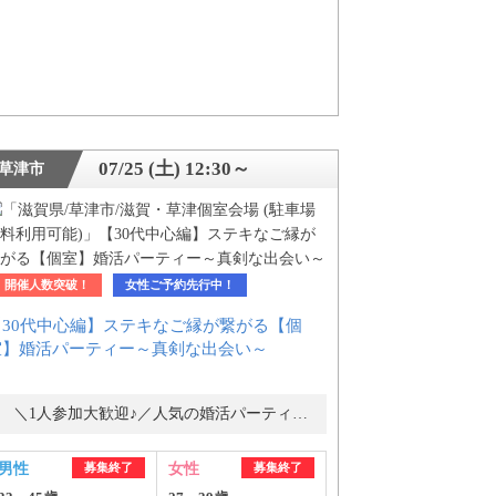
07/25 (土) 12:30～
草津市
開催人数突破！
女性ご予約先行中！
【30代中心編】ステキなご縁が繋がる【個
室】婚活パーティー～真剣な出会い～
＼1人参加大歓迎♪／人気の婚活パーティー・街コン
ご紹介
男性
募集終了
女性
募集終了