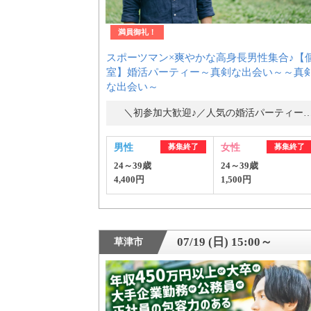
満員御礼！
スポーツマン×爽やかな高身長男性集合♪【
室】婚活パーティー～真剣な出会い～～真
な出会い～
＼初参加大歓迎♪／人気の婚活パーティ
男性
募集終了
女性
募集終了
24～39歳
24～39歳
4,400円
1,500円
07/19 (日) 15:00～
草津市