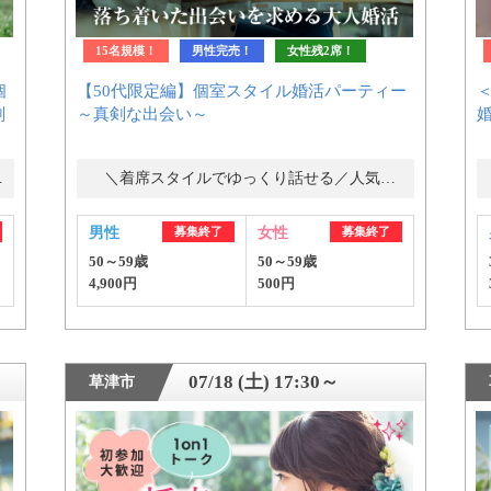
15名規模！
男性完売！
女性残2席！
個
【50代限定編】個室スタイル婚活パーティー
剣
～真剣な出会い～
ー・街コン
＼着席スタイルでゆっくり話せる／人気の婚活パーティー・街コン
男性
募集終了
女性
募集終了
50～59歳
50～59歳
4,900円
500円
07/18 (土) 17:30～
草津市