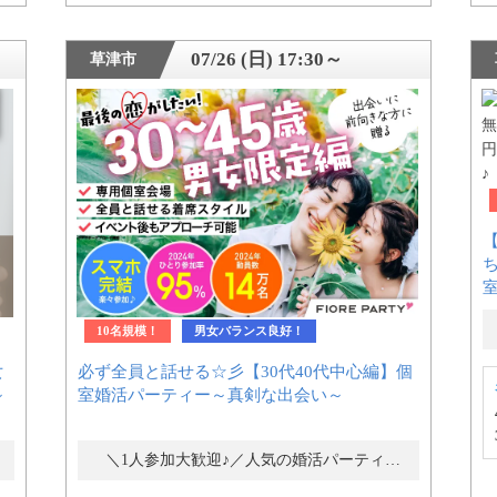
07/26 (日) 17:30～
草津市
【
10名規模！
男女バランス良好！
女
必ず全員と話せる☆彡【30代40代中心編】個
～
室婚活パーティー～真剣な出会い～
＼1人参加大歓迎♪／人気の婚活パーティー・街コン