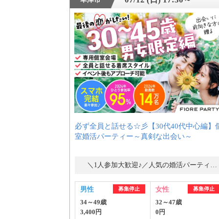
必ず全員と話せる☆彡【30代40代中心編】
室婚活パーティー～真剣な出会い～
＼1人参加大歓迎♪／人気の婚活パーティー・街コン
男性
募集停止
女性
募集停止
34～49歳
32～47歳
3,400円
0円