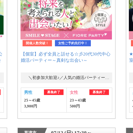
開催人数突破！
女性ご予約先行中！
公
【個室】必ず全員と話せる☆彡20代30代中心
会
婚活パーティー～真剣な出会い～
＼初参加大歓迎♪／人気の婚活パーティー・街コン
男性
募集終了
女性
募集終了
25～45歳
23～43歳
3,900円
500円
07/12 (日) 17:30～
草津市