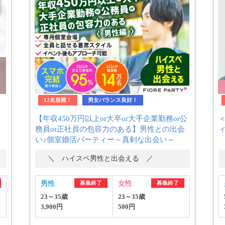
12名規模！
男女バランス良好！
【年収450万円以上or大卒or大手企業勤務or公
務員or正社員の包容力のある】男性との出会
い♪個室婚活パーティー～真剣な出会い～
＼ ハイスペ男性と出会える ／
男性
募集終了
女性
募集終了
23～35歳
23～35歳
3,900円
500円