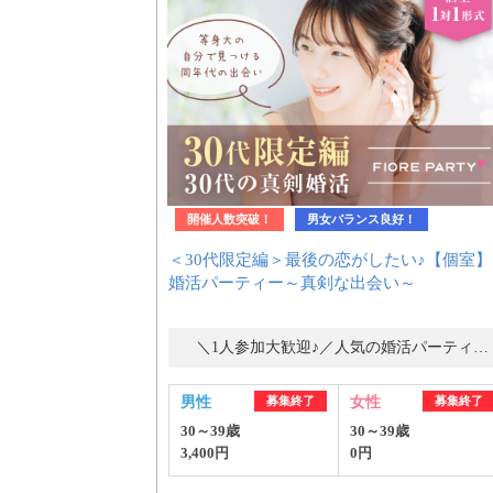
はじめての方へ
今週の婚活パーティー
開催人数突破！
男女バランス良好！
＜30代限定編＞最後の恋がしたい♪【個室】
婚活パーティーの流れ
婚活パーティー～真剣な出会い～
＼1人参加大歓迎♪／人気の婚活パーティー・街コン
よくあるご質問
男性
募集終了
女性
募集終了
30～39歳
30～39歳
3,400円
0円