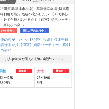
10名規模！
男性ご予約先行中！
最後の恋がしたい♪【30代中心編】必ず全員
と話せる☆彡【個室】婚活パーティー～真剣
な出会い～
＼1人参加大歓迎♪／人気の婚活パーティー・街コン
男性
募集終了
女性
募集終了
33～45歳
27～39歳
3,900円
0円